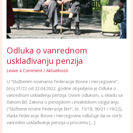
Odluka o vanrednom
usklađivanju penzija
Leave a Comment
/
Aktuelnosti
U “Službenim novinama Federacije Bosne i Hercegovine”,
broj 31/22 od 22.04.2022. godine objavljena je Odluka o
vanrednom usklađenju penzija. Ovom odlukom, u skladu sa
članom 80. Zakona o penzijskom i invalidskom osiguranju
(“Službene novine Federacije BiH”, br. 13/18, 90/21 i 19/22),
Vlada Federacije Bosne i Hercegovine odlučuje da se izvrši
vanredno usklađivanje penzija u procentu […]