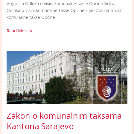
Vogošća Odluka o visini komunalne takse Općine Ilidža
Odluka o visini komunalne takse Općine Ilijaš Odluka o visini
komunalne takse Općine
Read More »
Zakon
o
komunalnim
taksama
Kantona
Sarajevo
Zakon o komunalnim taksama
Kantona Sarajevo