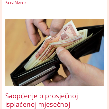
Read More »
Saopćenje
o
prosječnoj
isplaćenoj
mjesečnoj
neto/bruto
plaći
zaposlenih
u
FBiH
za
februar/veljača
2022.
Saopćenje o prosječnoj
godine.
isplaćenoj mjesečnoj