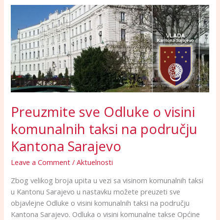
Preuzmite
sve
Odluke
o
visini
komunalnih
taksi
na
području
Preuzmite sve Odluke o visini
Kantona
Sarajevo
komunalnih taksi na području
Kantona Sarajevo
Leave a Comment
/
Aktuelnosti
Zbog velikog broja upita u vezi sa visinom komunalnih taksi
u Kantonu Sarajevo u nastavku možete preuzeti sve
objavlejne Odluke o visini komunalnih taksi na području
Kantona Sarajevo. Odluka o visini komunalne takse Općine