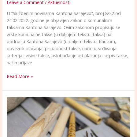
Leave a Comment
/
Aktuelnosti
U “Službenim novinama Kantona Sarajevo”, broj 8/22 od
24.02.2022. godine je objavljen Zakon o komunalnim
taksama Kantona Sarajevo. Ovim zakonom propisuju se
vrste komunalne takse (u daljnjem tekstu: taksa) na
području Kantona Sarajevo (u daljem tekstu: Kanton),
obveznik plaćanja, pripadnost takse, način utvrđivanja
kriterija i visine takse, oslobađanje od plaćanja i otpis takse,
način prijave
Read More »
Uredba
o
zaštiti
tradicionalnih
i
starih