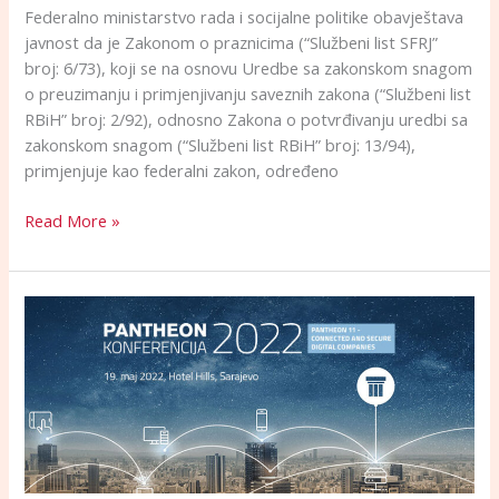
Federalno ministarstvo rada i socijalne politike obavještava
javnost da je Zakonom o praznicima (“Službeni list SFRJ”
broj: 6/73), koji se na osnovu Uredbe sa zakonskom snagom
o preuzimanju i primjenjivanju saveznih zakona (“Službeni list
RBiH” broj: 2/92), odnosno Zakona o potvrđivanju uredbi sa
zakonskom snagom (“Službeni list RBiH” broj: 13/94),
primjenjuje kao federalni zakon, određeno
Read More »
PANTHEON
KONFERENCIJA
–
sigurno
ePoslovanje
na
svim
nivoima