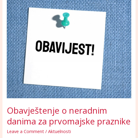
o
neradnim
danima
za
prvomajske
praznike
Obavještenje o neradnim
danima za prvomajske praznike
Leave a Comment
/
Aktuelnosti