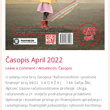
Časopis April 2022
Leave a Comment
/
Aktuelnosti
,
Časopisi
U izdanju novi broj časopisa “Računovodstvo i poslovne
finansije” broj 04/22 S A D R Ž A J 1.Mr Safija Žilić,
dipl.oec Izazovi računovodstvene profesije Uloga
računovođe u 21. stoljeću podrazumijeva proaktivno
djelovanje i inovativan pristup pri finansijskom upravljanju i
razumijevanju finansijskih pokazatelja i njihovom korištenju