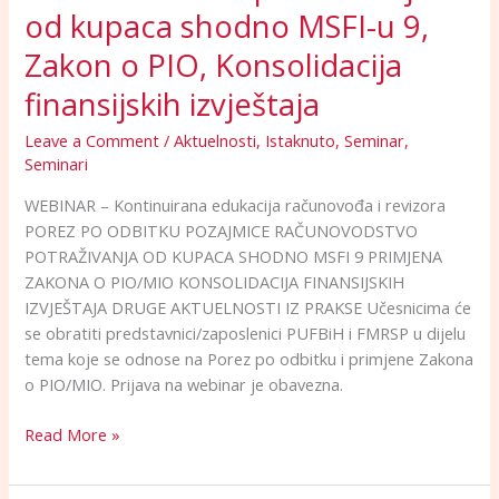
od kupaca shodno MSFI-u 9,
Zakon
o
Zakon o PIO, Konsolidacija
PIO,
finansijskih izvještaja
Konsolidacija
finansijskih
Leave a Comment
/
Aktuelnosti
,
Istaknuto
,
Seminar
,
izvještaja
Seminari
WEBINAR – Kontinuirana edukacija računovođa i revizora
POREZ PO ODBITKU POZAJMICE RAČUNOVODSTVO
POTRAŽIVANJA OD KUPACA SHODNO MSFI 9 PRIMJENA
ZAKONA O PIO/MIO KONSOLIDACIJA FINANSIJSKIH
IZVJEŠTAJA DRUGE AKTUELNOSTI IZ PRAKSE Učesnicima će
se obratiti predstavnici/zaposlenici PUFBiH i FMRSP u dijelu
tema koje se odnose na Porez po odbitku i primjene Zakona
o PIO/MIO. Prijava na webinar je obavezna.
Read More »