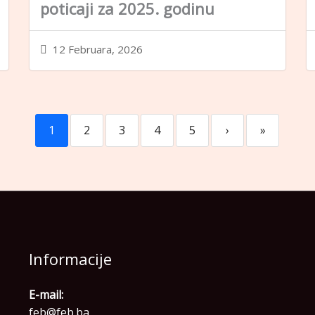
poticaji za 2025. godinu
12 Februara, 2026
1
2
3
4
5
›
»
Informacije
E-mail:
feb@feb.ba