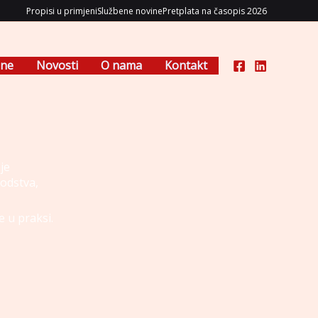
Propisi u primjeni
Službene novine
Pretplata na časopis 2026
ene
Novosti
O nama
Kontakt
je
vodstva,
e u praksi.