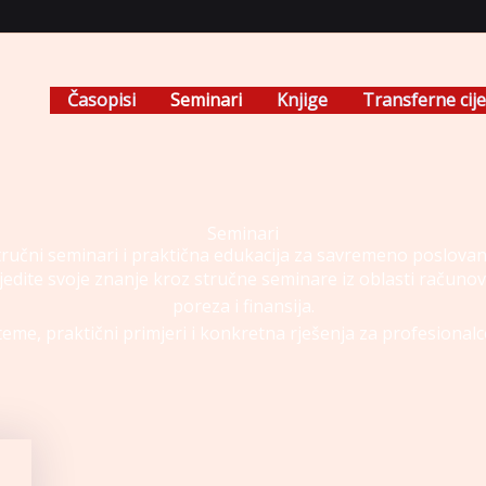
Časopisi
Seminari
Knjige
Transferne cij
Seminari
tručni seminari i praktična edukacija za savremeno poslovan
edite svoje znanje kroz stručne seminare iz oblasti računo
poreza i finansija.
eme, praktični primjeri i konkretna rješenja za profesionalc