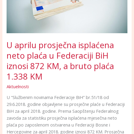
u
Federaciji
BiH
iznosi
872
KM,
U aprilu prosječna isplaćena
a
neto plaća u Federaciji BiH
bruto
plaća
iznosi 872 KM, a bruto plaća
1.338
KM
1.338 KM
Aktuelnosti
U “Službenim novinama Federacije BiH” br.51/18 od
29.6.2018. godine objavljene su prosječne plaće u Federaciji
BiH za april 2018. godine. Prema Saopštenju Federalnog
zavoda za statistiku prosječna isplaćena mjesečna neto
plaća po zaposlenom ostvarena u Federaciji Bosne i
Hercegovine za april 2018. godine iznosi 872 KM. Prosječna