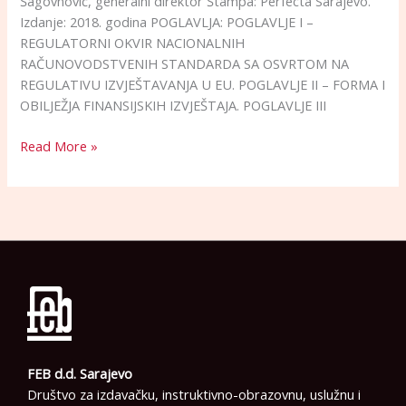
Šagovnović, generalni direktor Štampa: Perfecta Sarajevo.
Izdanje: 2018. godina POGLAVLJA: POGLAVLJE I –
REGULATORNI OKVIR NACIONALNIH
RAČUNOVODSTVENIH STANDARDA SA OSVRTOM NA
REGULATIVU IZVJEŠTAVANJA U EU. POGLAVLJE II – FORMA I
OBILJEŽJA FINANSIJSKIH IZVJEŠTAJA. POGLAVLJE III
Read More »
FEB d.d. Sarajevo
Društvo za izdavačku, instruktivno-obrazovnu, uslužnu i