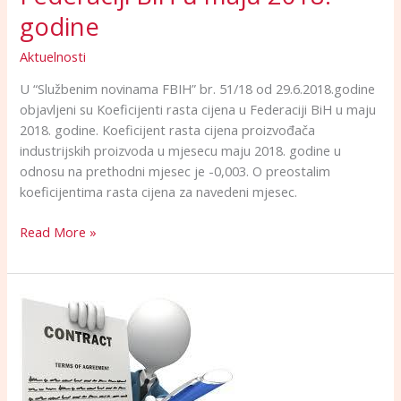
godine
Aktuelnosti
U “Službenim novinama FBIH” br. 51/18 od 29.6.2018.godine
objavljeni su Koeficijenti rasta cijena u Federaciji BiH u maju
2018. godine. Koeficijent rasta cijena proizvođača
industrijskih proizvoda u mjesecu maju 2018. godine u
odnosu na prethodni mjesec je -0,003. O preostalim
koeficijentima rasta cijena za navedeni mjesec.
Read More »
Novi
Kolektivni
ugovor
željezničara
za