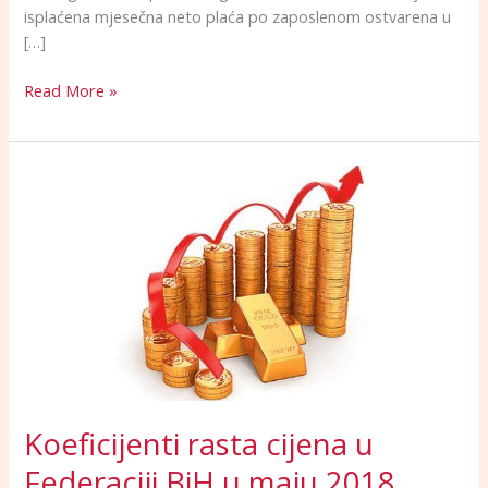
isplaćena mjesečna neto plaća po zaposlenom ostvarena u
[…]
Read More »
Koeficijenti
rasta
cijena
u
Federaciji
BiH
u
maju
2018.
godine
Koeficijenti rasta cijena u
Federaciji BiH u maju 2018.