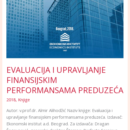
EVALUACIJA I UPRAVLJANJE
FINANSIJSKIM
PERFORMANSAMA PREDUZEĆA
2018
,
Knjige
Autor: v.prof.dr. Almir Alihodžić Naziv knjige: Evaluacija i
upravljanje finansijskim performansama preduzeća. Izdavač:
Ekonomski institut a.d. Beograd. Za izdavača: Dragan