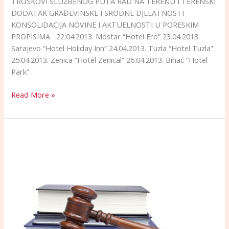
TROŠKOVI SLUŽBENOG PUTA RAD NA TERENU I TERENSKI
DODATAK GRAĐEVINSKE I SRODNE DJELATNOSTI
KONSOLIDACIJA NOVINE I AKTUELNOSTI U PORESKIM
PROPISIMA 22.04.2013. Mostar “Hotel Ero” 23.04.2013.
Sarajevo “Hotel Holiday Inn” 24.04.2013. Tuzla “Hotel Tuzla”
25.04.2013. Zenica “Hotel Zenical” 26.04.2013. Bihać “Hotel
Park”
Read More »
ODLUKA
O
VISINI
ČLANARINE,
RASPODJELI
IZMEĐU
UDRUŽENJA
OBRTNIKA
TE