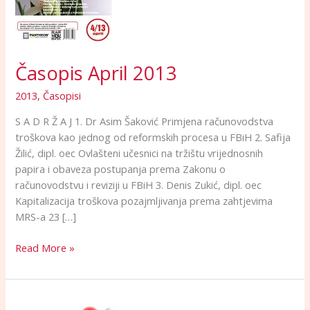
Časopis April 2013
2013
,
Časopisi
S A D R Ž A J 1. Dr Asim Šaković Primjena računovodstva
troškova kao jednog od reformskih procesa u FBiH 2. Safija
Žilić, dipl. oec Ovlašteni učesnici na tržištu vrijednosnih
papira i obaveza postupanja prema Zakonu o
računovodstvu i reviziji u FBiH 3. Denis Zukić, dipl. oec
Kapitalizacija troškova pozajmljivanja prema zahtjevima
MRS-a 23 […]
Read More »
SEMINAR: