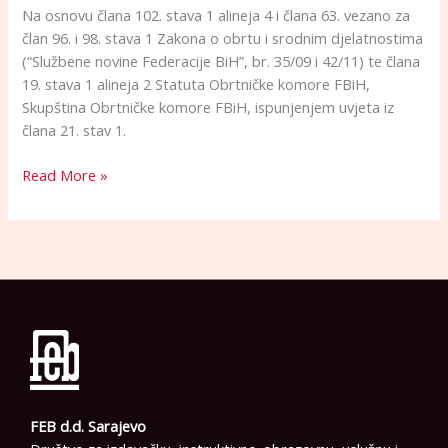
Na osnovu člana 102. stava 1 alineja 4 i člana 63. vezano za
član 96. i 98. stava 1 Zakona o obrtu i srodnim djelatnostima
(“Službene novine Federacije BiH”, br. 35/09 i 42/11) te člana
19. stava 1 alineja 2 Statuta Obrtničke komore FBiH,
Skupština Obrtničke komore FBiH, ispunjenjem uvjeta iz
člana 21. stav 1.
Read More »
FEB d.d. Sarajevo