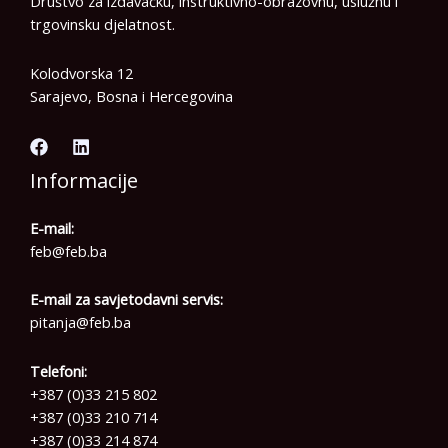
Društvo za izdavačku, instruktivno-obrazovnu, uslužnu i
trgovinsku djelatnost.
Kolodvorska 12
Sarajevo, Bosna i Hercegovina
Informacije
E-mail:
feb@feb.ba
E-mail za savjetodavni servis:
pitanja@feb.ba
Telefoni:
+387 (0)33 215 802
+387 (0)33 210 714
+387 (0)33 214 874