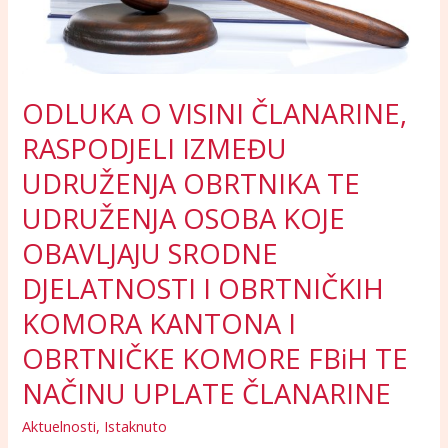
UDRUŽENJA
OSOBA
KOJE
OBAVLJAJU
ODLUKA O VISINI ČLANARINE,
SRODNE
DJELATNOSTI
RASPODJELI IZMEĐU
I
UDRUŽENJA OBRTNIKA TE
OBRTNIČKIH
KOMORA
UDRUŽENJA OSOBA KOJE
KANTONA
OBAVLJAJU SRODNE
I
OBRTNIČKE
DJELATNOSTI I OBRTNIČKIH
KOMORE
KOMORA KANTONA I
FBiH
TE
OBRTNIČKE KOMORE FBiH TE
NAČINU
NAČINU UPLATE ČLANARINE
UPLATE
ČLANARINE
Aktuelnosti
,
Istaknuto