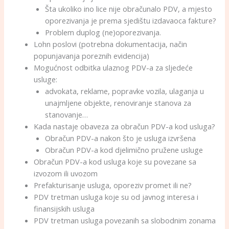
Šta ukoliko ino lice nije obračunalo PDV, a mjesto
oporezivanja je prema sjedištu izdavaoca fakture?
Problem duplog (ne)oporezivanja.
Lohn poslovi (potrebna dokumentacija, način
popunjavanja poreznih evidencija)
Mogućnost odbitka ulaznog PDV-a za sljedeće
usluge:
advokata, reklame, popravke vozila, ulaganja u
unajmljene objekte, renoviranje stanova za
stanovanje…
Kada nastaje obaveza za obračun PDV-a kod usluga?
Obračun PDV-a nakon što je usluga izvršena
Obračun PDV-a kod djelimično pružene usluge
Obračun PDV-a kod usluga koje su povezane sa
izvozom ili uvozom
Prefakturisanje usluga, oporeziv promet ili ne?
PDV tretman usluga koje su od javnog interesa i
finansijskih usluga
PDV tretman usluga povezanih sa slobodnim zonama