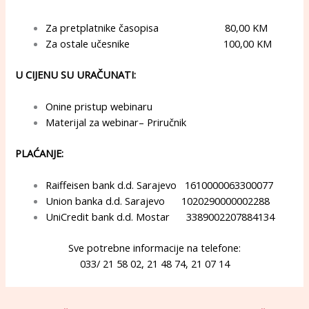
Za pretplatnike časopisa 80,00 KM
Za ostale učesnike 100,00 KM
U CIJENU SU URAČUNATI:
Onine pristup webinaru
Materijal za webinar– Priručnik
PLAĆANJE:
Raiffeisen bank d.d. Sarajevo 1610000063300077
Union banka d.d. Sarajevo 1020290000002288
UniCredit bank d.d. Mostar 3389002207884134
Sve potrebne informacije na telefone:
033/ 21 58 02, 21 48 74, 21 07 14