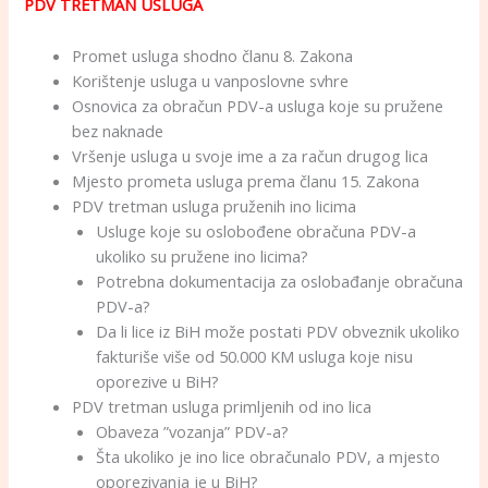
PDV TRETMAN USLUGA
Promet usluga shodno članu 8. Zakona
Korištenje usluga u vanposlovne svhre
Osnovica za obračun PDV-a usluga koje su pružene
bez naknade
Vršenje usluga u svoje ime a za račun drugog lica
Mjesto prometa usluga prema članu 15. Zakona
PDV tretman usluga pruženih ino licima
Usluge koje su oslobođene obračuna PDV-a
ukoliko su pružene ino licima?
Potrebna dokumentacija za oslobađanje obračuna
PDV-a?
Da li lice iz BiH može postati PDV obveznik ukoliko
fakturiše više od 50.000 KM usluga koje nisu
oporezive u BiH?
PDV tretman usluga primljenih od ino lica
Obaveza ”vozanja” PDV-a?
Šta ukoliko je ino lice obračunalo PDV, a mjesto
oporezivanja je u BiH?