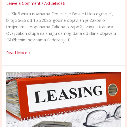
Leave a Comment
/
Aktuelnosti
U “Službenim novinama Federacije Bosne i Hercegovine”,
broj 36/26 od 15.5.2026. godine objavljen je Zakon o
izmjenama i dopunama Zakona o zapošljavanju stranaca.
Ovaj zakon stupa na snagu osmog dana od dana objave u
“Službenim novinama Federacije BiH”.
Read More »
Izmjene
i
dopune
Zakona
o
lizingu