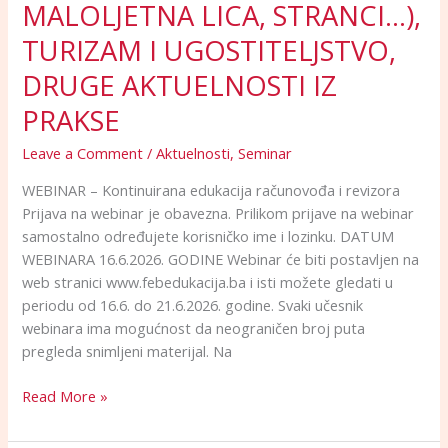
MALOLJETNA LICA, STRANCI…),
DRUGE
AKTUELNOSTI
TURIZAM I UGOSTITELJSTVO,
IZ
DRUGE AKTUELNOSTI IZ
PRAKSE
PRAKSE
Leave a Comment
/
Aktuelnosti
,
Seminar
WEBINAR – Kontinuirana edukacija računovođa i revizora
Prijava na webinar je obavezna. Prilikom prijave na webinar
samostalno određujete korisničko ime i lozinku. DATUM
WEBINARA 16.6.2026. GODINE Webinar će biti postavljen na
web stranici www.febedukacija.ba i isti možete gledati u
periodu od 16.6. do 21.6.2026. godine. Svaki učesnik
webinara ima mogućnost da neograničen broj puta
pregleda snimljeni materijal. Na
Read More »