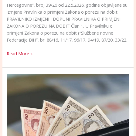
Hercegovine”, broj 39/26 od 22.5.2026. godine objavljene su
izmjene Pravilnika o primjeni Zakona o porezu na dobit.
PRAVILNIKO IZMJENI I DOPUNI PRAVILNIKA O PRIMJENI
ZAKONA O POREZU NA DOBIT Član 1. U Pravilniku o
primjeni Zakona o porezu na dobit (“Službene novine
Federacije BiH”, br. 88/16, 11/17, 96/17, 94/19, 87/20, 33/22,
Read More »
Saopćenje
o
prosječnoj
isplaćenoj
mjesečnoj
neto/bruto
plaći
zaposlenih
u