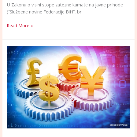
U Zakonu o visini stope zatezne kamate na javne prihode
(“Službene novine Federacije BiH”, br.
Read More »
Zakon
o
izmjenama
i
dopunama
Zakona
o
deviznom
poslovanju