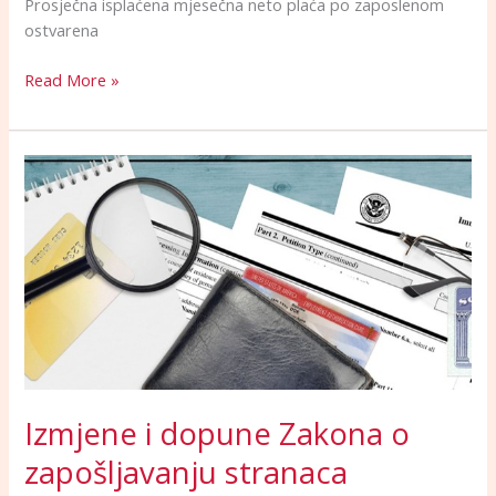
Prosječna isplaćena mjesečna neto plaća po zaposlenom
ostvarena
Read More »
Izmjene
i
dopune
Zakona
o
zapošljavanju
stranaca
Izmjene i dopune Zakona o
zapošljavanju stranaca