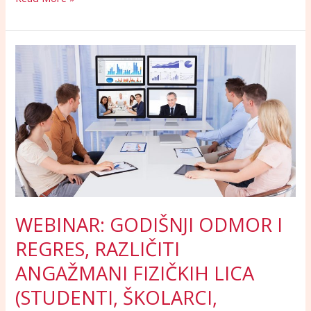
WEBINAR:
GODIŠNJI
ODMOR
I
REGRES,
RAZLIČITI
ANGAŽMANI
FIZIČKIH
LICA
(STUDENTI,
ŠKOLARCI,
WEBINAR: GODIŠNJI ODMOR I
MALOLJETNA
REGRES, RAZLIČITI
LICA,
STRANCI…),
ANGAŽMANI FIZIČKIH LICA
TURIZAM
(STUDENTI, ŠKOLARCI,
I
UGOSTITELJSTVO,