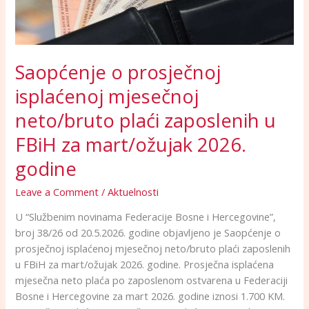
FBiH
za
mart/ožujak
2026.
Saopćenje o prosječnoj
godine
isplaćenoj mjesečnoj
neto/bruto plaći zaposlenih u
FBiH za mart/ožujak 2026.
godine
Leave a Comment
/
Aktuelnosti
U “Službenim novinama Federacije Bosne i Hercegovine”,
broj 38/26 od 20.5.2026. godine objavljeno je Saopćenje o
prosječnoj isplaćenoj mjesečnoj neto/bruto plaći zaposlenih
u FBiH za mart/ožujak 2026. godine. Prosječna isplaćena
mjesečna neto plaća po zaposlenom ostvarena u Federaciji
Bosne i Hercegovine za mart 2026. godine iznosi 1.700 KM.