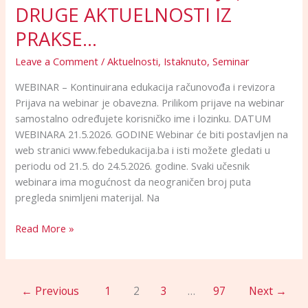
DRUGE AKTUELNOSTI IZ
AKTUELNOSTI
IZ
PRAKSE…
PRAKSE…
Leave a Comment
/
Aktuelnosti
,
Istaknuto
,
Seminar
WEBINAR – Kontinuirana edukacija računovođa i revizora
Prijava na webinar je obavezna. Prilikom prijave na webinar
samostalno određujete korisničko ime i lozinku. DATUM
WEBINARA 21.5.2026. GODINE Webinar će biti postavljen na
web stranici www.febedukacija.ba i isti možete gledati u
periodu od 21.5. do 24.5.2026. godine. Svaki učesnik
webinara ima mogućnost da neograničen broj puta
pregleda snimljeni materijal. Na
Read More »
←
Previous
1
2
3
…
97
Next
→