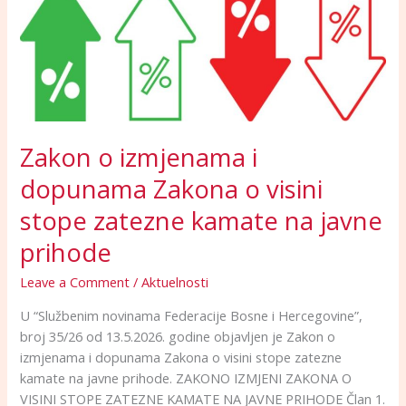
o
izmjenama
i
dopunama
Zakona
o
visini
Zakon o izmjenama i
stope
zatezne
dopunama Zakona o visini
kamate
stope zatezne kamate na javne
na
javne
prihode
prihode
Leave a Comment
/
Aktuelnosti
U “Službenim novinama Federacije Bosne i Hercegovine”,
broj 35/26 od 13.5.2026. godine objavljen je Zakon o
izmjenama i dopunama Zakona o visini stope zatezne
kamate na javne prihode. ZAKONO IZMJENI ZAKONA O
VISINI STOPE ZATEZNE KAMATE NA JAVNE PRIHODE Član 1.