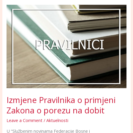
Izmjene
Pravilnika
o
primjeni
Zakona
o
porezu
na
dobit
Izmjene Pravilnika o primjeni
Zakona o porezu na dobit
Leave a Comment
/
Aktuelnosti
U “Službenim novinama Federacije Bosne i