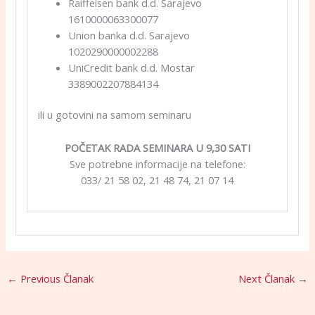
Raiffeisen bank d.d. Sarajevo
1610000063300077
Union banka d.d. Sarajevo
1020290000002288
UniCredit bank d.d. Mostar
3389002207884134
ili u gotovini na samom seminaru
POČETAK RADA SEMINARA U 9,30 SATI
Sve potrebne informacije na telefone:
033/ 21 58 02, 21 48 74, 21 07 14
←
Previous Članak
Next Članak
→