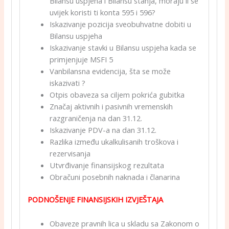
Bilansu uspjeha i Bilansu stanja, moraju li se
uvijek koristi ti konta 595 i 596?
Iskazivanje pozicija sveobuhvatne dobiti u
Bilansu uspjeha
Iskazivanje stavki u Bilansu uspjeha kada se
primjenjuje MSFI 5
Vanbilansna evidencija, šta se može
iskazivati ?
Otpis obaveza sa ciljem pokrića gubitka
Značaj aktivnih i pasivnih vremenskih
razgraničenja na dan 31.12.
Iskazivanje PDV-a na dan 31.12.
Razlika između ukalkulisanih troškova i
rezervisanja
Utvrđivanje finansijskog rezultata
Obračuni posebnih naknada i članarina
PODNOŠENJE FINANSIJSKIH IZVJEŠTAJA
Obaveze pravnih lica u skladu sa Zakonom o