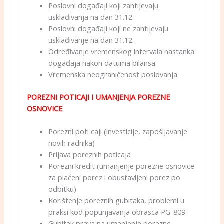
Poslovni događaji koji zahtijevaju
usklađivanja na dan 31.12.
Poslovni događaji koji ne zahtijevaju
usklađivanje na dan 31.12.
Određivanje vremenskog intervala nastanka
događaja nakon datuma bilansa
Vremenska neograničenost poslovanja
POREZNI POTICAJI I UMANJENJA POREZNE
OSNOVICE
Porezni poti caji (investicije, zapošljavanje
novih radnika)
Prijava poreznih poticaja
Porezni kredit (umanjenje porezne osnovice
za plaćeni porez i obustavljeni porez po
odbitku)
Korištenje poreznih gubitaka, problemi u
praksi kod popunjavanja obrasca PG-809
Gubitak prava na umanjenje porezne