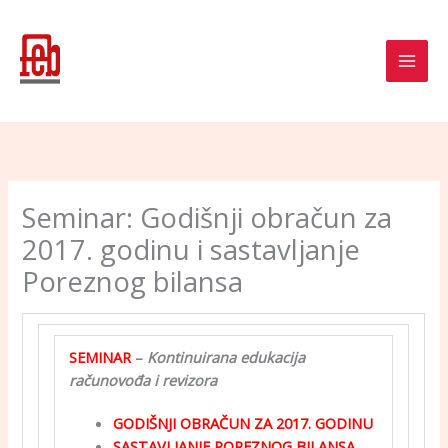
Skip
to
content
Seminar: Godišnji obračun za
2017. godinu i sastavljanje
Poreznog bilansa
SEMINAR
–
Kontinuirana edukacija
računovođa i revizora
GODIŠNJI OBRAČUN ZA 2017. GODINU
SASTAVLJANJE POREZNOG BILANSA