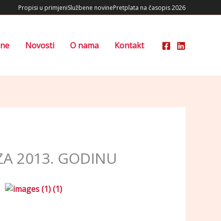
Propisi u primjeni
Službene novine
Pretplata na časopis 2026
ene
Novosti
O nama
Kontakt
ZA 2013. GODINU