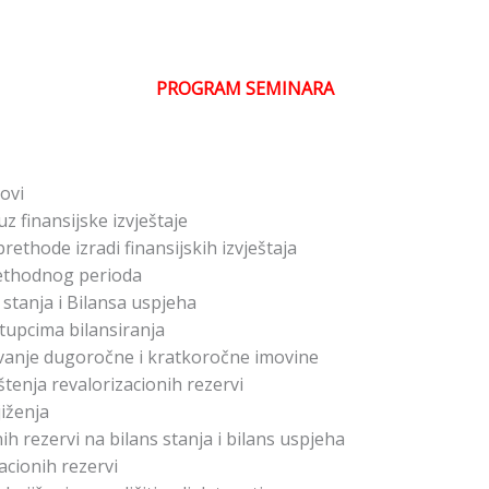
PROGRAM SEMINARA
kovi
z finansijske izvještaje
prethode izradi finansijskih izvještaja
rethodnog perioda
 stanja i Bilansa uspjeha
tupcima bilansiranja
novanje dugoročne i kratkoročne imovine
štenja revalorizacionih rezervi
iženja
nih rezervi na bilans stanja i bilans uspjeha
acionih rezervi