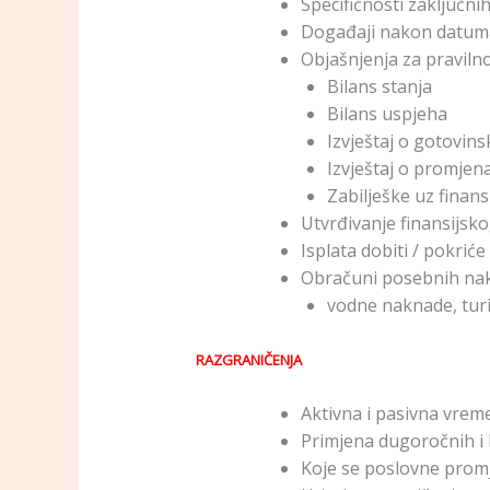
Specifičnosti zaključnih
Događaji nakon datuma
Objašnjenja za pravil
Bilans stanja
Bilans uspjeha
Izvještaj o gotovin
Izvještaj o promjen
Zabilješke uz finansi
Utvrđivanje finansijsko
Isplata dobiti / pokriće
Obračuni posebnih nak
vodne naknade, turi
RAZGRANIČENJA
Aktivna i pasivna vrem
Primjena dugoročnih i 
Koje se poslovne promj