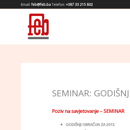
Skip
Email:
feb@feb.ba
Telefon:
+387 33 215 802
to
content
SEMINAR: GODIŠNJ
Poziv na savjetovanje – SEMINAR
GODIŠNJI OBRAČUN ZA 2013.