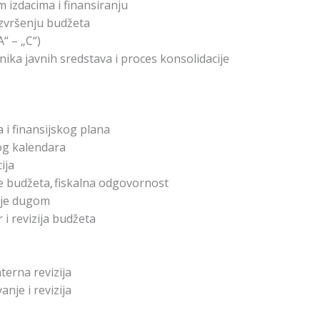
im izdacima i finansiranju
 izvršenju budžeta
“ – „C“)
ika javnih sredstava i proces konsolidacije
a i finansijskog plana
og kalendara
ija
e budžeta
fiskalna odgovornost
,
nje dugom
i revizija budžeta
nterna revizija
anje i revizija