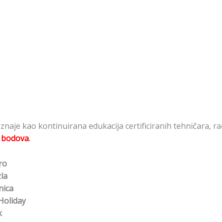
znaje kao kontinuirana edukacija certificiranih tehničara, r
 bodova
.
ro
la
nica
Holiday
k