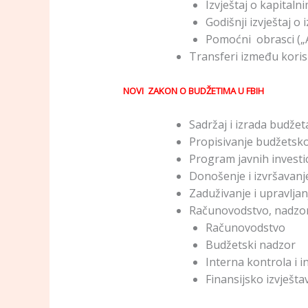
Izvještaj o kapitaln
Godišnji izvještaj o
Pomoćni obrasci („A
Transferi između korisn
NOVI ZAKON O BUDŽETIMA U FBIH
Sadržaj i izrada budžet
Propisivanje budžetsk
Program javnih investic
Donošenje i izvršavanj
Zaduživanje i upravlja
Računovodstvo, nadzor 
Računovodstvo
Budžetski nadzor
Interna kontrola i i
Finansijsko izvještav