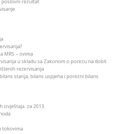
 poslovni rezultat
visanje
ja
ervisanja?
sa MRS – ovima
rvisanja u skladu sa Zakonom o porezu na dobit
štenih rezervisanja
bilans stanja, bilans uspjeha i porezni bilans
h izvještaja za 2013.
shoda
m tokovima