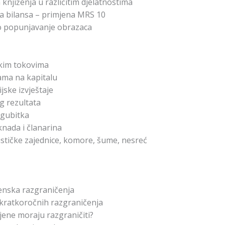
 knjiženja u različitim djelatnostima
 bilansa – primjena MRS 10
no popunjavanje obrazaca
skim tokovima
ama na kapitalu
jske izvještaje
g rezultata
 gubitka
nada i članarina
stičke zajednice, komore, šume, nesreć
enska razgraničenja
kratkoročnih razgraničenja
ene moraju razgraničiti?