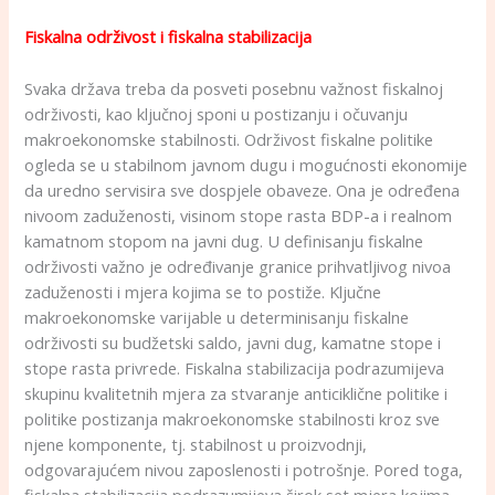
Fiskalna održivost i fiskalna stabilizacija
Svaka država treba da posveti posebnu važnost fiskalnoj
održivosti, kao ključnoj sponi u postizanju i očuvanju
makroekonomske stabilnosti. Održivost fiskalne politike
ogleda se u stabilnom javnom dugu i mogućnosti ekonomije
da uredno servisira sve dospjele obaveze. Ona je određena
nivoom zaduženosti, visinom stope rasta BDP-a i realnom
kamatnom stopom na javni dug. U definisanju fiskalne
održivosti važno je određivanje granice prihvatljivog nivoa
zaduženosti i mjera kojima se to postiže. Ključne
makroekonomske varijable u determinisanju fiskalne
održivosti su budžetski saldo, javni dug, kamatne stope i
stope rasta privrede. Fiskalna stabilizacija podrazumijeva
skupinu kvalitetnih mjera za stvaranje anticiklične politike i
politike postizanja makroekonomske stabilnosti kroz sve
njene komponente, tj. stabilnost u proizvodnji,
odgovarajućem nivou zaposlenosti i potrošnje. Pored toga,
fiskalna stabilizacija podrazumijeva širok set mjera kojima