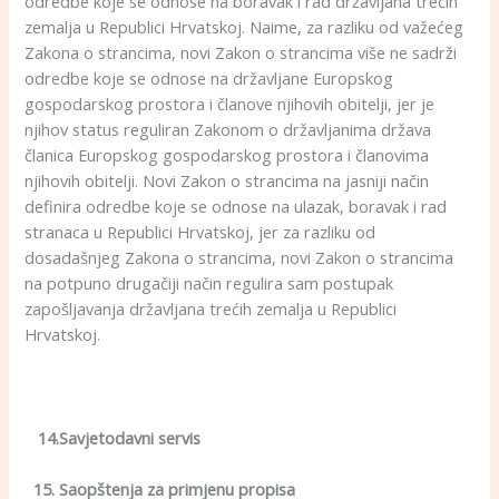
odredbe koje se odnose na boravak i rad državljana trećih
zemalja u Republici Hrvatskoj. Naime, za razliku od važećeg
Zakona o strancima, novi Zakon o strancima više ne sadrži
odredbe koje se odnose na državljane Europskog
gospodarskog prostora i članove njihovih obitelji, jer je
njihov status reguliran Zakonom o državljanima država
članica Europskog gospodarskog prostora i članovima
njihovih obitelji. Novi Zakon o strancima na jasniji način
definira odredbe koje se odnose na ulazak, boravak i rad
stranaca u Republici Hrvatskoj, jer za razliku od
dosadašnjeg Zakona o strancima, novi Zakon o strancima
na potpuno drugačiji način regulira sam postupak
zapošljavanja državljana trećih zemalja u Republici
Hrvatskoj.
14.Savjetodavni servis
15. Saopštenja za primjenu propisa