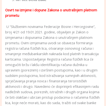
Osvrt na izmjene i dopune Zakona o unutrašnjem platnom
prometu
U “Službenim novinama Federacije Bosne i Hercegovine”,
broj 4/21 od 19.01.2021. godine, objavljen je Zakon o
izmjenama i dopunama Zakona o unutrašnjem platnom
prometu. Ovim izmjenama uvodi se obaveza formiranja
registra računa fizičkih lica, otvaranje osnovnog računa i
smanjenje međubankarskih naknada kod platnih transakcija
karticama. Uspostavljanje Registra računa fizičkih lica će
omogućiti bržu i lakšu identifikaciju računa dužnika u
upravnim (poreznim) i izvršnim postupcima, kao i u drugim
sudskim postupcima, kod istraživanja sumnjivih aktivnosti,
sprječavanja pranja novca i finansiranja terorističkih
aktivnosti i drugo. Navedeno će doprinijeti efikasnijem radu
nadležnih sudova, poreznih, istražnih i drugih organa kojima
će biti olakšan i ubrzan pristup podacima o računima fizičkih
lica, koje neće morati, kao do sada, tražiti od svake banke