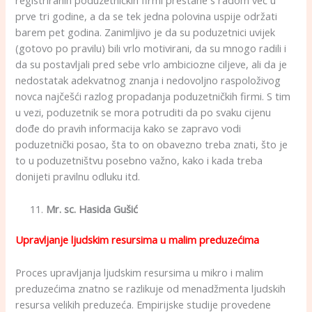
registriranih poduzetničkih firmi prestane s radom već u
prve tri godine, a da se tek jedna polovina uspije održati
barem pet godina. Zanimljivo je da su poduzetnici uvijek
(gotovo po pravilu) bili vrlo motivirani, da su mnogo radili i
da su postavljali pred sebe vrlo ambiciozne ciljeve, ali da je
nedostatak adekvatnog znanja i nedovoljno raspoloživog
novca najčešći razlog propadanja poduzetničkih firmi. S tim
u vezi, poduzetnik se mora potruditi da po svaku cijenu
dođe do pravih informacija kako se zapravo vodi
poduzetnički posao, šta to on obavezno treba znati, što je
to u poduzetništvu posebno važno, kako i kada treba
donijeti pravilnu odluku itd.
Mr. sc. Hasida Gušić
Upravljanje ljudskim resursima u malim preduzećima
Proces upravljanja ljudskim resursima u mikro i malim
preduzećima znatno se razlikuje od menadžmenta ljudskih
resursa velikih preduzeća. Empirijske studije provedene