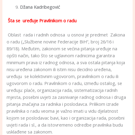
Džana Kadribegović
Šta se uređuje Pravilnikom o radu
Oblast rada i radnih odnosa u osnovi je predmet Zakona
o radu („Službene novine Federacije BiH“, broj 26/16 i
89/18). Međutim, zakonom se većina pitanja uređuje na
opšti način, tako što se uglavnom radnicima garantira
minimum prava iz radnog odnosa, a sva ostala pitanja koja
nisu uređena zakonom ili istim nisu decidno uređena,
uređuju se kolektivnim ugovorom, pravilnikom o radu ili
ugovorom o radu. Pravilnikom o radu, između ostalog, se
uređuju: plaće, organizacija rada, sistematizacija radnih
mjesta, posebni uvjeti za zasnivanje radnog odnosa i druga
pitanja značajna za radnika i poslodavca. Prilikom izrade
pravilnika o radu veoma je važno imati u vidu djelatnost
kojom se poslodavac bavi, kao i organizacija rada, posebni
uvjeti rada i sl., a da istovremeno odredbe pravilnika budu
usklađene sa zakonom.