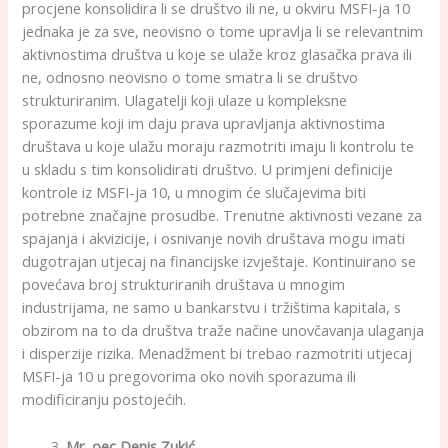
procjene konsolidira li se društvo ili ne, u okviru MSFI-ja 10
jednaka je za sve, neovisno o tome upravlja li se relevantnim
aktivnostima društva u koje se ulaže kroz glasačka prava ili
ne, odnosno neovisno o tome smatra li se društvo
strukturiranim. Ulagatelji koji ulaze u kompleksne
sporazume koji im daju prava upravljanja aktivnostima
društava u koje ulažu moraju razmotriti imaju li kontrolu te
u skladu s tim konsolidirati društvo. U primjeni definicije
kontrole iz MSFI-ja 10, u mnogim će slučajevima biti
potrebne značajne prosudbe. Trenutne aktivnosti vezane za
spajanja i akvizicije, i osnivanje novih društava mogu imati
dugotrajan utjecaj na financijske izvještaje. Kontinuirano se
povećava broj strukturiranih društava u mnogim
industrijama, ne samo u bankarstvu i tržištima kapitala, s
obzirom na to da društva traže načine unovčavanja ulaganja
i disperzije rizika. Menadžment bi trebao razmotriti utjecaj
MSFI-ja 10 u pregovorima oko novih sporazuma ili
modificiranju postojećih.
Mr. oec Denis Zukić