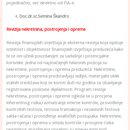
pojedinačno, već direktno od FIA-e.
Doc.dr.sc.Semina Škandro
Revizija nekretnina, postrojenja i opreme
Revizija finansijskih izvještaja je eksterna revizija koja ispituje
istinitost i objektivnost finansijskih izvještaja preduzeća kako
bi se oni učinili pouzdanijim za sadašnje i potencijalne
korisnike. Jedna od najznačajnjih bilansnih pozicija su
nekretnine, postrojenja i oprema preduzeća. Nekretnine,
postrojenja i oprema predstavljaju vidljivi, materijalni oblik
stalnih sredstava koji se koristi duži niz godina za obavljanje
registrovane poslovne dijelatnosti. Program revizije
nekretnina, postrojenja i opreme ogleda se u procjena
inherentnog rizika,razmatranje interne kontrole, provođenje
kontrolnih testova, testova transakcija i nezavisnih testova
salda računa i provođenje analitičkih postupaka. Nekretnine,
postrojenja i oprema u smislu kontrole i procijene rizika
revizijskog angažmana posebno su interesantni kod