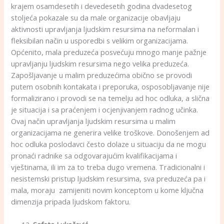
krajem osamdesetih i devedesetih godina dvadesetog
stoljeća pokazale su da male organizacije obavljaju
aktivnosti upravljanja ljudskim resursima na neformalan i
fleksibilan način u usporedbi s velikim organizacijama.
Općenito, mala preduzeća posvećuju mnogo manje pažnje
upravljanju ljudskim resursima nego velika preduzeća.
Zapošljavanje u malim preduzećima obično se provodi
putem osobnih kontakata i preporuka, osposobljavanje nije
formalizirano i provodi se na temelju ad hoc odluka, a slična
je situacija i sa praćenjem i ocjenjivanjem radnog učinka.
Ovaj način upravljanja ljudskim resursima u malim
organizacijama ne generira velike troškove. Donošenjem ad
hoc odluka poslodavci često dolaze u situaciju da ne mogu
pronaći radnike sa odgovarajućim kvalifikacijama i
vještinama, ili im za to treba dugo vremena. Tradicionalni i
nesistemski pristup ljudskim resursima, sva preduzeća pa i
mala, moraju zamijeniti novim konceptom u kome ključna
dimenzija pripada ljudskom faktoru.