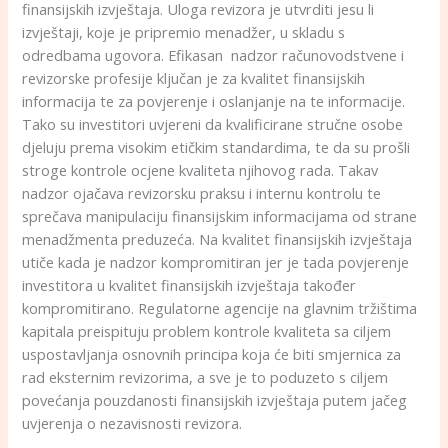
finansijskih izvještaja. Uloga revizora je utvrditi jesu li
izvještaji, koje je pripremio menadžer, u skladu s
odredbama ugovora. Efikasan nadzor računovodstvene i
revizorske profesije ključan je za kvalitet finansijskih
informacija te za povjerenje i oslanjanje na te informacije.
Tako su investitori uvjereni da kvalificirane stručne osobe
djeluju prema visokim etičkim standardima, te da su prošli
stroge kontrole ocjene kvaliteta njihovog rada. Takav
nadzor ojačava revizorsku praksu i internu kontrolu te
sprečava manipulaciju finansijskim informacijama od strane
menadžmenta preduzeća. Na kvalitet finansijskih izvještaja
utiče kada je nadzor kompromitiran jer je tada povjerenje
investitora u kvalitet finansijskih izvještaja također
kompromitirano. Regulatorne agencije na glavnim tržištima
kapitala preispituju problem kontrole kvaliteta sa ciljem
uspostavljanja osnovnih principa koja će biti smjernica za
rad eksternim revizorima, a sve je to poduzeto s ciljem
povećanja pouzdanosti finansijskih izvještaja putem jačeg
uvjerenja o nezavisnosti revizora.