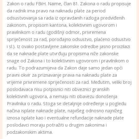
Zakon o radu FBiH. Naime, član 81. Zakona o radu propisuje
da radnik ima pravo na naknadu plate za period
odsustvovanja sa rada iz opravdanih razloga predviđenih
zakonom, propisom kantona, kolektivnim ugovorom i
pravilnikom o radu (godišnji odmor, privremena
spriječenost za rad, porođajno odsustvo, plaćeno odsustvo
i sl.). Iz ovako postavljene zakonske odredbe jasno proizilazi
da se naknade plate utvrđuju propisima niže zakonske
snage od Zakona i to kolektivnim ugovorom i pravilnikom o
radu. To podrazumijeva da Zakon daje samo jedan opći
pravni okvir za priznavanje prava na naknadu plate za
vrijeme privremene spriječenosti za rad. Međutim, veliki broj
poslodavaca nisu potpisnici niti obveznici granskih
kolektivnih ugovora, a nemaju niti obavezu donošenja
Pravilnika o radu. Stoga se detaljnije određenje u pogledu
načina isplate naknade plate, najvišeg odnosno najnižeg
iznosa isplate kao i eventualne refundacije naknade plate
poslodavci moraju potražiti u drugim zakonima i
podzakonskim aktima.