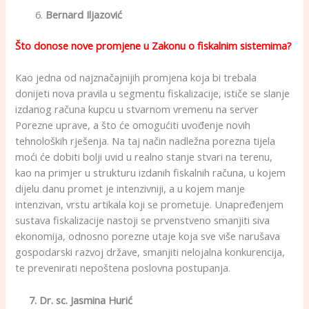
Bernard Iljazović
Što
donose nove promjene u Zakonu o fiskalnim sistemima?
Kao jedna od najznačajnijih promjena koja bi trebala
donijeti nova pravila u segmentu fiskalizacije, ističe se slanje
izdanog računa kupcu u stvarnom vremenu na server
Porezne uprave, a što će omogućiti uvođenje novih
tehnoloških rješenja. Na taj način nadležna porezna tijela
moći će dobiti bolji uvid u realno stanje stvari na terenu,
kao na primjer u strukturu izdanih fiskalnih računa, u kojem
dijelu danu promet je intenzivniji, a u kojem manje
intenzivan, vrstu artikala koji se prometuje. Unapređenjem
sustava fiskalizacije nastoji se prvenstveno smanjiti siva
ekonomija, odnosno porezne utaje koja sve više narušava
gospodarski razvoj države, smanjiti nelojalna konkurencija,
te prevenirati nepoštena poslovna postupanja.
7. Dr. sc. Jasmina Hurić