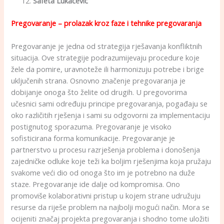
Safeta Lukačević
Pregovaranje
– prolazak kroz faze i tehnike pregovaranja
Pregovaranje je jedna od strategija rješavanja konfliktnih
situacija. Ove strategije podrazumijevaju procedure koje
žele da pomire, uravnoteže ili harmonizuju potrebe i brige
uključenih strana. Osnovno značenje pregovaranja je
dobijanje onoga što želite od drugih. U pregovorima
učesnici sami određuju principe pregovaranja, pogađaju se
oko različitih rješenja i sami su odgovorni za implementaciju
postignutog sporazuma. Pregovaranje je visoko
sofisticirana forma komunikacije. Pregovaranje je
partnerstvo u procesu razrješenja problema i donošenja
zajedničke odluke koje teži ka boljim rješenjima koja pružaju
svakome veći dio od onoga što im je potrebno na duže
staze. Pregovaranje ide dalje od kompromisa. Ono
promoviše kolaborativni pristup u kojem strane udružuju
resurse da riješe problem na najbolji mogući način. Mora se
ocijeniti značaj projekta pregovaranja i shodno tome uložiti