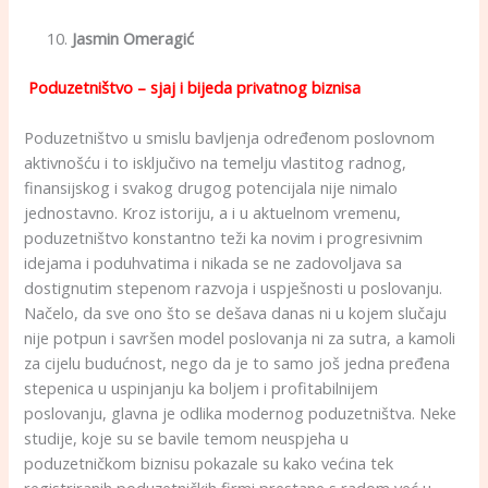
Jasmin Omeragić
Poduzetništvo – sjaj i bijeda privatnog biznisa
Poduzetništvo u smislu bavljenja određenom poslovnom
aktivnošću i to isključivo na temelju vlastitog radnog,
finansijskog i svakog drugog potencijala nije nimalo
jednostavno. Kroz istoriju, a i u aktuelnom vremenu,
poduzetništvo konstantno teži ka novim i progresivnim
idejama i poduhvatima i nikada se ne zadovoljava sa
dostignutim stepenom razvoja i uspješnosti u poslovanju.
Načelo, da sve ono što se dešava danas ni u kojem slučaju
nije potpun i savršen model poslovanja ni za sutra, a kamoli
za cijelu budućnost, nego da je to samo još jedna pređena
stepenica u uspinjanju ka boljem i profitabilnijem
poslovanju, glavna je odlika modernog poduzetništva. Neke
studije, koje su se bavile temom neuspjeha u
poduzetničkom biznisu pokazale su kako većina tek