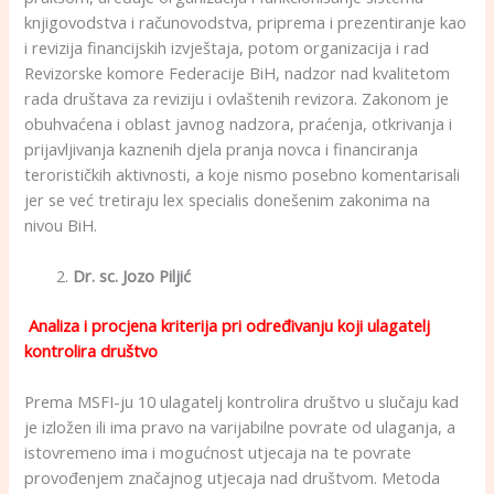
knjigovodstva i računovodstva, priprema i prezentiranje kao
i revizija financijskih izvještaja, potom organizacija i rad
Revizorske komore Federacije BiH, nadzor nad kvalitetom
rada društava za reviziju i ovlaštenih revizora. Zakonom je
obuhvaćena i oblast javnog nadzora, praćenja, otkrivanja i
prijavljivanja kaznenih djela pranja novca i financiranja
terorističkih aktivnosti, a koje nismo posebno komentarisali
jer se već tretiraju lex specialis donešenim zakonima na
nivou BiH.
Dr. sc. Jozo Piljić
Analiza i procjena kriterija pri određivanju koji ulagatelj
kontrolira društvo
Prema MSFI-ju 10 ulagatelj kontrolira društvo u slučaju kad
je izložen ili ima pravo na varijabilne povrate od ulaganja, a
istovremeno ima i mogućnost utjecaja na te povrate
provođenjem značajnog utjecaja nad društvom. Metoda