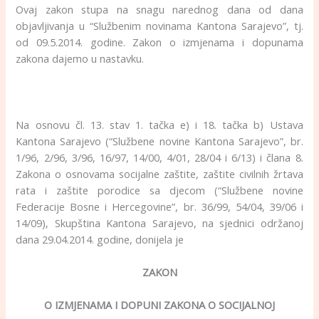
Ovaj zakon stupa na snagu narednog dana od dana
objavljivanja u “Službenim novinama Kantona Sarajevo”, tj.
od 09.5.2014. godine. Zakon o izmjenama i dopunama
zakona dajemo u nastavku.
.
Na osnovu čl. 13. stav 1. tačka e) i 18. tačka b) Ustava
Kantona Sarajevo (“Službene novine Kantona Sarajevo”, br.
1/96, 2/96, 3/96, 16/97, 14/00, 4/01, 28/04 i 6/13) i člana 8.
Zakona o osnovama socijalne zaštite, zaštite civilnih žrtava
rata i zaštite porodice sa djecom (“Službene novine
Federacije Bosne i Hercegovine”, br. 36/99, 54/04, 39/06 i
14/09), Skupština Kantona Sarajevo, na sjednici održanoj
dana 29.04.2014. godine, donijela je
ZAKON
O IZMJENAMA I DOPUNI ZAKONA O SOCIJALNOJ