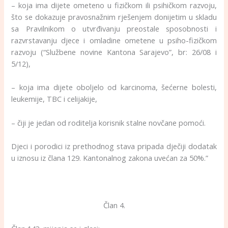
– koja ima dijete ometeno u fizičkom ili psihičkom razvoju,
što se dokazuje pravosnažnim rješenjem donijetim u skladu
sa Pravilnikom o utvrđivanju preostale sposobnosti i
razvrstavanju djece i omladine ometene u psiho-fizičkom
razvoju (“Službene novine Kantona Sarajevo”, br: 26/08 i
5/12),
– koja ima dijete oboljelo od karcinoma, šećerne bolesti,
leukemije, TBC i celijakije,
– čiji je jedan od roditelja korisnik stalne novčane pomoći.
Djeci i porodici iz prethodnog stava pripada dječiji dodatak
u iznosu iz člana 129. Kantonalnog zakona uvećan za 50%.”
Član 4.