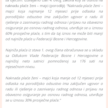
sa djecom. Izdvajamo član 4. ovog zakona koji se odnosi na
naknadu plaće ženi – majci (porodilji)
“Naknada plaće ženi –
majci koja najmanje 12 mjeseci prije odlaska na
porodiljsko odsustvo ima zaključen ugovor o radu ili
rješenje o zasnivanju radnog odnosa i prijavu na obavezno
osiguranje po osnovu radnog odnosa, utvrđuje se u iznosu
60% prosječne plaće, s tim da taj iznos ne može biti manji
od najniže plaće u Federaciji Bosne i Hercegovine.
Najniža plaća iz stava 1. ovog člana obračunava se u skladu
sa Odlukom Vlade Federacije Bosne i Hercegovine o
najnižoj neto satnici pomnoženoj sa 176 sati na
mjesečnom nivou.
Naknada plaće ženi – majci koja manje od 12 mjeseci prije
odlaska na porodiljsko odsustvo ima zaključen ugovor o
radu ili rješenje o zasnivanju radnog odnosa i prijavu na
obavezno osiguranje po osnovu radnog odnosa, utvrđuje
se u iznosu 30% prosječne plaće.”