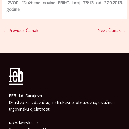
IZVOR: “Službene novine FBiH”, broj 75/13 od 27.9.2013.
godine
←
Previous Članak
Next Članak
→
FEB d.d. Sarajevo
Društvo za izdavačku, instruktivno-obrazovnu, uslužnu i
trgovinsku djelatnost.
Kolodvorska 12