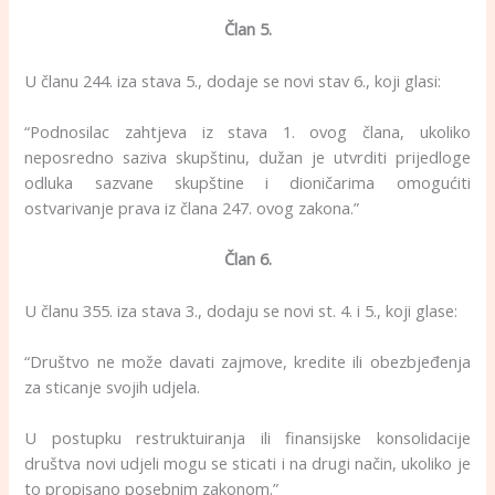
Član 5.
U članu 244. iza stava 5., dodaje se novi stav 6., koji glasi:
“Podnosilac zahtjeva iz stava 1. ovog člana, ukoliko
neposredno saziva skupštinu, dužan je utvrditi prijedloge
odluka sazvane skupštine i dioničarima omogućiti
ostvarivanje prava iz člana 247. ovog zakona.”
Član 6.
U članu 355. iza stava 3., dodaju se novi st. 4. i 5., koji glase:
“Društvo ne može davati zajmove, kredite ili obezbjeđenja
za sticanje svojih udjela.
U postupku restruktuiranja ili finansijske konsolidacije
društva novi udjeli mogu se sticati i na drugi način, ukoliko je
to propisano posebnim zakonom.”