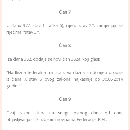
Član 7.
U članu 377. stav 1. tačka 6), riječi: “stav 2.”, zamjenjuju se
riječima: “stav 3.”.
Član 8.
Iza člana 382. dodaje se novi član 382a. koji glasi:
“Nadležna federalna ministarstva dužna su donijeti propise
iz člana 7. stav 6. ovog zakona, najkasnije do 30.06.2014.
godine.”
Član 9.
Ovaj zakon stupa na snagu osmog dana od dana
objavljivanja u “Službenim novinama Federacije BiH”.