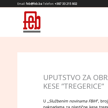
Skip
Email:
feb@feb.ba
Telefon:
+387 33 215 802
to
content
UPUTSTVO ZA OBRA
KESE ”TREGERICE”
U „
Službenim novinama FBiH
“, bro
naknadama za plastične kese treger