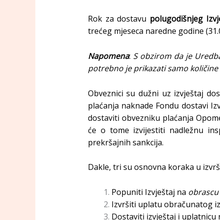
Rok za dostavu
polugodišnjeg Izvj
trećeg mjeseca naredne godine (31.0
Napomena
:
S obzirom da je Uredba 
potrebno je prikazati samo količine 
Obveznici su dužni uz izvještaj do
plaćanja naknade Fondu dostavi Izv
dostaviti obvezniku plaćanja Opome
će o tome izvijestiti nadležnu in
prekršajnih sankcija.
Dakle, tri su osnovna koraka u izvr
Popuniti Izvještaj na
obrascu
Izvršiti uplatu obračunatog i
Dostaviti izvještaj i uplatnic