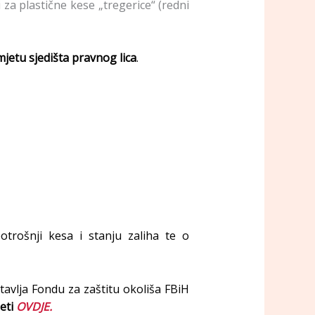
 za plastične kese „tregerice“ (redni
mjetu sjedišta pravnog lica
.
otrošnji kesa i stanju zaliha te o
stavlja Fondu za zaštitu okoliša FBiH
eti
OVDJE.