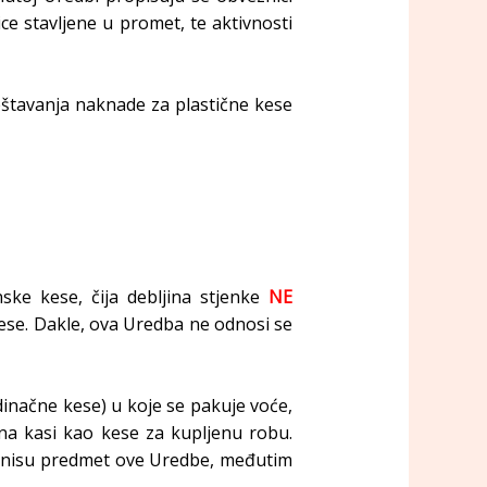
ce stavljene u promet, te aktivnosti
eštavanja naknade za plastične kese
nske kese, čija debljina stjenke
NE
ese. Dakle, ova Uredba ne odnosi se
dinačne kese) u koje se pakuje voće,
a na kasi kao kese za kupljenu robu.
da nisu predmet ove Uredbe, međutim