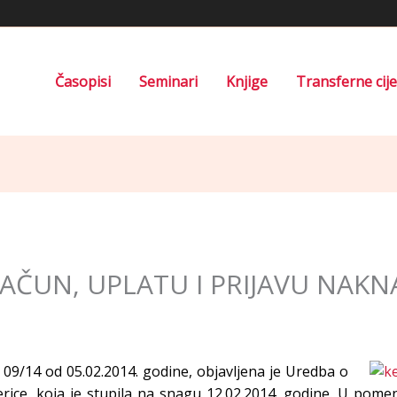
Časopisi
Seminari
Knjige
Transferne cij
ČUN, UPLATU I PRIJAVU NAKN
j 09/14 od 05.02.2014. godine, objavljena je Uredba o
ice, koja je stupila na snagu 12.02.2014. godine. U pome