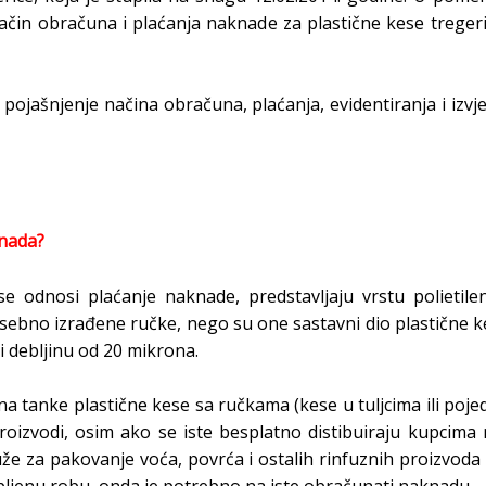
način obračuna i plaćanja naknade za plastične kese tregeri
pojašnjenje načina obračuna, plaćanja, evidentiranja i izvj
knada?
se odnosi plaćanje naknade, predstavljaju vrstu polietile
sebno izrađene ručke, nego su one sastavni dio plastične k
zi debljinu od 20 mikrona.
 tanke plastične kese sa ručkama (kese u tuljcima ili poje
 proizvodi, osim ako se iste besplatno distibuiraju kupcim
luže za pakovanje voća, povrća i ostalih rinfuznih proizvo