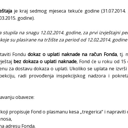
eštaja
je kraj sedmog mjeseca tekuće godine (31.07.2014.
3.2015. godine).
stupila na snagu 12.02.2014. godine, za prvi izvještajni per
koje su plasirane na tržište za period od 12.02.2014. godine
staviti Fondu
dokaz o uplati naknade na račun Fonda
, tj.
ještaj
bez dokaza o uplati naknade
, Fond će u roku od 15
nu za dostavu dokaza o uplati. Ukoliko se uplata ne izvr
spekciju, radi provođenja inspekcijskog nadzora i pokret
šavanju obaveze:
koji propisuje Fond o plasmanu kesa „tregerica“ i napravit
znosa,
u na adresu Fonda.