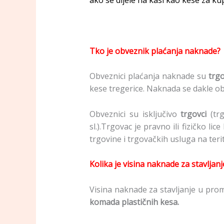
ako se dijele na kasi kao kese za k
Tko je obveznik plaćanja naknade?
Obveznici plaćanja naknade su
trgo
kese tregerice. Naknada se dakle ob
Obveznici su isključivo
trgovci
(tr
sl.).Trgovac je pravno ili fizičko l
trgovine i trgovačkih usluga na teri
Kolika je visina naknade za stavljan
Visina naknade za stavljanje u prom
komada plastičnih kesa.