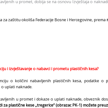
tavljenih u promet, dobija se na osnovu Izvještaja o naknadi
 za zaštitu okoliša Federacije Bosne i Hercegovine, prema
nciju i izvještavanje o nabavci i prometu plastičnih kesa?
nciju o količini nabavljenih plastičnih kesa, podatke o p
 o uplati naknade.
 stavljenih u promet i dokaze o uplati naknade, obveznik do
di za plastične kese „tregerice“ (obrazac PK-1) možete preuz