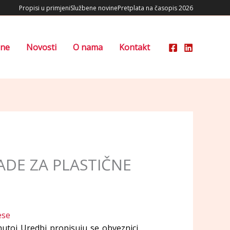
Propisi u primjeni
Službene novine
Pretplata na časopis 2026
ene
Novosti
O nama
Kontakt
ADE ZA PLASTIČNE
nutoj Uredbi propisuju se obveznici