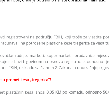
upljenu robu, onda je potrebno na iste obračunati naknadu.
vci
registrovani na području FBiH, koji troše za vlastite pot
računava i na potrošene plastične kese tregerice za vlastit
govačke radnje, marketi, supermarketi, prodavnice mješov
ice koje se bavi trgovinom na osnovu registracije, odnosno 
toriji FBiH, u skladu sa članom 2. Zakona o unutrašnjoj trgovi
je u promet kesa „tregerica“?
et plastičnih kesa iznosi
0,05 KM
po komadu, odnosno 50,