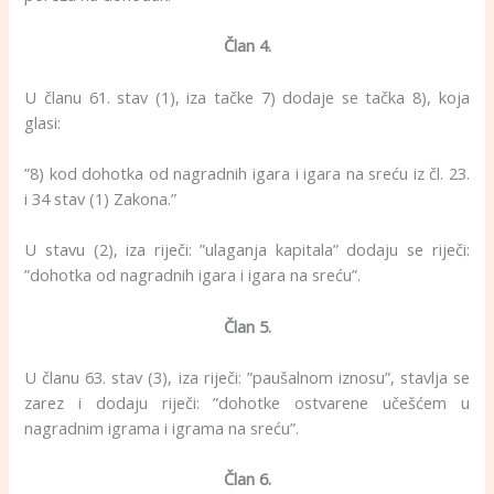
Član 4.
U članu 61. stav (1), iza tačke 7) dodaje se tačka 8), koja
glasi:
”8) kod dohotka od nagradnih igara i igara na sreću iz čl. 23.
i 34 stav (1) Zakona.”
U stavu (2), iza riječi: ”ulaganja kapitala” dodaju se riječi:
”dohotka od nagradnih igara i igara na sreću”.
Član 5.
U članu 63. stav (3), iza riječi: ”paušalnom iznosu”, stavlja se
zarez i dodaju riječi: ”dohotke ostvarene učešćem u
nagradnim igrama i igrama na sreću”.
Član 6.