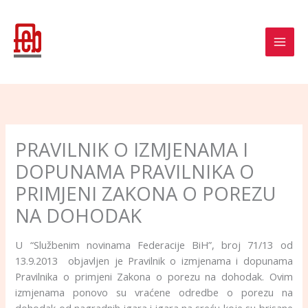
Skip
to
content
PRAVILNIK O IZMJENAMA I
DOPUNAMA PRAVILNIKA O
PRIMJENI ZAKONA O POREZU
NA DOHODAK
U “Službenim novinama Federacije BiH”, broj 71/13 od
13.9.2013 objavljen je Pravilnik o izmjenama i dopunama
Pravilnika o primjeni Zakona o porezu na dohodak. Ovim
izmjenama ponovo su vraćene odredbe o porezu na