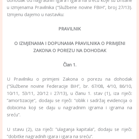
dohodak od nagradnih igara i igara na sreću koje su brisane
u izmjenama Pravilnika (“Službene novine FBiH”, broj 27/13).
Izmjenu dajemo u nastavku:
PRAVILNIK
O IZMJENAMA I DOPUNAMA PRAVILNIKA O PRIMJENI
ZAKONA O POREZU NA DOHODAK
Član 1.
U Pravilniku o primjeni Zakona o porezu na dohodak
(”Službene novine Federacije BiH”, br. 67/08, 4/10, 86/10,
10/11, 53/11, 20/12 i 27/13), u članu 1. stav (1), iza riječi:
”amortizacije”, dodaju se riječi: ”oblik i sadržaj evidencija o
dobicima koji se daju u nagradnim igrama i igrama na
sreću”.
U stavu (2), iza riječi: ”ulaganja kapitala”, dodaju se riječi:
”dobitke nagradnih igara i igara na sreću”.