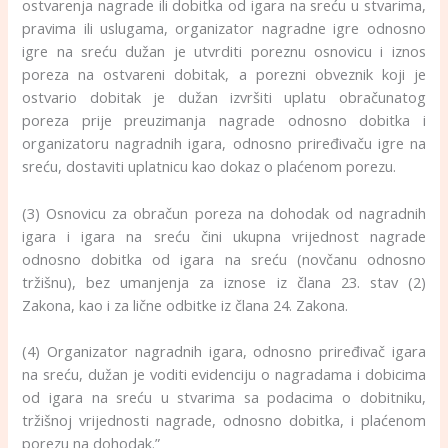
ostvarenja nagrade ili dobitka od igara na sreću u stvarima,
pravima ili uslugama, organizator nagradne igre odnosno
igre na sreću dužan je utvrditi poreznu osnovicu i iznos
poreza na ostvareni dobitak, a porezni obveznik koji je
ostvario dobitak je dužan izvršiti uplatu obračunatog
poreza prije preuzimanja nagrade odnosno dobitka i
organizatoru nagradnih igara, odnosno priređivaču igre na
sreću, dostaviti uplatnicu kao dokaz o plaćenom porezu.
(3) Osnovicu za obračun poreza na dohodak od nagradnih
igara i igara na sreću čini ukupna vrijednost nagrade
odnosno dobitka od igara na sreću (novčanu odnosno
tržišnu), bez umanjenja za iznose iz člana 23. stav (2)
Zakona, kao i za lične odbitke iz člana 24. Zakona.
(4) Organizator nagradnih igara, odnosno priređivač igara
na sreću, dužan je voditi evidenciju o nagradama i dobicima
od igara na sreću u stvarima sa podacima o dobitniku,
tržišnoj vrijednosti nagrade, odnosno dobitka, i plaćenom
porezu na dohodak.”