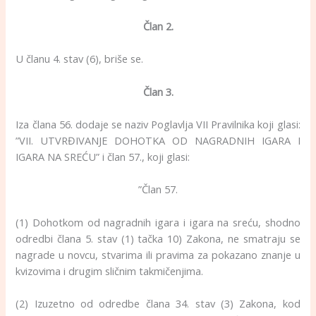
Član 2.
U članu 4. stav (6), briše se.
Član 3.
Iza člana 56. dodaje se naziv Poglavlja VII Pravilnika koji glasi:
”VII. UTVRĐIVANJE DOHOTKA OD NAGRADNIH IGARA I
IGARA NA SREĆU” i član 57., koji glasi:
”Član 57.
(1) Dohotkom od nagradnih igara i igara na sreću, shodno
odredbi člana 5. stav (1) tačka 10) Zakona, ne smatraju se
nagrade u novcu, stvarima ili pravima za pokazano znanje u
kvizovima i drugim sličnim takmičenjima.
(2) Izuzetno od odredbe člana 34. stav (3) Zakona, kod