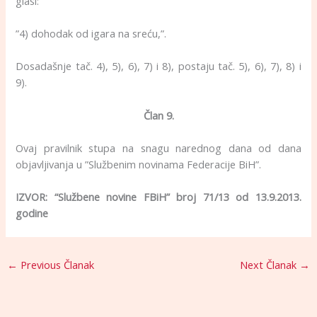
glasi:
”4) dohodak od igara na sreću,”.
Dosadašnje tač. 4), 5), 6), 7) i 8), postaju tač. 5), 6), 7), 8) i
9).
Član 9.
Ovaj pravilnik stupa na snagu narednog dana od dana
objavljivanja u ”Službenim novinama Federacije BiH”.
IZVOR: “Službene novine FBiH” broj 71/13 od 13.9.2013.
godine
←
Previous Članak
Next Članak
→