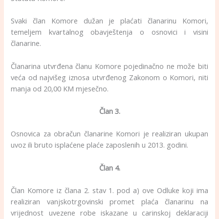
Svaki član Komore dužan je plaćati članarinu Komori,
temeljem kvartalnog obavještenja o osnovici i visini
članarine.
Članarina utvrđena članu Komore pojedinačno ne može biti
veća od najvišeg iznosa utvrđenog Zakonom o Komori, niti
manja od 20,00 KM mjesečno.
Član 3.
Osnovica za obračun članarine Komori je realiziran ukupan
uvoz ili bruto isplaćene plaće zaposlenih u 2013. godini.
Član 4.
Član Komore iz člana 2. stav 1. pod a) ove Odluke koji ima
realiziran vanjskotrgovinski promet plaća članarinu na
vrijednost uvezene robe iskazane u carinskoj deklaraciji