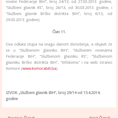
novine Federacije BiH”, broj 24/13, od 27.03.2013. godine,
“Službeni glasnik RS”, broj 26/13, od 30.03.2013. godine, i
“Službeni glasnik Brčko distrikta BiH”, broj 6/13, od
29.03.2013. godine).
Član 11.
Ova odluka stupa na snagu danom donošenja, a objavit će
se u “Službenom glasniku BiH”, “Službenim novinama
Federacije BiH”, “Službenom glasniku RS”, “Službenom
glasniku Brčko distrikta BiH”, “Infokomu” i na web stranici
Komore (
www.komorabih.ba
).
IZVOR: „Službeni glasnik BiH“, broj 29/14 od 15.4.2014.
godine
←
Previous Članak
Next Članak
→