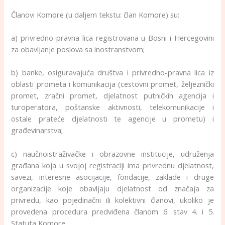
Članovi Komore (u daljem tekstu: član Komore) su:
a) privredno-pravna lica registrovana u Bosni i Hercegovini
za obavljanje poslova sa inostranstvom;
b) banke, osiguravajuća društva i privredno-pravna lica iz
oblasti prometa i komunikacija (cestovni promet, željeznički
promet, zračni promet, djelatnost putničkih agencija i
turoperatora, poštanske aktivnosti, telekomunikacije i
ostale prateće djelatnosti te agencije u prometu) i
građevinarstva;
c) naučnoistraživačke i obrazovne institucije, udruženja
građana koja u svojoj registraciji ima privrednu djelatnost,
savezi, interesne asocijacije, fondacije, zaklade i druge
organizacije koje obavljaju djelatnost od značaja za
privredu, kao pojedinačni ili kolektivni članovi, ukoliko je
provedena procedura predviđena članom 6. stav 4. i 5.
Statuta Komore.