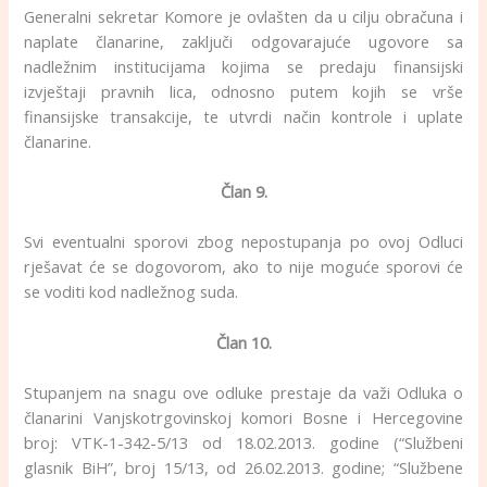
Generalni sekretar Komore je ovlašten da u cilju obračuna i
naplate članarine, zaključi odgovarajuće ugovore sa
nadležnim institucijama kojima se predaju finansijski
izvještaji pravnih lica, odnosno putem kojih se vrše
finansijske transakcije, te utvrdi način kontrole i uplate
članarine.
Član 9.
Svi eventualni sporovi zbog nepostupanja po ovoj Odluci
rješavat će se dogovorom, ako to nije moguće sporovi će
se voditi kod nadležnog suda.
Član 10.
Stupanjem na snagu ove odluke prestaje da važi Odluka o
članarini Vanjskotrgovinskoj komori Bosne i Hercegovine
broj: VTK-1-342-5/13 od 18.02.2013. godine (“Službeni
glasnik BiH”, broj 15/13, od 26.02.2013. godine; “Službene