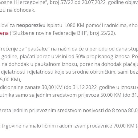
sne i Hercegovine”, broj 57/22 od 20.07.2022. godine objav
ezu na dohodak.
lovi za
neoporezivu
isplatu 1.080 KM pomoći radnicima, sho
jena
(“Službene novine Federacije BiH”, broj 55/22).
rećenje za ”paušalce” na način da će u periodu od dana stu
. godine, plaćati porez u visini od 50% propisanog iznosa. Po
a na dohodak u paušalnom iznosu, porez na dohodak plaćaju
e djelatnosti i djelatnosti koje su srodne obrtničkim, sami be
35,00 KM),
tradicionalne zanate 30,00 KM (do 31.12.2022. godine u iznosu
z putnika samo sa jednim sredstvom prijevoza 50,00 KM (do 31
 tereta jednim prijevoznim sredstvom nosivosti do 8 tona 80,
ost trgovine na malo ličnim radom izvan prodavnice 70,00 KM 