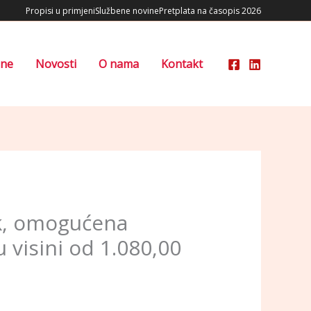
Propisi u primjeni
Službene novine
Pretplata na časopis 2026
ene
Novosti
O nama
Kontakt
ak, omogućena
 visini od 1.080,00