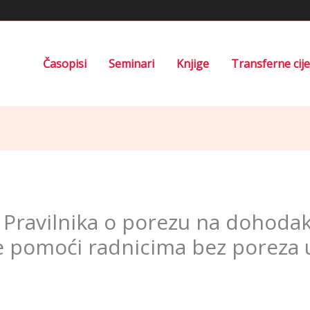
Časopisi
Seminari
Knjige
Transferne cij
e Pravilnika o porezu na dohod
e pomoći radnicima bez poreza u