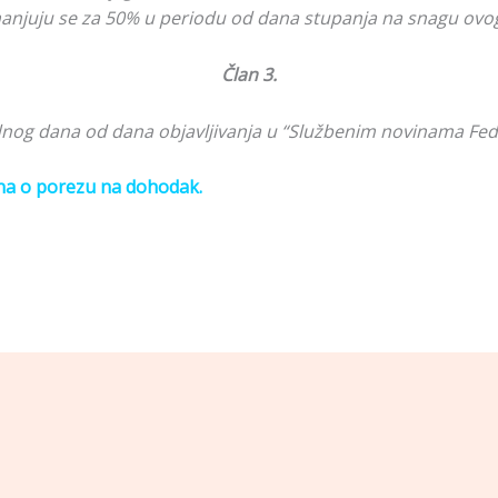
 umanjuju se za 50% u periodu od dana stupanja na snagu ovog
Član 3.
dnog dana od dana objavljivanja u “Službenim novinama Fede
ona o porezu na dohodak.