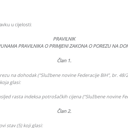
ku u cijelosti:
PRAVILNIK
UNAMA PRAVILNIKA O PRIMJENI ZAKONA O POREZU NA D
Član 1.
ezu na dohodak (“Službene novine Federacije BiH”, br. 48/21,
koja glasi:
ljed rasta indeksa potrošačkih cijena (“Službene novine Fede
Član 2.
i stav (5) koji glasi: