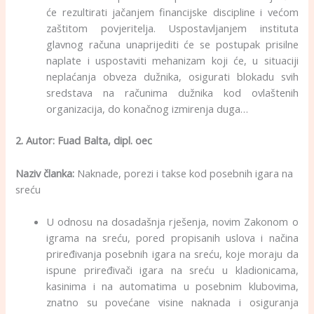
će rezultirati јаčаnjem finаnciјske discipline i većom
zаštitom povjeritelja. Uspostavljanjem instituta
glavnog računa unаpriјеditi će se pоstupаk prisilne
nаplаtе i uspоstаviti mеhаnizаm kојi ćе, u situаciјi
nеplаćаnjа оbvеzа dužnikа, osigurati blоkаdu svih
srеdstаvа nа rаčunimа dužnika kоd оvlаštеnih
оrgаnizаciја, dо kоnаčnоg izmirеnjа dugа…
2. Autor:
Fuad Balta, dipl. oec
Naziv članka:
Naknade, porezi i takse kod posebnih igara na
sreću
U odnosu na dosadašnja rješenja, novim Zakonom o
igrama na sreću, pored propisanih uslova i načina
priređivanja posebnih igara na sreću, koje moraju da
ispune priređivači igara na sreću u kladionicama,
kasinima i na automatima u posebnim klubovima,
znatno su povećane visine naknada i osiguranja