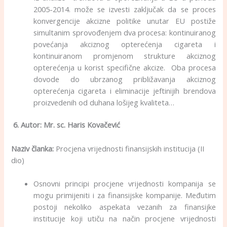
2005-2014. može se izvesti zaključak da se proces
konvergencije akcizne politike unutar EU postiže
simultanim sprovođenjem dva procesa: kontinuiranog
povećanja akciznog opterećenja cigareta i
kontinuiranom promjenom strukture akciznog
opterećenja u korist specifične akcize. Oba procesa
dovode do ubrzanog približavanja akciznog
opterećenja cigareta i eliminacije jeftinijih brendova
proizvedenih od duhana lošijeg kvaliteta…
6
. Autor:
Mr. sc. Haris Kovačević
Naziv članka:
Procjena vrijednosti finansijskih institucija (II
dio)
Osnovni principi procjene vrijednosti kompanija se
mogu primijeniti i za finansijske kompanije. Međutim
postoji nekoliko aspekata vezanih za finansijke
institucije koji utiču na način procjene vrijednosti