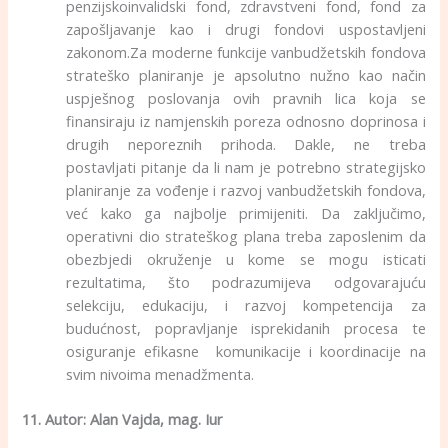
penzijskoinvalidski fond, zdravstveni fond, fond za
zapošljavanje kao i drugi fondovi uspostavljeni
zakonom.Za moderne funkcije vanbudžetskih fondova
strateško planiranje je apsolutno nužno kao način
uspješnog poslovanja ovih pravnih lica koja se
finansiraju iz namjenskih poreza odnosno doprinosa i
drugih neporeznih prihoda. Dakle, ne treba
postavljati pitanje da li nam je potrebno strategijsko
planiranje za vođenje i razvoj vanbudžetskih fondova,
već kako ga najbolje primijeniti. Da zaključimo,
operativni dio strateškog plana treba zaposlenim da
obezbjedi okruženje u kome se mogu isticati
rezultatima, što podrazumijeva odgovarajuću
selekciju, edukaciju, i razvoj kompetencija za
budućnost, popravljanje isprekidanih procesa te
osiguranje efikasne komunikacije i koordinacije na
svim nivoima menadžmenta.
11. Autor:
Alan Vajda, mag. Iur