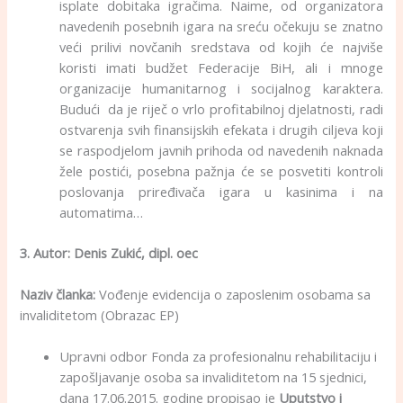
isplate dobitaka igračima. Naime, od organizatora
navedenih posebnih igara na sreću očekuju se znatno
veći prilivi novčanih sredstava od kojih će najviše
koristi imati budžet Federacije BiH, ali i mnoge
organizacije humanitarnog i socijalnog karaktera.
Budući da je riječ o vrlo profitabilnoj djelatnosti, radi
ostvarenja svih finansijskih efekata i drugih ciljeva koji
se raspodjelom javnih prihoda od navedenih naknada
žele postići, posebna pažnja će se posvetiti kontroli
poslovanja priređivača igara u kasinima i na
automatima…
3. Autor:
Denis Zukić, dipl. oec
Naziv članka:
Vođenje evidencija o zaposlenim osobama sa
invaliditetom (Obrazac EP)
Upravni odbor Fonda za profesionalnu rehabilitaciju i
zapošljavanje osoba sa invaliditetom na 15 sjednici,
dana 17.06.2015. godine propisao je
Uputstvo i