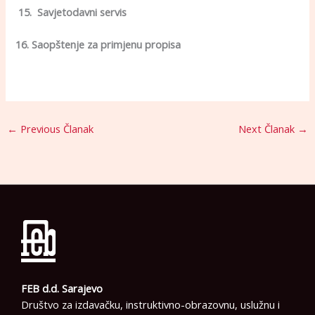
15. Savjetodavni servis
16. Saopštenje za primjenu propisa
←
Previous Članak
Next Članak
→
FEB d.d. Sarajevo
Društvo za izdavačku, instruktivno-obrazovnu, uslužnu i