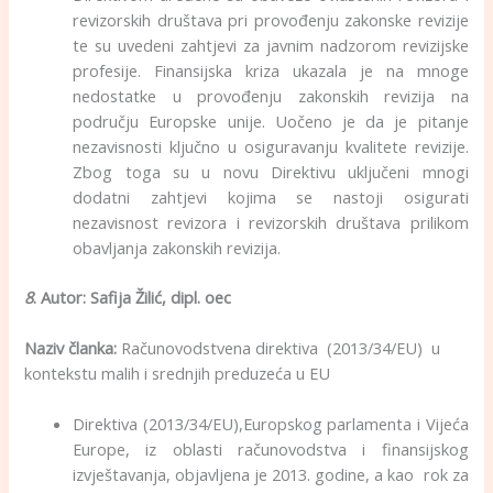
revizorskih društava pri provođenju zakonske revizije
te su uvedeni zahtjevi za javnim nadzorom revizijske
profesije. Finansijska kriza ukazala je na mnoge
nedostatke u provođenju zakonskih revizija na
području Europske unije. Uočeno je da je pitanje
nezavisnosti ključno u osiguravanju kvalitete revizije.
Zbog toga su u novu Direktivu uključeni mnogi
dodatni zahtjevi kojima se nastoji osigurati
nezavisnost revizora i revizorskih društava prilikom
obavljanja zakonskih revizija.
8
. Autor:
Safija Žilić, dipl. oec
Naziv članka:
Računovodstvena direktiva (2013/34/EU) u
kontekstu malih i srednjih preduzeća u EU
Direktiva (2013/34/EU),Europskog parlamenta i Vijeća
Europe, iz oblasti računovodstva i finansijskog
izvještavanja, objavljena je 2013. godine, a kao rok za