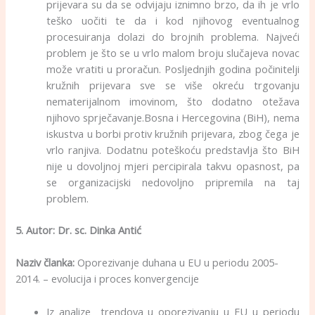
prijevara su da se odvijaju iznimno brzo, da ih je vrlo
teško uočiti te da i kod njihovog eventualnog
procesuiranja dolazi do brojnih problema. Najveći
problem je što se u vrlo malom broju slučajeva novac
može vratiti u proračun. Posljednjih godina počinitelji
kružnih prijevara sve se više okreću trgovanju
nematerijalnom imovinom, što dodatno otežava
njihovo sprječavanje.Bosna i Hercegovina (BiH), nema
iskustva u borbi protiv kružnih prijevara, zbog čega je
vrlo ranjiva. Dodatnu poteškoću predstavlja što BiH
nije u dovoljnoj mjeri percipirala takvu opasnost, pa
se organizacijski nedovoljno pripremila na taj
problem.
5. Autor: Dr. sc. Dinka Antić
Naziv članka:
Oporezivanje duhana u EU u periodu 2005-
2014. – evolucija i proces konvergencije
Iz analize trendova u oporezivanju u EU u periodu