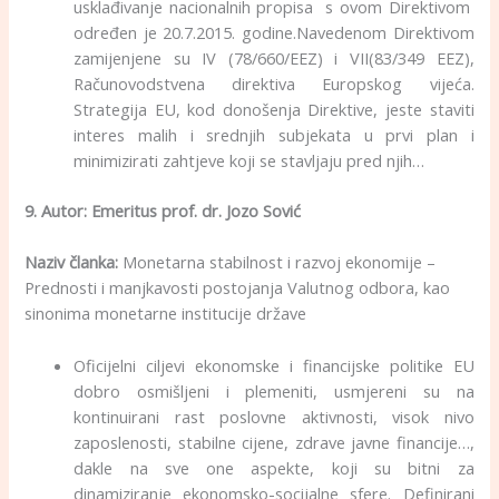
usklađivanje nacionalnih propisa s ovom Direktivom
određen je 20.7.2015. godine.Navedenom Direktivom
zamijenjene su IV (78/660/EEZ) i VII(83/349 EEZ),
Računovodstvena direktiva Europskog vijeća.
Strategija EU, kod donošenja Direktive, jeste staviti
interes malih i srednjih subjekata u prvi plan i
minimizirati zahtjeve koji se stavljaju pred njih…
9. Autor:
Emeritus prof. dr. Jozo Sović
Naziv članka:
Monetarna stabilnost i razvoj ekonomije –
Prednosti i manjkavosti postojanja Valutnog odbora, kao
sinonima monetarne institucije države
Oficijelni ciljevi ekonomske i financijske politike EU
dobro osmišljeni i plemeniti, usmjereni su na
kontinuirani rast poslovne aktivnosti, visok nivo
zaposlenosti, stabilne cijene, zdrave javne financije…,
dakle na sve one aspekte, koji su bitni za
dinamiziranje ekonomsko-socijalne sfere. Definirani