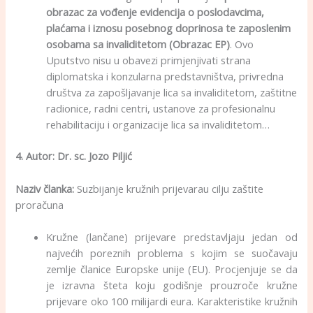
obrazac za vođenje evidencija o poslodavcima,
plaćama i iznosu posebnog doprinosa te zaposlenim
osobama sa invaliditetom (Obrazac EP)
. Ovo
Uputstvo nisu u obavezi primjenjivati strana
diplomatska i konzularna predstavništva, privredna
društva za zapošljavanje lica sa invaliditetom, zaštitne
radionice, radni centri, ustanove za profesionalnu
rehabilitaciju i organizacije lica sa invaliditetom…
4. Autor:
Dr. sc. Jozo Piljić
Naziv članka:
Suzbijanje kružnih prijevarau cilju zaštite
proračuna
Kružne (lančane) prijevare predstavljaju jedan od
najvećih poreznih problema s kojim se suočavaju
zemlje članice Europske unije (EU). Procjenjuje se da
je izravna šteta koju godišnje prouzroče kružne
prijevare oko 100 milijardi eura. Karakteristike kružnih