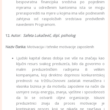
bespovratna financijska sredstva po pojedinim
mjerama u određenim kantonima ista se mogu
prerasporediti na mjere u kojima ima više podnesenih
zahtjeva od raspoloživih sredstava predviđenih
navedenim Programom.
12. Autor:
Safeta Lukačević, dipl. psiholog
Naziv članka:
Motivacija i tehnike motivacije zaposlenih
Ljudski kapital danas dobija sve više na značaju kao
ključni resurs svakog preduzeća, bilo da govorimo o
malim preduzetničkim radnjama ili velikim
kompanijama, koji direktno doprinosi konkurentskoj
prednosti na tržištu.Osnovni zadatak menadžera i
vlasnika biznisa je da motivišu zaposlene na način da
usmjere svoju energiju, znanja, vještine i sposobnosti
da bi se ostvarili ciljevi organizacije. Iskusni
preduzetnici znaju da proces motivacije je
kontinuirani proces koji se nikada ne završava i