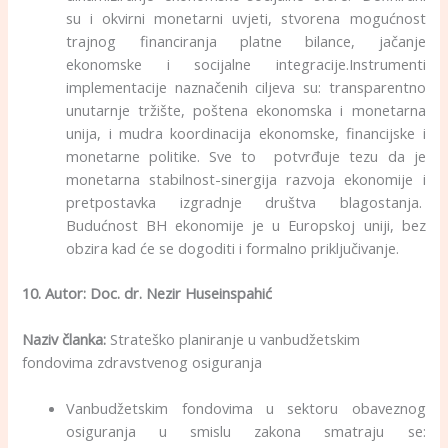
su i okvirni monetarni uvjeti, stvorena mogućnost
trajnog financiranja platne bilance, jačanje
ekonomske i socijalne integracije.Instrumenti
implementacije naznačenih ciljeva su: transparentno
unutarnje tržište, poštena ekonomska i monetarna
unija, i mudra koordinacija ekonomske, financijske i
monetarne politike. Sve to potvrđuje tezu da je
monetarna stabilnost-sinergija razvoja ekonomije i
pretpostavka izgradnje društva blagostanja.
Budućnost BH ekonomije je u Europskoj uniji, bez
obzira kad će se dogoditi i formalno priključivanje.
10. Autor:
Doc. dr. Nezir Huseinspahić
Naziv članka:
Strateško planiranje u vanbudžetskim
fondovima zdravstvenog osiguranja
Vanbudžetskim fondovima u sektoru obaveznog
osiguranja u smislu zakona smatraju se: