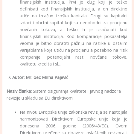
finansijskih institucija. Prvi je dug koji je teško
definisati kod finansijskih institucija, a on direktno
utiče na izračun troška kapitala. Drugi su kapitalni
izdaci i obrtni kapital koji su neophodni za procjenu
novčanih tokova, a teško ih je izračunati kod
finansijskih institucija. Kod komparacije pokazatelja
veoma je bitno obratiti pažnju na razlike u ostalim
varijablama koje utiču na procjenu a posebno na rizik
kompanije, potencijalni rast, novčane tokove,
kvalitetu kredita i sl…
7
. Autor:
Mr. oec Mirna Pajević
Naziv članka:
Sistem osiguranja kvalitete i javnog nadzora
revizije u skladu sa EU direktivom
Na nivou Evropske unije zakonska revizija se nastojala
harmonizovati Direktivom Europske unije koja je
donesena 2006. godine (2006/43/EC). Ovom
Direktivom uređene su obaveze ovlaštenih revizora i