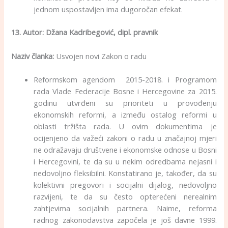
jednom uspostavljen ima dugoročan efekat.
13. Autor:
Džana Kadribegović, dipl. pravnik
Naziv članka:
Usvojen novi Zakon o radu
Reformskom agendom 2015-2018. i Programom
rada Vlade Federacije Bosne i Hercegovine za 2015.
godinu utvrđeni su prioriteti u provođenju
ekonomskih reformi, a između ostalog reformi u
oblasti tržišta rada. U ovim dokumentima je
ocijenjeno da važeći zakoni o radu u značajnoj mjeri
ne odražavaju društvene i ekonomske odnose u Bosni
i Hercegovini, te da su u nekim odredbama nejasni i
nedovoljno fleksibilni. Konstatirano je, također, da su
kolektivni pregovori i socijalni dijalog, nedovoljno
razvijeni, te da su često opterećeni nerealnim
zahtjevima socijalnih partnera. Naime, reforma
radnog zakonodavstva započela je još davne 1999.