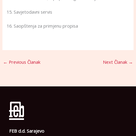
15. Savjetodavni servis
16. Saopštenja za primjenu propisa
←
Previous Članak
Next Članak
→
FEB d.d. Sarajevo