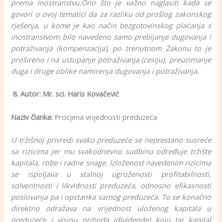
prema inostranstvu.
Ono što je važno naglasiti kada se
govori o ovoj tematici da za razliku od prošlog zakonskog
rješenja, u kome je kao način bezgotovinskog plaćanja s
inostranstvom bilo navedeno samo prebijanje dugovanja i
potraživanja (kompenzacija), po trenutnom Zakonu to je
prošireno i na ustupanje potraživanja (cesiju), preuzimanje
duga i druge oblike namirenja dugovanja i potraživanja.
8. Autor: Mr. sci. Haris Kovačević
Naziv članka:
Procjena vrijednosti preduzeća
U tržišnoj privredi svako preduzeće se neprestano susreće
sa rizicima jer mu svakodnevno sudbinu određuje tržište
kapitala, robe i radne snage. Izloženost navedenim rizicima
se ispoljava u stalnoj ugroženosti profitabilnosti,
solventnosti i likvidnosti preduzeća, odnosno efikasnosti
poslovanja pa i opstanka samog preduzeća. To se konačno
direktno odražava na vrijednost uloženog kapitala u
preduzeće i visinu prihoda (dividende) koju taj kapital