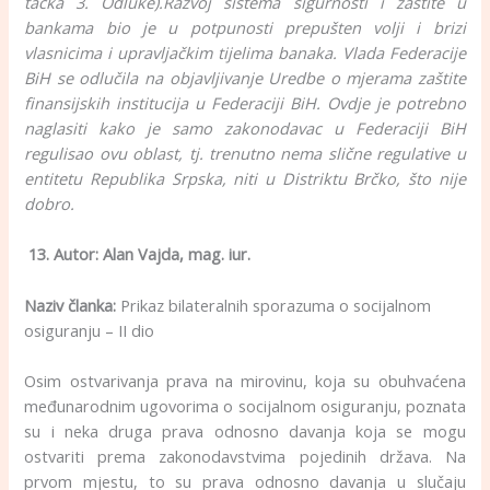
tačka 3. Odluke).Razvoj sistema sigurnosti i zaštite u
bankama bio je u potpunosti prepušten volji i brizi
vlasnicima i upravljačkim tijelima banaka. Vlada Federacije
BiH se odlučila na objavljivanje Uredbe o mjerama zaštite
finansijskih institucija
u Federaciji BiH. Ovdje je potrebno
naglasiti kako je samo zakonodavac u Federaciji BiH
regulisao ovu oblast, tj. trenutno nema slične regulative u
entitetu Republika Srpska, niti u Distriktu Brčko, što nije
dobro.
13. Autor: Alan Vajda, mag. iur.
Naziv članka:
Prikaz bilateralnih sporazuma o socijalnom
osiguranju – II dio
Osim ostvarivanja prava na mirovinu, koja su obuhvaćena
međunarodnim ugovo­rima o socijalnom osiguranju, poznata
su i neka druga prava odnosno davanja koja se mogu
ostvariti prema zakonodavstvima pojedinih država. Na
prvom mjestu, to su prava odnosno davanja u slučaju