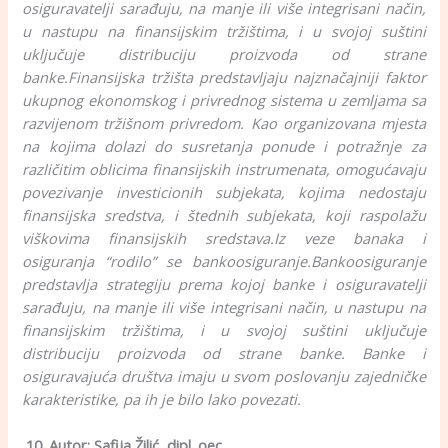
osiguravatelji sarađuju, na manje ili više integrisani način,
u nastupu na finansijskim tržištima, i u svojoj suštini
uključuje distribuciju proizvoda od strane
banke.
Finansijska tržišta predstavljaju najznačajniji faktor
ukupnog ekonomskog i privrednog sistema u zemljama sa
razvijenom tržišnom privredom. Kao organizovana mjesta
na kojima dolazi do susretanja ponude i potražnje za
različitim oblicima finansijskih instrumenata, omogućavaju
povezivanje investicionih subjekata, kojima nedostaju
finansijska sredstva, i štednih subjekata, koji raspolažu
viškovima finansijskih sredstava.
Iz veze banaka i
osiguranja “rodilo” se bankoosiguranje.Bankoosiguranje
predstavlja strategiju prema kojoj banke i osiguravatelji
sarađuju, na manje ili više integrisani način, u nastupu na
finansijskim tržištima, i u svojoj suštini uključuje
distribuciju proizvoda od strane banke. Banke i
osiguravajuća društva imaju u svom poslovanju zajedničke
karakteristike, pa ih je bilo lako povezati.
10. Autor: Safija Žilić, dipl. oec