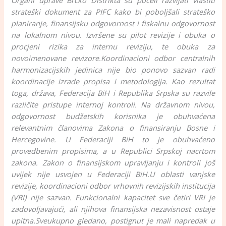
strateški dokument za PIFC kako bi poboljšali strateško
planiranje, finansijsku odgovornost i fiskalnu odgovornost
na lokalnom nivou. Izvršene su pilot revizije i obuka o
procjeni rizika za internu reviziju, te obuka za
novoimenovane revizore.
Koordinacioni odbor centralnih
harmonizacijskih jedinica nije bio ponovo sazvan radi
koordinacije izrade propisa i metodologija. Kao rezultat
toga, država, Federacija BiH i Republika Srpska su razvile
različite pristupe internoj kontroli. Na državnom nivou,
odgovornost budžetskih korisnika je obuhvaćena
relevantnim članovima Zakona o finansiranju Bosne i
Hercegovine. U Federaciji BiH to je obuhvaćeno
provedbenim propisima, a u Republici Srpskoj nacrtom
zakona. Zakon o finansijskom upravljanju i kontroli još
uvijek nije usvojen u Federaciji BiH.
U oblasti vanjske
revizije, koordinacioni odbor vrhovnih revizijskih institucija
(VRI) nije sazvan. Funkcionalni kapacitet sve četiri VRI je
zadovoljavajući, ali njihova finansijska nezavisnost ostaje
upitna.
Sveukupno gledano, postignut je mali napredak u