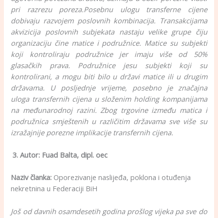
pri razrezu poreza.
Posebnu ulogu transferne cijene
dobivaju razvojem poslovnih kombinacija. Transakcijama
akvizicija poslovnih subjekata nastaju velike grupe čiju
organizaciju čine matice i podružnice. Matice su subjekti
koji kontroliraju podružnice jer imaju više od 50%
glasačkih prava. Podružnice jesu subjekti koji su
kontrolirani, a mogu biti bilo u državi matice ili u drugim
državama. U posljednje vrijeme, posebno je značajna
uloga transfernih cijena u složenim holding kompanijama
na međunarodnoj razini. Zbog trgovine između matica i
podružnica smještenih u različitim državama sve više su
izražajnije porezne implikacije transfernih cijena.
3. Autor: Fuad Balta, dipl. oec
Naziv članka:
Oporezivanje naslijeđa, poklona i otuđenja
nekretnina u Federaciji BiH
Još od davnih osamdesetih godina prošlog vijeka pa sve do