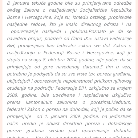
8. januara tekuće godine bile su primjenjivane odredbe
bivšeg Zakona o nasljeđivanju Socijalističke Republike
Bosne i Hercegovine, koje su, između ostalog, propisivale
nasljedne redove, što je imalo direktnog odraza i na
oporezivanje naslijeđa i poklona.
Poznato je da se
navedeni propis, polazeći od člana IX.5. ustava Federacije
BiH, primjenjivao kao federalni zakon sve dok Zakon o
nasljeđivanju u Federaciji Bosne i Hercegovine, koji je
stupio na snagu 8. oktobra 2014. godine, nije počeo da se
primjenjuje od gore navedenog datuma.
S tim u vezi,
potrebno je podsjetiti da su sve vrste tzv. poreza građana,
uključujući i oporezivanje nepokretnosti prilikom njihovog
otuđenja na području Federacije BiH, zaključno sa krajem
2008. godine, bile utvrđivane i naplaćivane isključivo
prema kantonalnim zakonima o porezima.
Međutim,
federalni Zakon o porezu na dohodak, koji je počeo da se
primjenjuje od 1. januara 2009. godine, na jedinstven
način uredio je oblast direktnih poreza i dotadašnje
poreze građana svrstao pod oporezivanje dohotka
pojedinca, s tim što se kantonima ostavilo u nadležnost