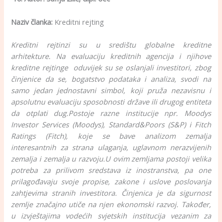
Naziv članka:
Kreditni rejting
Kreditni rejtinzi su u središtu globalne kreditne
arhitekture. Na evaluaciju kreditnih agencija i njihove
kreditne rejtinge oduvijek su se oslanjali investitori, zbog
činjenice da se, bogatstvo podataka i analiza, svodi na
samo jedan jednostavni simbol, koji pruža nezavisnu i
apsolutnu evaluaciju sposobnosti države ili drugog entiteta
da otplati dug.
Postoje razne institucije npr. Moodys
Investor Services (Moodys), Standard&Poors (S&P) i Fitch
Ratings (Fitch), koje se bave analizom zemalja
interesantnih za strana ulaganja, uglavnom nerazvijenih
zemalja i zemalja u razvoju.U ovim zemljama postoji velika
potreba za prilivom sredstava iz inostranstva, pa one
prilagođavaju svoje propise, zakone i uslove poslovanja
zahtjevima stranih investitora. Činjenica je da sigurnost
zemlje značajno utiče na njen ekonomski razvoj. Također,
u izvještajima vodećih svjetskih institucija vezanim za