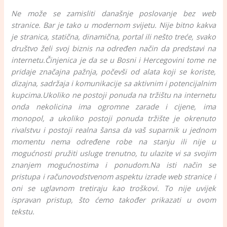
Ne može se zamisliti današnje poslovanje bez web
stranice. Bar je tako u modernom svijetu. Nije bitno kakva
je stranica, statična, dinamična, portal ili nešto treće, svako
društvo želi svoj biznis na određen način da predstavi na
internetu.
Činjenica je da se u Bosni i Hercegovini tome ne
pridaje značajna pažnja, počevši od alata koji se koriste,
dizajna, sadržaja i komunikacije sa aktivnim i potencijalnim
kupcima.
Ukoliko ne postoji ponuda na tržištu na internetu
onda nekolicina ima ogromne zarade i cijene, ima
monopol, a ukoliko postoji ponuda tržište je okrenuto
rivalstvu i postoji realna šansa da vaš suparnik u jednom
momentu nema određene robe na stanju ili nije u
mogućnosti pružiti usluge trenutno, tu ulazite vi sa svojim
znanjem mogućnostima i ponudom.
Na isti način se
pristupa i računovodstvenom aspektu izrade web stranice i
oni se uglavnom tretiraju kao troškovi. To nije uvijek
ispravan pristup, što ćemo također prikazati u ovom
tekstu.