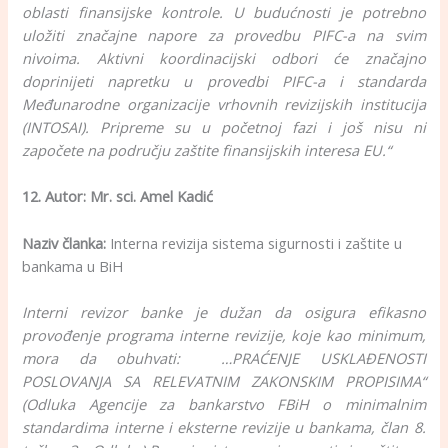
oblasti finansijske kontrole. U budućnosti je potrebno
uložiti značajne napore za provedbu PIFC-a na svim
nivoima. Aktivni koordinacijski odbori će značajno
doprinijeti napretku u provedbi PIFC-a i standarda
Međunarodne organizacije vrhovnih revizijskih institucija
(INTOSAI). Pripreme su u početnoj fazi i još nisu ni
započete na području zaštite finansijskih interesa EU.“
12. Autor: Mr. sci. Amel Kadić
Naziv članka:
Interna revizija sistema sigurnosti i zaštite u
bankama u BiH
Interni revizor banke je dužan da osigura efikasno
provođenje programa interne revizije, koje kao minimum,
mora da obuhvati: …PRAĆENJE USKLAĐENOSTI
POSLOVANJA SA RELEVATNIM ZAKONSKIM PROPISIMA“
(Odluka Agencije za bankarstvo FBiH o minimalnim
standardima interne i eksterne revizije u bankama, član 8.