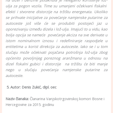
ulja za pogon vozila. Time su umanjeni očekivani fiskalni
efekti i stvorene distorzije na tržištu energenata. Ukoliko
se prihvate inicijative za povećanje namjenske putarine za
autoceste još više će se produbiti postojeći jaz u
oporezivanju između dizela i lož-ulja. Imajući to u vidu, kao
bolja opcija se nameće povećanje akciza na sve derivate u
istom nominalnom iznosu i redefiniranje raspodjele u
entitetima u korist direkcija za autoceste. Iako se i u tom
slučaju može očekivati pojačana potrošnja lož-ulja zbog
općenito povoljnijeg poreznog aranžmana u odnosu na
dizel fiskalni gubici i distorzije na tržištu će biti manje
nego u slučaju povećanja namjenske putarine za
autoceste.
5. Autor: Denis Zukić, dipl. oec
Naziv članaka:
Članarina Vanjskotrgovinskoj komori Bosne i
Hercegovine za 2015. godinu