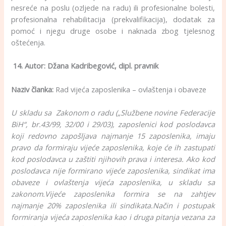
nesreće na poslu (ozljede na radu) ili profesionalne bolesti,
profesi­onalna rehabilitacija (prekvalifikacija), dodatak za
pomoć i njegu druge osobe i naknada zbog tjelesnog
oštećenja.
14. Autor: Džana Kadribegović, dipl. pravnik
Naziv članka:
Rad vijeća zaposlenika – ovlaštenja i obaveze
U skladu sa Zakonom o radu („Službene novine Federacije
BiH“, br.43/99, 32/00 i 29/03), zaposlenici kod poslodavca
koji redovno zapošljava najmanje 15 zaposlenika, imaju
pravo da formiraju vijeće zaposlenika, koje će ih zastupati
kod poslodavca u zaštiti njihovih prava i interesa. Ako kod
poslodavca nije formirano vijeće zaposlenika, sindikat ima
obaveze i ovlaštenja vijeća zaposlenika, u skladu sa
zakonom.
Vijeće zaposlenika formira se na zahtjev
najmanje 20% zaposlenika ili sindikata.
Način i postupak
formiranja vijeća zaposlenika kao i druga pitanja vezana za