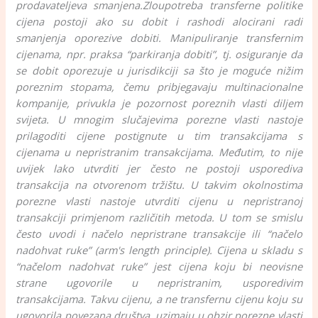
prodavateljeva smanjena.
Zloupotreba transferne politike
cijena postoji ako su dobit i rashodi alocirani radi
smanjenja oporezive dobiti. Manipuliranje transfernim
cijenama, npr. praksa “parkiranja dobiti”, tj. osiguranje da
se dobit oporezuje u jurisdikciji sa što je moguće nižim
poreznim stopama, čemu pribjegavaju multinacionalne
kompanije, privukla je pozornost poreznih vlasti diljem
svijeta. U mnogim slučajevima porezne vlasti nastoje
prilagoditi cijene postignute u tim transakcijama s
cijenama u nepristranim transakcijama. Međutim, to nije
uvijek lako utvrditi jer često ne postoji usporediva
transakcija na otvorenom tržištu. U takvim okolnostima
porezne vlasti nastoje utvrditi cijenu u nepristranoj
transakciji primjenom različitih metoda. U tom se smislu
često uvodi i načelo nepristrane transakcije ili “načelo
nadohvat ruke” (arm's length principle). Cijena u skladu s
“načelom nadohvat ruke” jest cijena koju bi neovisne
strane ugovorile u nepristranim, usporedivim
transakcijama. Takvu cijenu, a ne transfernu cijenu koju su
ugovorila povezana društva, uzimaju u obzir porezne vlasti