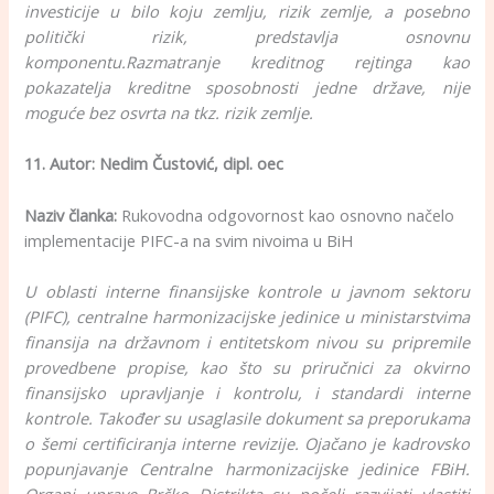
investicije u bilo koju zemlju, rizik zemlje, a posebno
politički rizik, predstavlja osnovnu
komponentu.
Razmatranje kreditnog rejtinga kao
pokazatelja kreditne sposobnosti jedne države, nije
moguće bez osvrta na tkz. rizik zemlje.
11. Autor: Nedim Čustović, dipl. oec
Naziv članka:
Rukovodna odgovornost kao osnovno načelo
implementacije PIFC-a na svim nivoima u BiH
U oblasti interne finansijske kontrole u javnom sektoru
(PIFC), centralne harmonizacijske jedinice u ministarstvima
finansija na državnom i entitetskom nivou su pripremile
provedbene propise, kao što su priručnici za okvirno
finansijsko upravljanje i kontrolu, i standardi interne
kontrole. Također su usaglasile dokument sa preporukama
o šemi certificiranja interne revizije. Ojačano je kadrovsko
popunjavanje Centralne harmonizacijske jedinice FBiH.
Organi uprave Brčko Distrikta su počeli razvijati vlastiti