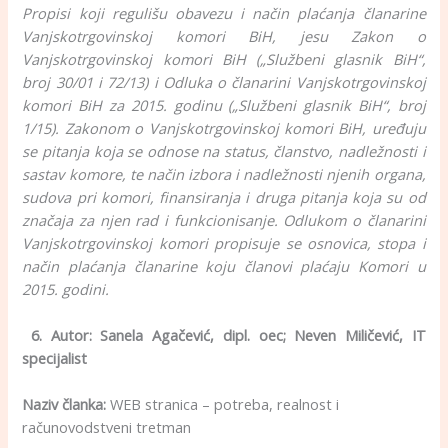
Propisi koji regulišu obavezu i način plaćanja članarine
Vanjskotrgovinskoj komori BiH, jesu Zakon o
Vanjskotrgovinskoj komori BiH („Službeni glasnik BiH“,
broj 30/01 i 72/13) i Odluka o članarini Vanjskotrgovinskoj
komori BiH za 2015. godinu („Službeni glasnik BiH“, broj
1/15). Zakonom o Vanjskotrgovinskoj komori BiH, uređuju
se pitanja koja se odnose na status, članstvo, nadležnosti i
sastav komore, te način izbora i nadležnosti njenih organa,
sudova pri komori, finansiranja i druga pitanja koja su od
značaja za njen rad i funkcionisanje. Odlukom o članarini
Vanjskotrgovinskoj komori propisuje se osnovica, stopa i
način plaćanja članarine koju članovi plaćaju Komori u
2015. godini.
6. Autor: Sanela Agačević, dipl. oec; Neven Miličević, IT
specijalist
Naziv članka:
WEB stranica – potreba, realnost i
računovodstveni tretman