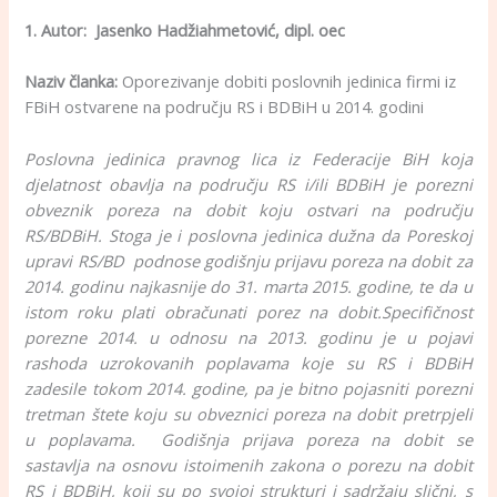
1. Autor: Jasenko Hadžiahmetović, dipl. oec
Naziv članka:
Oporezivanje dobiti poslovnih jedinica firmi iz
FBiH ostvarene na području RS i BDBiH u 2014. godini
Poslovna jedinica pravnog lica iz Federacije BiH koja
djelatnost obavlja na području RS i/ili BDBiH je porezni
obveznik poreza na dobit koju ostvari na području
RS/BDBiH. Stoga je i poslovna jedinica dužna da Poreskoj
upravi RS/BD podnose godišnju prijavu poreza na dobit za
2014. godinu najkasnije do 31. marta 2015. godine, te da u
istom roku plati obračunati porez na dobit.Specifičnost
porezne 2014. u odnosu na 2013. godinu je u pojavi
rashoda uzrokovanih poplavama koje su RS i BDBiH
zadesile tokom 2014. godine, pa je bitno pojasniti porezni
tretman štete koju su obveznici poreza na dobit pretrpjeli
u poplavama. Godišnja prijava poreza na dobit se
sastavlja na osnovu istoimenih zakona o porezu na dobit
RS i BDBiH, koji su po svojoj strukturi i sadržaju slični, s