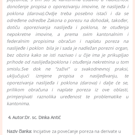
donošenje propisa o oporezivanju imovine, te naslijeđa i
poklona (darova).
Ovdje treba posebno istaći i da se
određene odredbe Zakona o porezu na dohodak, također,
dotiču oporezivanja naslijeđa i poklona, te otuđenja
nepokretne imovine, a prema svim kantonalnim i
federalnim propisima obračun i naplatu poreza na
naslijeđe i poklon bila je i sada je nadležan porezni organ,
bez obzira kako se isti nazivao i u čije ima je prikupljao
prihode od naslijeđa/poklona i otuđenja nekretnina u tom
smislu.
Sve dok ne “zaživi” u svakodnevnoj praksi,
uključujući izmjene propisa o nasljeđivanju, te
oporezivanja naslijeđa i poklona (darova) i dalje će se,
prilikom obračuna i naplate poreza iz ove oblasti,
primjenjivati raznolika uređenost te problematike u
kantonima.
4. Autor:Dr. sc. Dinka Antić
Naziv članka:
Incijative za povećanje poreza na derivate u