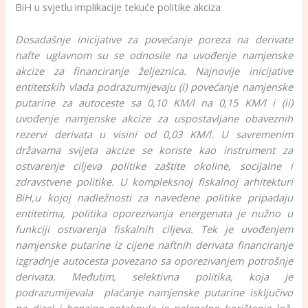
BiH u svjetlu implikacije tekuće politike akciza
Dosadašnje inicijative za povećanje poreza na derivate
nafte uglavnom su se odnosile na uvođenje namjenske
akcize za financiranje željeznica. Najnovije inicijative
entitetskih vlada podrazumijevaju (i) povećanje namjenske
putarine za autoceste sa 0,10 KM/l na 0,15 KM/l i (ii)
uvođenje namjenske akcize za uspostavljane obaveznih
rezervi derivata u visini od 0,03 KM/l. U savremenim
državama svijeta akcize se koriste kao instrument za
ostvarenje ciljeva politike zaštite okoline, socijalne i
zdravstvene politike. U kompleksnoj fiskalnoj arhitekturi
BiH,u kojoj nadležnosti za navedene politike pripadaju
entitetima, politika oporezivanja energenata je nužno u
funkciji ostvarenja fiskalnih ciljeva. Tek je uvođenjem
namjenske putarine iz cijene naftnih derivata financiranje
izgradnje autocesta povezano sa oporezivanjem potrošnje
derivata. Međutim, selektivna politika, koja je
podrazumijevala plaćanje namjenske putarine isključivo
na dizel i benzine potaknula je nelegalno korištenje lož-