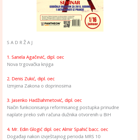
S A D R Ž A J
1. Sanela Agačević, dipl. oec
Nova trgovačka knjiga
2. Denis Zukić, dipl. oec
Izmjena Zakona o doprinosima
3. Jasenko Hadžiahmetović, dipl. oec
Način funkcionisanja reformisanog postupka prinudne
naplate preko svih računa dužnika otvorenih u BiH
4. Mr. Edin Glogić dipl. oec Almir Spahić bacc. oec
Događaji nakon izvještajnog perioda MRS 10