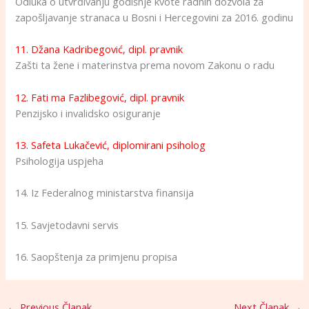
Odluka o utvrđivanju godišnje kvote radnih dozvola za
zapošljavanje stranaca u Bosni i Hercegovini za 2016. godinu
11. Džana Kadribegović, dipl. pravnik
Zašti ta žene i materinstva prema novom Zakonu o radu
12. Fati ma Fazlibegović, dipl. pravnik
Penzijsko i invalidsko osiguranje
13. Safeta Lukačević, diplomirani psiholog
Psihologija uspjeha
14. Iz Federalnog ministarstva finansija
15. Savjetodavni servis
16. Saopštenja za primjenu propisa
←
Previous Članak
Next Članak
→