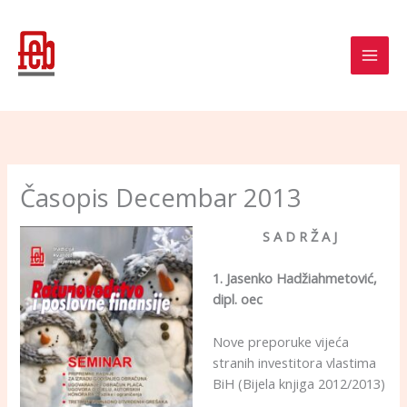
Skip
to
content
Časopis Decembar 2013
S A D R Ž A J
1. Jasenko Hadžiahmetović,
dipl. oec
Nove preporuke vijeća
stranih investitora vlastima
BiH (Bijela knjiga 2012/2013)