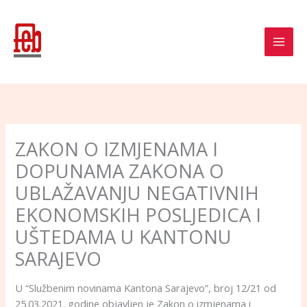
Skip
to
content
ZAKON O IZMJENAMA I
DOPUNAMA ZAKONA O
UBLAŽAVANJU NEGATIVNIH
EKONOMSKIH POSLJEDICA I
UŠTEDAMA U KANTONU
SARAJEVO
U “Službenim novinama Kantona Sarajevo”, broj 12/21 od
25.03.2021. godine objavljen je Zakon o izmjenama i