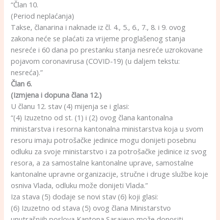
“Član 10.
(Period neplaćanja)
Takse, članarina i naknade iz čl. 4., 5., 6., 7., 8. i 9. ovog
zakona neće se plaćati za vrijeme proglašenog stanja
nesreće i 60 dana po prestanku stanja nesreće uzrokovane
pojavom coronavirusa (COVID-19) (u daljem tekstu:
nesreća).”
Član 6.
(Izmjena i dopuna člana 12.)
U članu 12. stav (4) mijenja se i glasi:
“(4) Izuzetno od st. (1) i (2) ovog člana kantonalna
ministarstva i resorna kantonalna ministarstva koja u svom
resoru imaju potrošačke jedinice mogu donijeti posebnu
odluku za svoje ministarstvo i za potrošačke jedinice iz svog
resora, a za samostalne kantonalne uprave, samostalne
kantonalne upravne organizacije, stručne i druge službe koje
osniva Vlada, odluku može donijeti Vlada.”
Iza stava (5) dodaje se novi stav (6) koji glasi:
(6) Izuzetno od stava (5) ovog člana Ministarstvo
unutrašnjih poslova Kantona Sarajevo može donositi