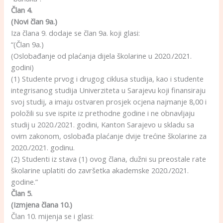
Član 4.
(Novi član 9a.)
Iza člana 9. dodaje se član 9a. koji glasi:
“(Član 9a.)
(Oslobađanje od plaćanja dijela školarine u 2020./2021.
godini)
(1) Studente prvog i drugog ciklusa studija, kao i studente
integrisanog studija Univerziteta u Sarajevu koji finansiraju
svoj studij, a imaju ostvaren prosjek ocjena najmanje 8,00 i
položili su sve ispite iz prethodne godine i ne obnavljaju
studij u 2020./2021. godini, Kanton Sarajevo u skladu sa
ovim zakonom, oslobađa plaćanje dvije trećine školarine za
2020./2021. godinu.
(2) Studenti iz stava (1) ovog člana, dužni su preostale rate
školarine uplatiti do završetka akademske 2020./2021.
godine.”
Član 5.
(Izmjena člana 10.)
Član 10. mijenja se i glasi: