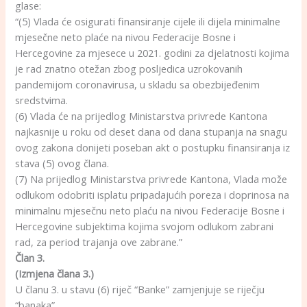
glase:
“(5) Vlada će osigurati finansiranje cijele ili dijela minimalne
mjesečne neto plaće na nivou Federacije Bosne i
Hercegovine za mjesece u 2021. godini za djelatnosti kojima
je rad znatno otežan zbog posljedica uzrokovanih
pandemijom coronavirusa, u skladu sa obezbijeđenim
sredstvima.
(6) Vlada će na prijedlog Ministarstva privrede Kantona
najkasnije u roku od deset dana od dana stupanja na snagu
ovog zakona donijeti poseban akt o postupku finansiranja iz
stava (5) ovog člana.
(7) Na prijedlog Ministarstva privrede Kantona, Vlada može
odlukom odobriti isplatu pripadajućih poreza i doprinosa na
minimalnu mjesečnu neto plaću na nivou Federacije Bosne i
Hercegovine subjektima kojima svojom odlukom zabrani
rad, za period trajanja ove zabrane.”
Član 3.
(Izmjena člana 3.)
U članu 3. u stavu (6) riječ “Banke” zamjenjuje se riječju
“banaka”.