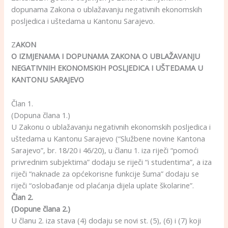
dopunama Zakona o ublažavanju negativnih ekonomskih
posljedica i uštedama u Kantonu Sarajevo.
Z
AKON
O IZMJENAMA I DOPUNAMA ZAKONA O UBLAŽAVANJU
NEGATIVNIH EKONOMSKIH POSLJEDICA I UŠTEDAMA U
KANTONU SARAJEVO
Član 1.
(Dopuna člana 1.)
U Zakonu o ublažavanju negativnih ekonomskih posljedica i
uštedama u Kantonu Sarajevo (“Službene novine Kantona
Sarajevo”, br. 18/20 i 46/20), u članu 1. iza riječi “pomoći
privrednim subjektima” dodaju se riječi “i studentima”, a iza
riječi “naknade za općekorisne funkcije šuma” dodaju se
riječi “oslobađanje od plaćanja dijela uplate školarine”.
Član 2.
(Dopune člana 2.)
U članu 2. iza stava (4) dodaju se novi st. (5), (6) i (7) koji