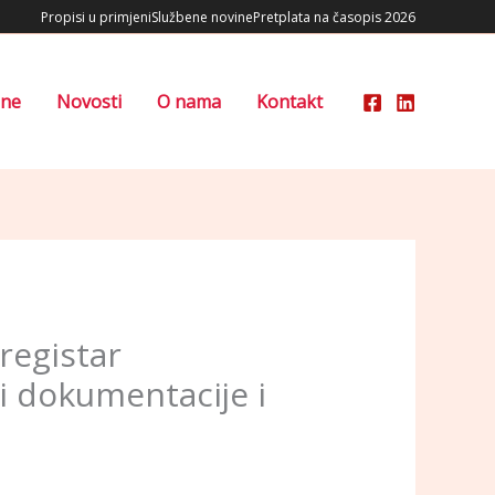
Propisi u primjeni
Službene novine
Pretplata na časopis 2026
ene
Novosti
O nama
Kontakt
registar
ti dokumentacije i