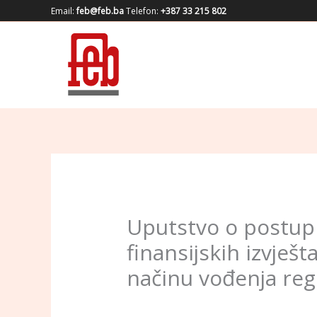
Skip
Email:
feb@feb.ba
Telefon:
+387 33 215 802
to
content
Uputstvo o postup
finansijskih izvješ
načinu vođenja reg