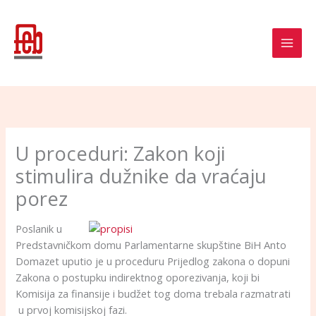
Skip
to
content
U proceduri: Zakon koji
stimulira dužnike da vraćaju
porez
Poslanik u
Predstavničkom domu Parlamentarne skupštine BiH Anto
Domazet uputio je u proceduru Prijedlog zakona o dopuni
Zakona o postupku indirektnog oporezivanja, koji bi
Komisija za finansije i budžet tog doma trebala razmatrati
u prvoj komisijskoj fazi.