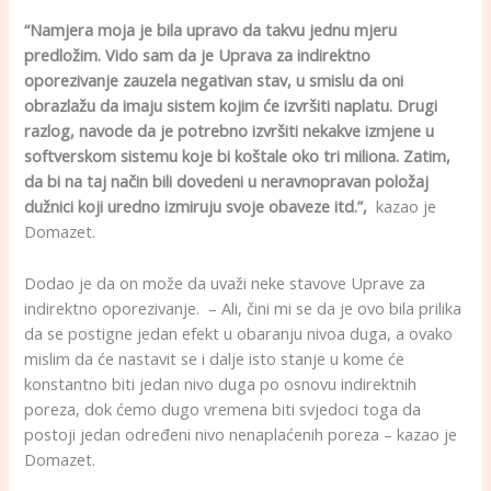
“Namjera moja je bila upravo da takvu jednu mjeru
predložim. Vido sam da je Uprava za indirektno
oporezivanje zauzela negativan stav, u smislu da oni
obrazlažu da imaju sistem kojim će izvršiti naplatu. Drugi
razlog, navode da je potrebno izvršiti nekakve izmjene u
softverskom sistemu koje bi koštale oko tri miliona. Zatim,
da bi na taj način bili dovedeni u neravnopravan položaj
dužnici koji uredno izmiruju svoje obaveze itd.”,
kazao je
Domazet.
Dodao je da on može da uvaži neke stavove Uprave za
indirektno oporezivanje. – Ali, čini mi se da je ovo bila prilika
da se postigne jedan efekt u obaranju nivoa duga, a ovako
mislim da će nastavit se i dalje isto stanje u kome će
konstantno biti jedan nivo duga po osnovu indirektnih
poreza, dok ćemo dugo vremena biti svjedoci toga da
postoji jedan određeni nivo nenaplaćenih poreza – kazao je
Domazet.