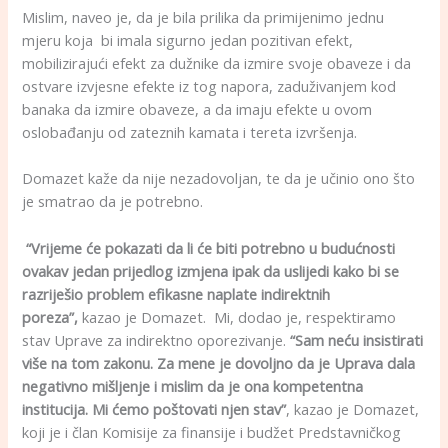
Mislim, naveo je, da je bila prilika da primijenimo jednu
mjeru koja bi imala sigurno jedan pozitivan efekt,
mobilizirajući efekt za dužnike da izmire svoje obaveze i da
ostvare izvjesne efekte iz tog napora, zaduživanjem kod
banaka da izmire obaveze, a da imaju efekte u ovom
oslobađanju od zateznih kamata i tereta izvršenja.
Domazet kaže da nije nezadovoljan, te da je učinio ono što
je smatrao da je potrebno.
“Vrijeme će pokazati da li će biti potrebno u budućnosti
ovakav jedan prijedlog izmjena ipak da uslijedi kako bi se
razriješio problem efikasne naplate indirektnih
poreza”,
kazao je Domazet. Mi, dodao je, respektiramo
stav Uprave za indirektno oporezivanje.
“Sam neću insistirati
više na tom zakonu. Za mene je dovoljno da je Uprava dala
negativno mišljenje i mislim da je ona kompetentna
institucija. Mi ćemo poštovati njen stav”
, kazao je Domazet,
koji je i član Komisije za finansije i budžet Predstavničkog