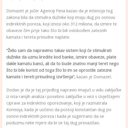
Domazet je jučer Agenciji Fena kazao da je intencija tog
zakona bila da stimulira dužnike koji imaju dug po osnovu
indirektnih poreza, koji iznosi oko 312 miliona, da izmire te
obaveze čim prije tako što bi bili oslobođeni zateznih
kamata i tereta prinudne naplate.
“Želio sam da napravimo takav sistem koji će stimulirati
dužnike da uzmu kredite kod banke, izmire obaveze, plate
dakle kamatu banci, ali da to bude znatno manji teret nego
što bi bile koristi od toga što bi im se oprostile zatezne
kamate i tereti prinudnog izvršenja”,
kazao je Domazet.
Dodao je da je taj prijedlog napravio imajući u vidu zaključke
iz niza ranijih analiza i posebno zaključke u vezi s izvještajem
Uprave za indirektno oporezivanje, koji je razmatrala
Komisija, kada je uočeno da postoji konstantan dug po
osnovi indirektnih poreza i kada je sugerirano da se
poduzmu neke mjere da bi se taj dug prevazišao.