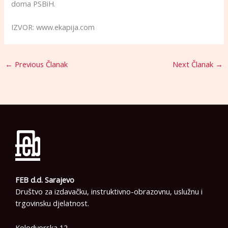
doma PSBiH.
IZVOR: www.ekapija.com
←
Previous Članak
Next Članak
→
FEB d.d. Sarajevo
Društvo za izdavačku, instruktivno-obrazovnu, uslužnu i
trgovinsku djelatnost.
Kolodvorska 12