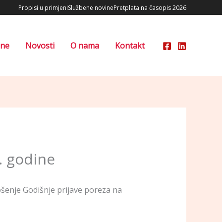
Propisi u primjeni
Službene novine
Pretplata na časopis 2026
ene
Novosti
O nama
Kontakt
. godine
šenje Godišnje prijave poreza na