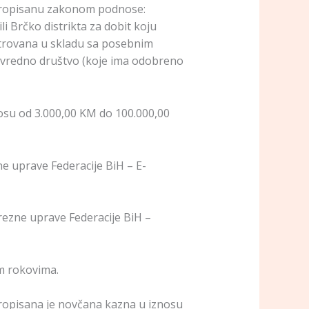
u propisanu zakonom podnose:
li Brčko distrikta za dobit koju
istrovana u skladu sa posebnim
privredno društvo (koje ima odobreno
osu od 3.000,00 KM do 100.000,00
ne uprave Federacije BiH – E-
orezne uprave Federacije BiH –
m rokovima.
ropisana je novčana kazna u iznosu