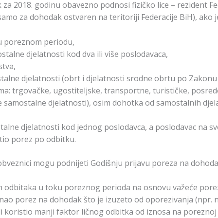
za 2018. godinu obavezno podnosi fizičko lice – rezident F
(samo za dohodak ostvaren na teritoriji Federacije BiH), ako j
a u poreznom periodu,
alne djelatnosti kod dva ili više poslodavaca,
stva,
lne djelatnosti (obrt i djelatnosti srodne obrtu po Zakonu o
: trgovačke, ugostiteljske, transportne, turističke, posredo
uge samostalne djelatnosti), osim dohotka od samostalnih djel
ne djelatnosti kod jednog poslodavca, a poslodavac na sve
tio porez po odbitku.
obveznici mogu podnijeti Godišnju prijavu poreza na dohoda
ih odbitaka u toku poreznog perioda na osnovu važeće porezn
nao porez na dohodak što je izuzeto od oporezivanja (npr.
li koristio manji faktor ličnog odbitka od iznosa na poreznoj k