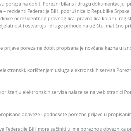
javu poreza na dobit, Porezni bilans i drugu dokumentacij
 – rezidenti Federacije BiH, podružnice iz Republike Srpske i
jedinice nerezidentnog pravnog lica, pravna lica koja su reg
 djelatnost i ostvaruju i druge prihode na tržištu, matično 
prijave poreza na dobit propisana je novčana kazna u izn
 elektronski, korištenjem usluga elektronskih servisa Porez
 korištenju elektronskih servisa nalaze se na web stranici P
propisane obaveze i podnesete porezne prijave u propisani
va Federacije BiH mora sačiniti u ime poreznog obveznika p