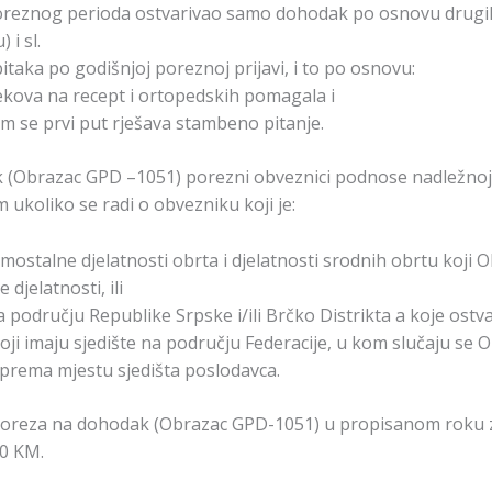
oreznog perioda ostvarivao samo dohodak po osnovu drugih 
i sl.
itaka po godišnjoj poreznoj prijavi, i to po osnovu:
ijekova na recept i ortopedskih pomagala i
m se prvi put rješava stambeno pitanje.
k (Obrazac GPD –1051) porezni obveznici podnose nadležno
m ukoliko se radi o obvezniku koji je:
ostalne djelatnosti obrta i djelatnosti srodnih obrtu koji
djelatnosti, ili
 na području Republike Srpske i/ili Brčko Distrikta a koje o
oji imaju sjedište na području Federacije, u kom slučaju se
 prema mjestu sjedišta poslodavca.
oreza na dohodak (Obrazac GPD-1051) u propisanom roku za 
00 KM.