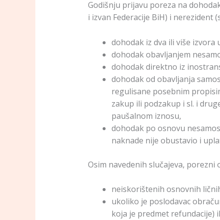
Godišnju prijavu poreza na dohodak 
i izvan Federacije BiH) i nerezident 
dohodak iz dva ili više izvor
dohodak obavljanjem nesamost
dohodak direktno iz inostran
dohodak od obavljanja samosta
regulisane posebnim propisima
zakup ili podzakup i sl. i dr
paušalnom iznosu,
dohodak po osnovu nesamostal
naknade nije obustavio i upla
Osim navedenih slučajeva, porezni 
neiskorištenih osnovnih ličn
ukoliko je poslodavac obraču
koja je predmet refundacije) i