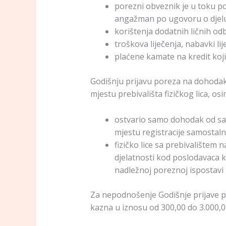
porezni obveznik je u toku p
angažman po ugovoru o djelu) 
korištenja dodatnih ličnih odb
troškova liječenja, nabavki l
plaćene kamate na kredit koji
Godišnju prijavu poreza na dohoda
mjestu prebivališta fizičkog lica, osi
ostvario samo dohodak od sam
mjestu registracije samostalne 
fizičko lice sa prebivalištem
djelatnosti kod poslodavaca k
nadležnoj poreznoj ispostavi
Za nepodnošenje Godišnje prijave p
kazna u iznosu od 300,00 do 3.000,