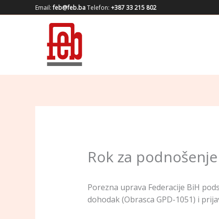
Skip
Email:
feb@feb.ba
Telefon:
+387 33 215 802
to
content
Rok za podnošenje p
Porezna uprava Federacije BiH pods
dohodak (Obrasca GPD-1051) i prijav