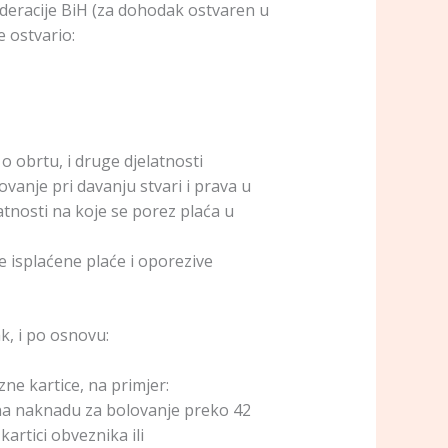
ederacije BiH (za dohodak ostvaren u
e ostvario:
 obrtu, i druge djelatnosti
vanje pri davanju stvari i prava u
atnosti na koje se porez plaća u
 isplaćene plaće i oporezive
k, i po osnovu:
e kartice, na primjer:
 na naknadu za bolovanje preko 42
artici obveznika ili