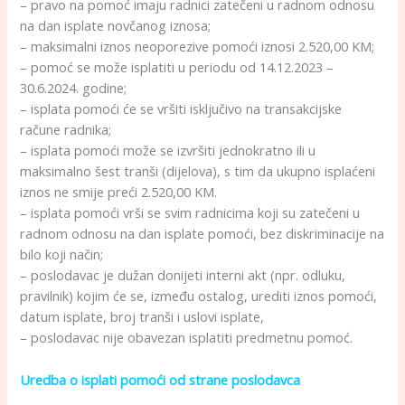
– pravo na pomoć imaju radnici zatečeni u radnom odnosu
na dan isplate novčanog iznosa;
– maksimalni iznos neoporezive pomoći iznosi 2.520,00 KM;
– pomoć se može isplatiti u periodu od 14.12.2023 –
30.6.2024. godine;
– isplata pomoći će se vršiti isključivo na transakcijske
račune radnika;
– isplata pomoći može se izvršiti jednokratno ili u
maksimalno šest tranši (dijelova), s tim da ukupno isplaćeni
iznos ne smije preći 2.520,00 KM.
– isplata pomoći vrši se svim radnicima koji su zatečeni u
radnom odnosu na dan isplate pomoći, bez diskriminacije na
bilo koji način;
– poslodavac je dužan donijeti interni akt (npr. odluku,
pravilnik) kojim će se, između ostalog, urediti iznos pomoći,
datum isplate, broj tranši i uslovi isplate,
– poslodavac nije obavezan isplatiti predmetnu pomoć.
Uredba o isplati pomoći od strane poslodavca