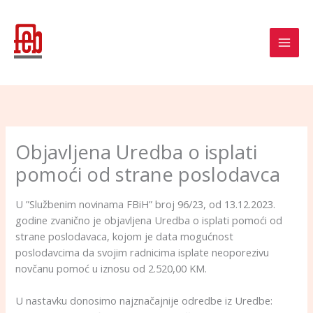
Skip
to
content
Objavljena Uredba o isplati
pomoći od strane poslodavca
U ”Službenim novinama FBiH” broj 96/23, od 13.12.2023.
godine zvanično je objavljena Uredba o isplati pomoći od
strane poslodavaca, kojom je data mogućnost
poslodavcima da svojim radnicima isplate neoporezivu
novčanu pomoć u iznosu od 2.520,00 KM.
U nastavku donosimo najznačajnije odredbe iz Uredbe: