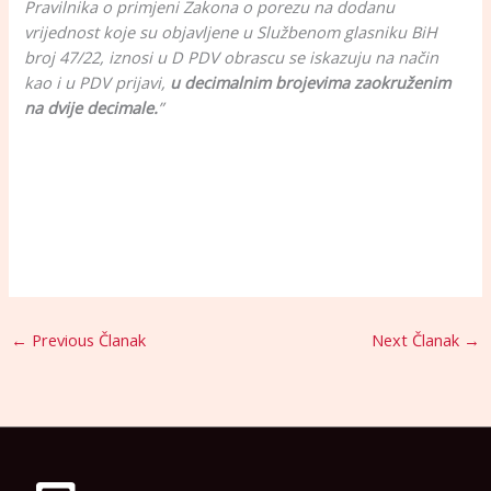
Pravilnika o primjeni Zakona o porezu na dodanu
vrijednost koje su objavljene u Službenom glasniku BiH
broj 47/22, iznosi u D PDV obrascu se iskazuju na način
kao i u PDV prijavi,
u decimalnim brojevima zaokruženim
na dvije decimale.
”
←
Previous Članak
Next Članak
→