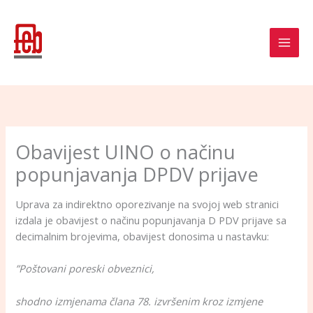
Skip
to
content
Obavijest UINO o načinu
popunjavanja DPDV prijave
Uprava za indirektno oporezivanje na svojoj web stranici
izdala je obavijest o načinu popunjavanja D PDV prijave sa
decimalnim brojevima, obavijest donosima u nastavku:
”Poštovani poreski obveznici,
shodno izmjenama člana 78. izvršenim kroz izmjene