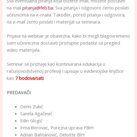
Sva eventualna pitanja koja budete imali, možete postaviti
na mail
pitanja@feb.ba
. Sva pitanja i odgovore ćemo poslati
učesnicima na e-maila. Također, pored pitanja i odgovora,
na e-mail ćemo poslati i materijal sa seminara.
Prijava na webinar je obavezna, kako bi mogli blagovremeno
svim učesnicima dostaviti pristupne podatke za pregled
video materijala.
Seminar se priznaje kao kontinuirana edukacija u
računovodstvenoj profesiji i upisuje u evidencijske knjižice
kao
7 bodova/sati
.
PREDAVAČI:
Denis Zukić
Sanela Agačević
Edin Glogić
Irma Borovac, Porezna uprava FBiH
Adnan Bahtanović, Deloitte BiH