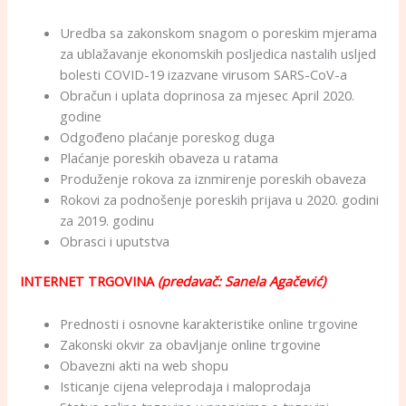
Uredba sa zakonskom snagom o poreskim mjerama
za ublažavanje ekonomskih posljedica nastalih usljed
bolesti COVID-19 izazvane virusom SARS-CoV-a
Obračun i uplata doprinosa za mjesec April 2020.
godine
Odgođeno plaćanje poreskog duga
Plaćanje poreskih obaveza u ratama
Produženje rokova za iznmirenje poreskih obaveza
Rokovi za podnošenje poreskih prijava u 2020. godini
za 2019. godinu
Obrasci i uputstva
INTERNET TRGOVINA
(predavač: Sanela Agačević)
Prednosti i osnovne karakteristike online trgovine
Zakonski okvir za obavljanje online trgovine
Obavezni akti na web shopu
Isticanje cijena veleprodaja i maloprodaja