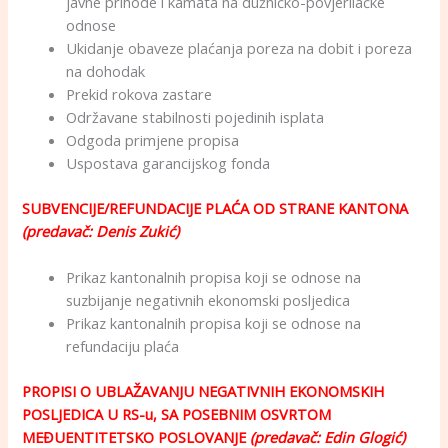
javne prihode i kamata na dužničko-povjerilačke
odnose
Ukidanje obaveze plaćanja poreza na dobit i poreza
na dohodak
Prekid rokova zastare
Održavane stabilnosti pojedinih isplata
Odgoda primjene propisa
Uspostava garancijskog fonda
SUBVENCIJE/REFUNDACIJE PLAĆA OD STRANE KANTONA
(predavač: Denis Zukić)
Prikaz kantonalnih propisa koji se odnose na
suzbijanje negativnih ekonomski posljedica
Prikaz kantonalnih propisa koji se odnose na
refundaciju plaća
PROPISI O UBLAŽAVANJU NEGATIVNIH EKONOMSKIH
POSLJEDICA U RS-u, SA POSEBNIM OSVRTOM
MEĐUENTITETSKO POSLOVANJE
(predavač: Edin Glogić)