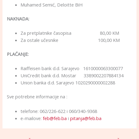
Muhamed Semić, Deloitte BiH
NAKNADA:
Za pretplatnike časopisa 80,00 KM
Za ostale učesnike 100,00 KM
PLAĆANJE:
Raiffeisen bank d.d. Sarajevo 1610000063300077
UniCredit bank d.d. Mostar 3389002207884134
Union banka d.d. Sarajevo 1020290000002288
Sve potrebne informacije na :
telefone: 062/226-622 i 060/340-9368
e-mailove:
feb@feb.ba
i
pitanja@feb.ba