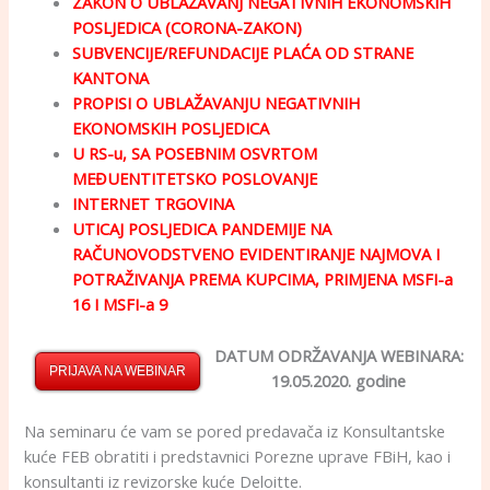
ZAKON O UBLAŽAVANJ NEGATIVNIH EKONOMSKIH
POSLJEDICA (CORONA-ZAKON)
SUBVENCIJE/REFUNDACIJE PLAĆA OD STRANE
KANTONA
PROPISI O UBLAŽAVANJU NEGATIVNIH
EKONOMSKIH POSLJEDICA
U RS-u, SA POSEBNIM OSVRTOM
MEĐUENTITETSKO POSLOVANJE
INTERNET TRGOVINA
UTICAJ POSLJEDICA PANDEMIJE NA
RAČUNOVODSTVENO EVIDENTIRANJE NAJMOVA I
POTRAŽIVANJA PREMA KUPCIMA, PRIMJENA MSFI-a
16 I MSFI-a 9
DATUM ODRŽAVANJA WEBINARA:
PRIJAVA NA WEBINAR
19.05.2020. godine
Na seminaru će vam se pored predavača iz Konsultantske
kuće FEB obratiti i predstavnici Porezne uprave FBiH, kao i
konsu
ltanti iz revizorske kuće Deloitte.