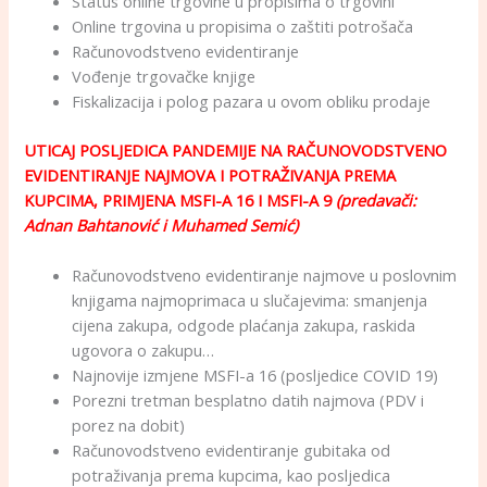
Status online trgovine u propisima o trgovini
Online trgovina u propisima o zaštiti potrošača
Računovodstveno evidentiranje
Vođenje trgovačke knjige
Fiskalizacija i polog pazara u ovom obliku prodaje
UTICAJ POSLJEDICA PANDEMIJE NA RAČUNOVODSTVENO
EVIDENTIRANJE NAJMOVA I POTRAŽIVANJA PREMA
KUPCIMA, PRIMJENA MSFI-A 16 I MSFI-A 9
(predavači:
Adnan Bahtanović i
Muhamed Semić)
Računovodstveno evidentiranje najmove u poslovnim
knjigama najmoprimaca u slučajevima: smanjenja
cijena zakupa, odgode plaćanja zakupa, raskida
ugovora o zakupu…
Najnovije izmjene MSFI-a 16 (posljedice COVID 19)
Porezni tretman besplatno datih najmova (PDV i
porez na dobit)
Računovodstveno evidentiranje gubitaka od
potraživanja prema kupcima, kao posljedica