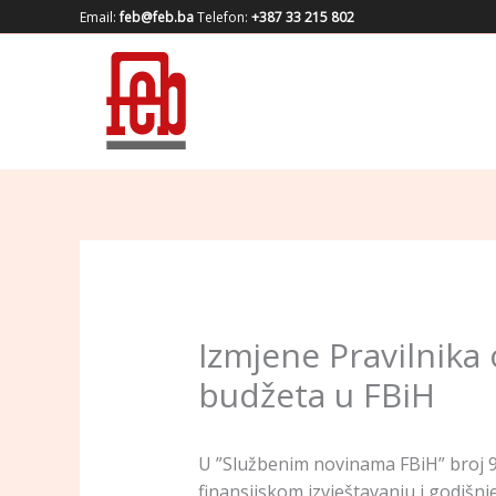
Skip
Email:
feb@feb.ba
Telefon:
+387 33 215 802
to
content
Izmjene Pravilnika
budžeta u FBiH
U ”Službenim novinama FBiH” broj 97
finansijskom izvještavanju i godišn