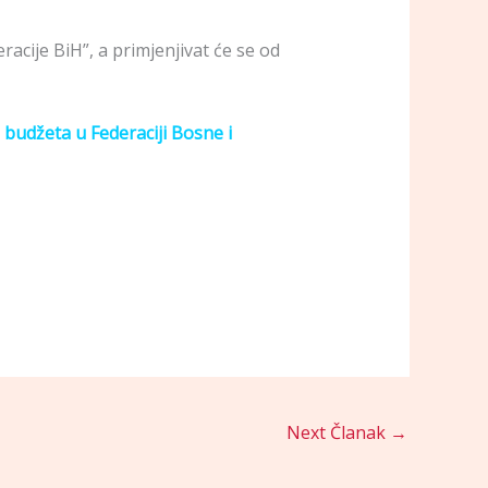
cije BiH”, a primjenjivat će se od
budžeta u Federaciji Bosne i
Next Članak
→