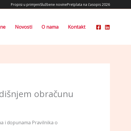
Propisi u primjeni
Službene novine
Pretplata na časopis 2026
ene
Novosti
O nama
Kontakt
godišnjem obračunu
ma i dopunama Pravilnika o