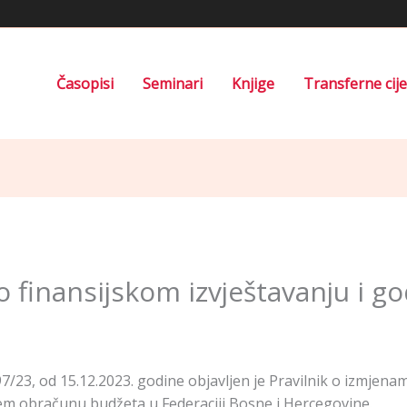
Časopisi
Seminari
Knjige
Transferne cij
 o finansijskom izvještavanju i 
/23, od 15.12.2023. godine objavljen je Pravilnik o izmjena
jem obračunu budžeta u Federaciji Bosne i Hercegovine.