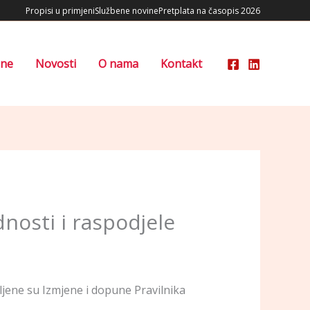
Propisi u primjeni
Službene novine
Pretplata na časopis 2026
ene
Novosti
O nama
Kontakt
nosti i raspodjele
ljene su Izmjene i dopune Pravilnika