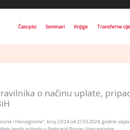
Časopisi
Seminari
Knjige
Transferne cij
avilnika o načinu uplate, pripad
BiH
sne i Hercegovine”, broj 23/24 od 27.03.2024. godine objav
djele javnih prihoda u Federaciji Bosne i Hercegovine.