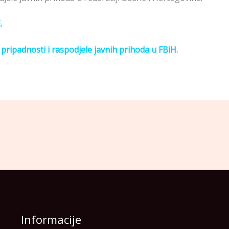
.
 pripadnosti i raspodjele javnih prihoda u FBiH.
Informacije