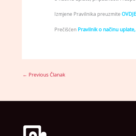
Izmjene Pravilnika preuzmite
OVDJE
Prečišćen
Pravilnik o načinu uplate,
←
Previous Članak