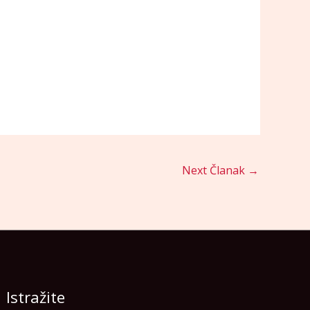
Next Članak
→
Istražite