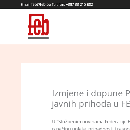
Skip
Email:
feb@feb.ba
Telefon:
+387 33 215 802
to
content
Izmjene i dopune Pr
javnih prihoda u F
U “Službenim novinama Federacije Bo
o načinu uplate, pripadnosti i raspo