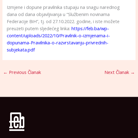
Izmjene i dopune pravilnika stupaju na snagu narednog
dana od dana objavljivanja u “Službenim novinama
Federacije BiH”, tj. od 27.10.2022. godine, i iste možete
preuzeti putem sljedećeg linka:
https://feb.ba/wp-
content/uploads/2022/10/Pravilnik-o-izmjenama-i-
dopunama-Pravilnika-o-razvrstavanju-privrednih-
subjekata.pdf
←
Previous Članak
Next Članak
→