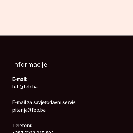
Informacije
E-mail:
feb@feb.ba
E-mail za savjetodavni servis:
pitanja@feb.ba
Telefoni:
+387 (0)33 215 802