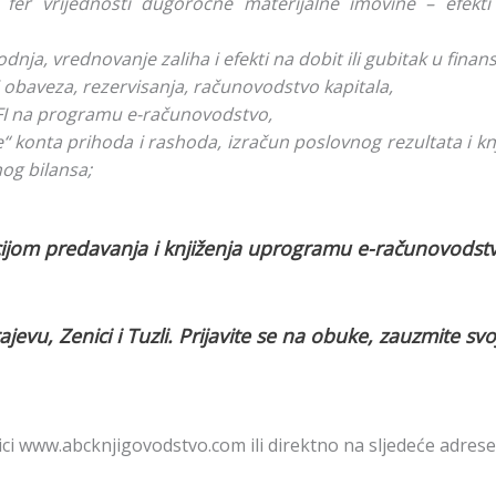
o fer vrijednosti dugoročne materijalne imovine – efekti
nja, vrednovanje zaliha i efekti na dobit ili gubitak u finansi
 obaveza, rezervisanja, računovodstvo kapitala,
FI na programu e-računovodstvo,
e“ konta prihoda i rashoda, izračun poslovnog rezultata i kn
nog bilansa;
cijom predavanja i knjiženja uprogramu e-računovodstv
evu, Zenici i Tuzli. Prijavite se na obuke, zauzmite sv
ici www.abcknjigovodstvo.com ili direktno na sljedeće adrese