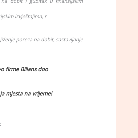
 na dobit i gubitak u finansijskim
jskim izvještajima, r
jiženje poreza na dobit, sastavljanje
o firme Billans doo
oja mjesta na vrijeme!
: