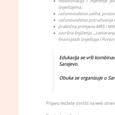
revaloziracija i mjerenje p
izvještajima,
računovodstvo zaliha, proizvod
računovodstvo potraživanja i
praktična primjena MRS i MS
završna knjiženja, „zatvaranj
finansijskih izvještaja i Porez
Edukacija se vrši kombina
Sarajevo.
Obuka se organizuje u Saraj
Prijavu možete izvršiti na web stran