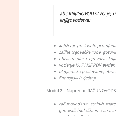
abc KNJIGOVODSTVO je, u st
knjigovodstva:
knjiženje poslovnih promjena
zalihe trgovačke robe, gotovi
obračun plaća, ugovora i knji
vođenje KUF i KIF PDV evidenci
blagajničko poslovanje, obra
finansijski izvještaji,
Modul 2 – Napredno RAČUNOVODSTVO
računovodstvo stalnih mater
goodwill, biološka imovina, i