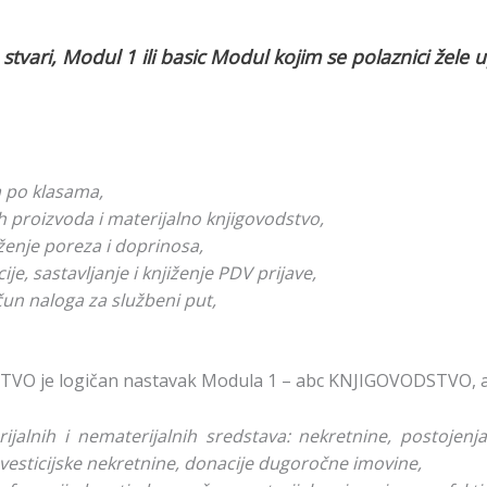
vari, Modul 1 ili basic Modul kojim se polaznici žele u
 po klasama,
h proizvoda i materijalno knjigovodstvo,
ženje poreza i doprinosa,
je, sastavljanje i knjiženje PDV prijave,
čun naloga za službeni put,
 je logičan nastavak Modula 1 – abc KNJIGOVODSTVO, a cj
ijalnih i nematerijalnih sredstava: nekretnine, postojenj
nvesticijske nekretnine, donacije dugoročne imovine,