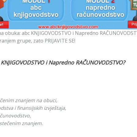
usima obuka: abc KNJIGOVODSTVO i Napredno RAČUNOVODST
ranjem grupe, zato PRIJAVITE SE!
bc KNJIGOVODSTVO i Napredno RAČUNOVODSTVO?
tečenim znanjem na obuci,
tva i finansijskih izvještaja,
ačunovodstvo,
stečenim znanjem.