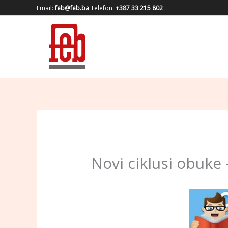
Skip
Email:
feb@feb.ba
Telefon:
+387 33 215 802
to
content
Novi ciklusi obuk