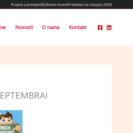
Propisi u primjeni
Službene novine
Pretplata na časopis 2026
ene
Novosti
O nama
Kontakt
 SEPTEMBRA!