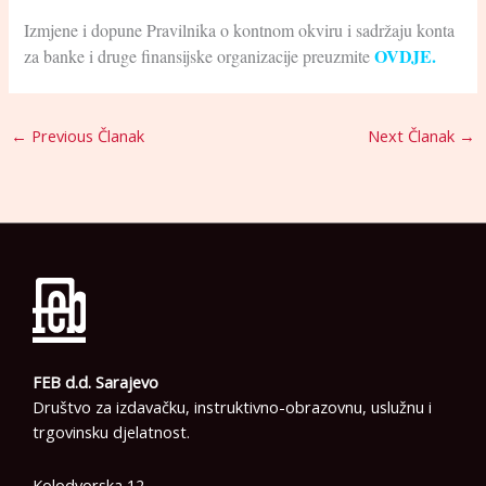
Izmjene i dopune Pravilnika o kontnom okviru i sadržaju konta
OVDJE.
za banke i druge finansijske organizacije preuzmite
←
Previous Članak
Next Članak
→
FEB d.d. Sarajevo
Društvo za izdavačku, instruktivno-obrazovnu, uslužnu i
trgovinsku djelatnost.
Kolodvorska 12