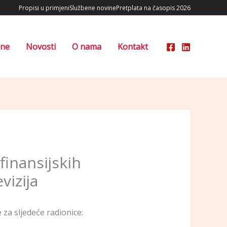
Propisi u primjeni
Službene novine
Pretplata na časopis 2026
ene
Novosti
O nama
Kontakt
finansijskih
vizija
 za sljedeće radionice: