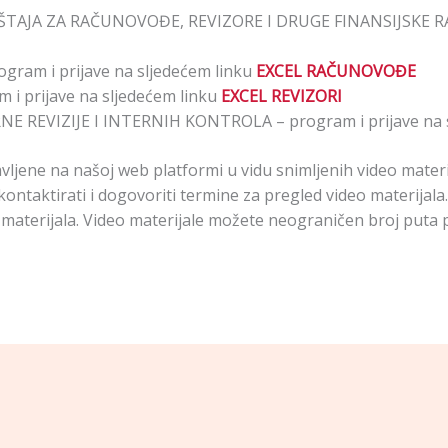
ŠTAJA ZA RAČUNOVOĐE, REVIZORE I DRUGE FINANSIJSKE RAD
ram i prijave na sljedećem linku
EXCEL RAČUNOVOĐE
i prijave na sljedećem linku
EXCEL REVIZORI
 REVIZIJE I INTERNIH KONTROLA – program i prijave na s
jene na našoj web platformi u vidu snimljenih video materij
ntaktirati i dogovoriti termine za pregled video materijala
aterijala. Video materijale možete neograničen broj puta p