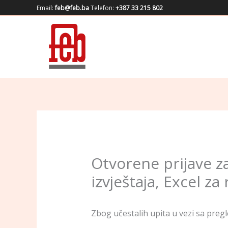
Skip
Email:
feb@feb.ba
Telefon:
+387 33 215 802
to
content
Otvorene prijave za
izvještaja, Excel za
Zbog učestalih upita u vezi sa pregl