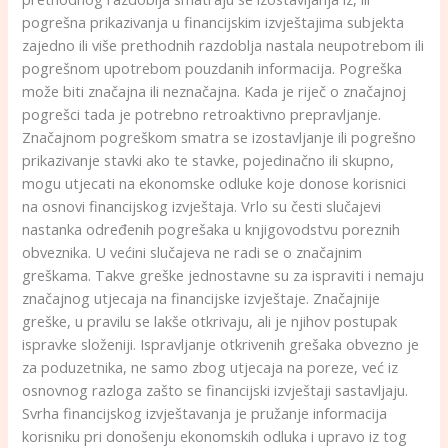
pogrešna prikazivanja u financijskim izvještajima subjekta
zajedno ili više prethodnih razdoblja nastala neupotrebom ili
pogrešnom upotrebom pouzdanih informacija. Pogreška
može biti značajna ili neznačajna. Kada je riječ o značajnoj
pogrešci tada je potrebno retroaktivno prepravljanje.
Značajnom pogreškom smatra se izostavljanje ili pogrešno
prikazivanje stavki ako te stavke, pojedinačno ili skupno,
mogu utjecati na ekonomske odluke koje donose korisnici
na osnovi financijskog izvještaja. Vrlo su česti slučajevi
nastanka određenih pogrešaka u knjigovodstvu poreznih
obveznika. U većini slučajeva ne radi se o značajnim
greškama. Takve greške jednostavne su za ispraviti i nemaju
značajnog utjecaja na financijske izvještaje. Značajnije
greške, u pravilu se lakše otkrivaju, ali je njihov postupak
ispravke složeniji. Ispravljanje otkrivenih grešaka obvezno je
za poduzetnika, ne samo zbog utjecaja na poreze, već iz
osnovnog razloga zašto se financijski izvještaji sastavljaju.
Svrha financijskog izvještavanja je pružanje informacija
korisniku pri donošenju ekonomskih odluka i upravo iz tog