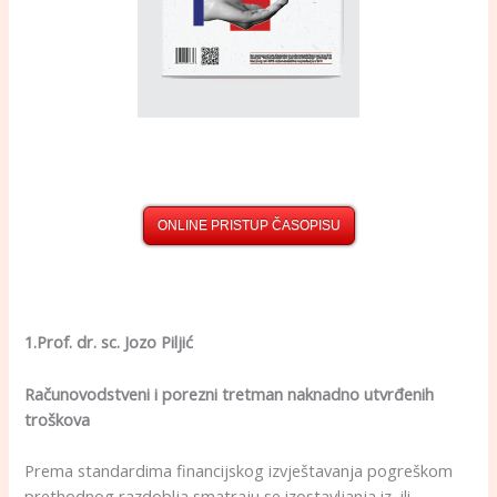
ONLINE PRISTUP ČASOPISU
1.Prof. d
r. sc. Jozo Piljić
Računovodstveni i porezni tretman naknadno utvrđenih
troškova
Prema standardima financijskog izvještavanja pogreškom
prethodnog razdoblja smatraju se izostavljanja iz, ili