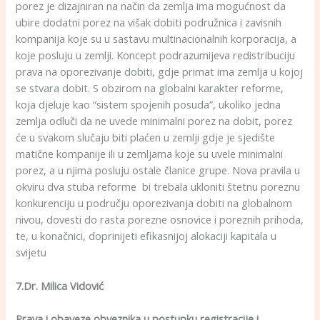
porez je dizajniran na način da zemlja ima mogućnost da
ubire dodatni porez na višak dobiti podružnica i zavisnih
kompanija koje su u sastavu multinacionalnih korporacija, a
koje posluju u zemlji. Koncept podrazumijeva redistribuciju
prava na oporezivanje dobiti, gdje primat ima zemlja u kojoj
se stvara dobit. S obzirom na globalni karakter reforme,
koja djeluje kao “sistem spojenih posuda”, ukoliko jedna
zemlja odluči da ne uvede minimalni porez na dobit, porez
će u svakom slučaju biti plaćen u zemlji gdje je sjedište
matične kompanije ili u zemljama koje su uvele minimalni
porez, a u njima posluju ostale članice grupe. Nova pravila u
okviru dva stuba reforme bi trebala ukloniti štetnu poreznu
konkurenciju u području oporezivanja dobiti na globalnom
nivou, dovesti do rasta porezne osnovice i poreznih prihoda,
te, u konačnici, doprinijeti efikasnijoj alokaciji kapitala u
svijetu
7.Dr. Milica Vidović
Prava i obaveze obveznika u postupku registracije i