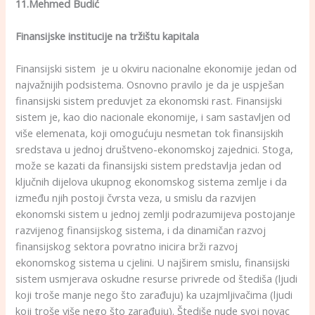
11.Mehmed Budić
Finansijske institucije na tržištu kapitala
Finansijski sistem je u okviru nacionalne ekonomije jedan od
najvažnijih podsistema. Osnovno pravilo je da je uspješan
finansijski sistem preduvjet za ekonomski rast. Finansijski
sistem je, kao dio nacionale ekonomije, i sam sastavljen od
više elemenata, koji omogućuju nesmetan tok finansijskih
sredstava u jednoj društveno-ekonomskoj zajednici. Stoga,
može se kazati da finansijski sistem predstavlja jedan od
ključnih dijelova ukupnog ekonomskog sistema zemlje i da
između njih postoji čvrsta veza, u smislu da razvijen
ekonomski sistem u jednoj zemlji podrazumijeva postojanje
razvijenog finansijskog sistema, i da dinamičan razvoj
finansijskog sektora povratno inicira brži razvoj
ekonomskog sistema u cjelini. U najširem smislu, finansijski
sistem usmjerava oskudne resurse privrede od štediša (ljudi
koji troše manje nego što zarađuju) ka uzajmljivačima (ljudi
koji troše više nego što zarađuju). Štediše nude svoj novac