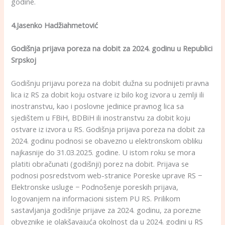
godine.
4.Jasenko Hadžiahmetović
Godišnja prijava poreza na dobit za 2024. godinu u Republici
Srpskoj
Godišnju prijavu poreza na dobit dužna su podnijeti pravna
lica iz RS za dobit koju ostvare iz bilo kog izvora u zemlji ili
inostranstvu, kao i poslovne jedinice pravnog lica sa
sjedištem u FBiH, BDBiH ili inostranstvu za dobit koju
ostvare iz izvora u RS. Godišnja prijava poreza na dobit za
2024. godinu podnosi se obavezno u elektronskom obliku
najkasnije do 31.03.2025. godine. U istom roku se mora
platiti obračunati (godišnji) porez na dobit. Prijava se
podnosi posredstvom web-stranice Poreske uprave RS −
Elektronske usluge − Podnošenje poreskih prijava,
logovanjem na informacioni sistem PU RS. Prilikom
sastavljanja godišnje prijave za 2024. godinu, za porezne
obveznike je olakšavajuća okolnost da u 2024. godini u RS