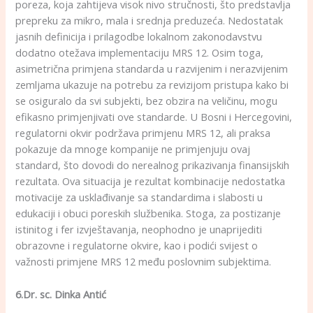
poreza, koja zahtijeva visok nivo stručnosti, što predstavlja
prepreku za mikro, mala i srednja preduzeća. Nedostatak
jasnih definicija i prilagodbe lokalnom zakonodavstvu
dodatno otežava implementaciju MRS 12. Osim toga,
asimetrična primjena standarda u razvijenim i nerazvijenim
zemljama ukazuje na potrebu za revizijom pristupa kako bi
se osiguralo da svi subjekti, bez obzira na veličinu, mogu
efikasno primjenjivati ove standarde. U Bosni i Hercegovini,
regulatorni okvir podržava primjenu MRS 12, ali praksa
pokazuje da mnoge kompanije ne primjenjuju ovaj
standard, što dovodi do nerealnog prikazivanja finansijskih
rezultata. Ova situacija je rezultat kombinacije nedostatka
motivacije za usklađivanje sa standardima i slabosti u
edukaciji i obuci poreskih službenika. Stoga, za postizanje
istinitog i fer izvještavanja, neophodno je unaprijediti
obrazovne i regulatorne okvire, kao i podići svijest o
važnosti primjene MRS 12 među poslovnim subjektima.
6.Dr. sc. Dinka Antić