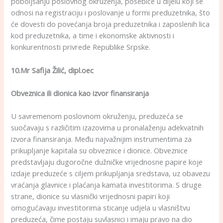
poboljšanju poslovnog okruženja, posebice u dijelu koji se
odnosi na registraciju i poslovanje u formi preduzetnika, što
će dovesti do povećanja broja preduzetnika i zaposlenih lica
kod preduzetnika, a time i ekonomske aktivnosti i
konkurentnosti privrede Republike Srpske.
10.Mr Safija Žilić, dipl.oec
Obveznica ili dionica kao izvor finansiranja
U savremenom poslovnom okruženju, preduzeća se
suočavaju s različitim izazovima u pronalaženju adekvatnih
izvora finansiranja. Među najvažnijim instrumentima za
prikupljanje kapitala su obveznice i dionice. Obveznice
predstavljaju dugoročne dužničke vrijednosne papire koje
izdaje preduzeće s ciljem prikupljanja sredstava, uz obavezu
vraćanja glavnice i plaćanja kamata investitorima. S druge
strane, dionice su vlasnički vrijednosni papiri koji
omogućavaju investitorima sticanje udjela u vlasništvu
preduzeća, čime postaju suvlasnici i imaju pravo na dio