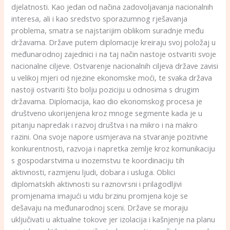
djelatnosti. Kao jedan od načina zadovoljavanja nacionalnih
interesa, ali i kao sredstvo sporazumnog rješavanja
problema, smatra se najstarijim oblikom suradnje među
državama. Države putem diplomacije kreiraju svoj položaj u
međunarodnoj zajednici i na taj način nastoje ostvariti svoje
nacionalne ciljeve. Ostvarenje nacionalnih ciljeva države zavisi
u velikoj mjeri od njezine ekonomske moći, te svaka država
nastoji ostvariti što bolju poziciju u odnosima s drugim
državama. Diplomacija, kao dio ekonomskog procesa je
društveno ukorijenjena kroz mnoge segmente kada je u
pitanju napredak i razvoj društva i na mikro i na makro
razini. Ona svoje napore usmjerava na stvaranje pozitivne
konkurentnosti, razvoja i napretka zemlje kroz komunikaciju
s gospodarstvima u inozemstvu te koordinaciju tih
aktivnosti, razmjenu ljudi, dobara i usluga. Oblici
diplomatskih aktivnosti su raznovrsni i prilagodljivi
promjenama imajući u vidu brzinu promjena koje se
dešavaju na međunarodnoj sceni. Države se moraju
uključivati u aktualne tokove jer izolacija i kašnjenje na planu