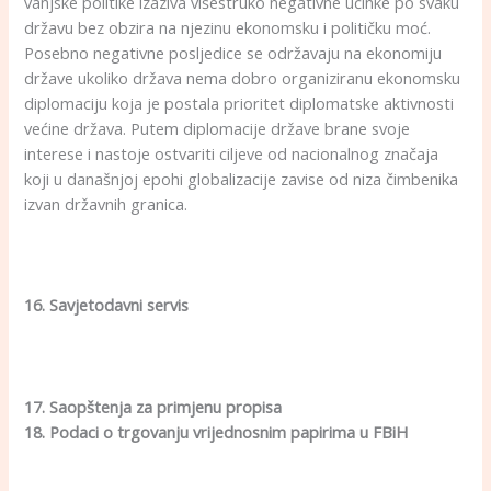
vanjske politike izaziva višestruko negativne učinke po svaku
državu bez obzira na njezinu ekonomsku i političku moć.
Posebno negativne posljedice se održavaju na ekonomiju
države ukoliko država nema dobro organiziranu ekonomsku
diplomaciju koja je postala prioritet diplomatske aktivnosti
većine država. Putem diplomacije države brane svoje
interese i nastoje ostvariti ciljeve od nacionalnog značaja
koji u današnjoj epohi globalizacije zavise od niza čimbenika
izvan državnih granica.
16. Savjetodavni servis
17. Saopštenja za primjenu propisa
18. Podaci o trgovanju vrijednosnim papirima u FBiH