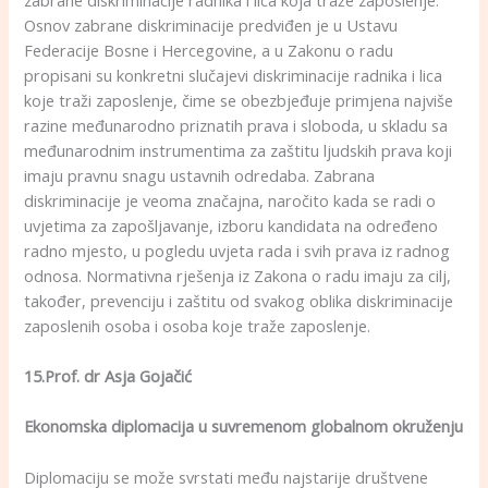
Osnov zabrane diskriminacije predviđen je u Ustavu
Federacije Bosne i Hercegovine, a u Zakonu o radu
propisani su konkretni slučajevi diskriminacije radnika i lica
koje traži zaposlenje, čime se obezbjeđuje primjena najviše
razine međunarodno priznatih prava i sloboda, u skladu sa
međunarodnim instrumentima za zaštitu ljudskih prava koji
imaju pravnu snagu ustavnih odredaba. Zabrana
diskriminacije je veoma značajna, naročito kada se radi o
uvjetima za zapošljavanje, izboru kandidata na određeno
radno mjesto, u pogledu uvjeta rada i svih prava iz radnog
odnosa. Normativna rješenja iz Zakona o radu imaju za cilj,
također, prevenciju i zaštitu od svakog oblika diskriminacije
zaposlenih osoba i osoba koje traže zaposlenje.
15.Prof. dr Asja Gojačić
Ekonomska diplomacija u suvremenom globalnom okruženju
Diplomaciju se može svrstati među najstarije društvene