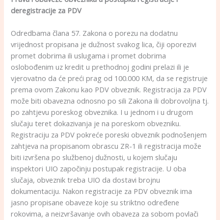
deregistracije za
PDV
Odredbama člana 57. Zakona o porezu na dodatnu
vrijednost propisana je dužnost svakog lica, čiji oporezivi
promet dobrima ili uslugama i promet dobrima
oslobođenim uz kredit u prethodnoj godini prelazi ili je
vjerovatno da će preći prag od 100.000 KM, da se registruje
prema ovom Zakonu kao PDV obveznik. Registracija za PDV
može biti obavezna odnosno po sili Zakona ili dobrovoljna tj.
po zahtjevu poreskog obveznika. I u jednom i u drugom
slučaju teret dokazivanja je na poreskom obvezniku.
Registraciju za PDV pokreće poreski obveznik podnošenjem
zahtjeva na propisanom obrascu ZR-1 ili registracija može
biti izvršena po službenoj dužnosti, u kojem slučaju
inspektori UIO započinju postupak registracije. U oba
slučaja, obveznik treba UIO da dostavi brojnu
dokumentaciju. Nakon registracije za PDV obveznik ima
jasno propisane obaveze koje su striktno određene
rokovima, a neizvršavanje ovih obaveza za sobom povlači