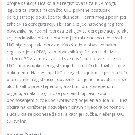
brojne sankcije.Lica koja su registrovana za PDV mogu i
izgubiti taj status nakon što UIO pokrene postupak
deregistracije po službenoj dužnosti ili sami mogu podnijeti
zahtjev za deregistraciju i brisanje iz Jedinstvenog registra
obveznika indirektnih poreza. Zahtjev za deregistraciju je akt
koji podnosilac piše u slobodnoj formi odnosno u ove svrhe
UIO nije propisala obrazac. Kao što ima obaveze nakon
registracije za PDV, tako obveznik koji želi da izađe iz
sistema PDV-a mora izmiriti sve novčane obaveze prema
UIO, i u postupku deregistracije treba UIO dostaviti brojne
dokumente Na rješenja UIO o registraciji, kao i rješenja UIO
o prestanku registracije, obveznik koji je nezadovoljan može
uložiti žalbu prvostepenom, a zatim i drugostepenom
organu, a nakon tog može pokrenuti upravni spor
podnošenjem tužbe kod Upravnog odjeljenja Suda BiH. Bez
obzira na korištenje dozvoljenih pravnih lijekova odnosno u
slučaju da se podnese žalba, a kasnije i tužba, rješenja UIO
su izvršna.
8.Nedim Čustović