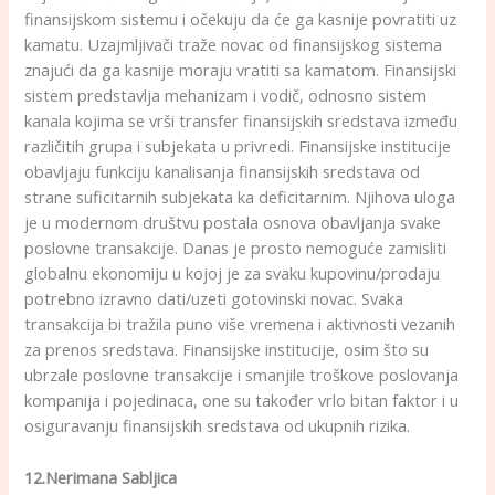
finansijskom sistemu i očekuju da će ga kasnije povratiti uz
kamatu. Uzajmljivači traže novac od finansijskog sistema
znajući da ga kasnije moraju vratiti sa kamatom. Finansijski
sistem predstavlja mehanizam i vodič, odnosno sistem
kanala kojima se vrši transfer finansijskih sredstava između
različitih grupa i subjekata u privredi. Finansijske institucije
obavljaju funkciju kanalisanja finansijskih sredstava od
strane suficitarnih subjekata ka deficitarnim. Njihova uloga
je u modernom društvu postala osnova obavljanja svake
poslovne transakcije. Danas je prosto nemoguće zamisliti
globalnu ekonomiju u kojoj je za svaku kupovinu/prodaju
potrebno izravno dati/uzeti gotovinski novac. Svaka
transakcija bi tražila puno više vremena i aktivnosti vezanih
za prenos sredstava. Finansijske institucije, osim što su
ubrzale poslovne transakcije i smanjile troškove poslovanja
kompanija i pojedinaca, one su također vrlo bitan faktor i u
osiguravanju finansijskih sredstava od ukupnih rizika.
12.Nerimana Sabljica