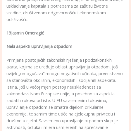
usklađivanje kapitala s potrebama za zaštitu životne
sredine, društvenom odgovornošću i ekonomskom
održivošću.
13Jasmin Omeragić
Neki aspekti upravljanja otpadom
Primjena postojećih zakonskih rješenja i podzakonskih
akata, kojima se uređuje oblast upravljanja otpadom, još
uvijek „omogućava“ mnogo negativnih učinaka, prvenstveno
sa stanovišta okolišnih, ekonomskih i socijalnih aspekata.
Istina, još u većoj mjeri postoji neusklađenost sa
zakonodavstvom Europske unije, a posebno sa aspekta
zadatih rokova od iste. U EU savremenim tokovima,
upravljanje otpadom se smatra dijelom cirkularne
ekonomije, te samim time utiče na cjelokupnu privredu i
društvo u cjelini. Savremeno upravljanje otpadom skup je
aktivnosti, odluka i mjera usmjerenih na sprečavanje