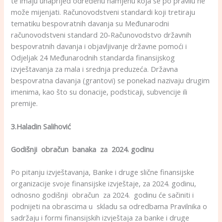
te imaju unaprijed određenu namjenu koja se po pravilu ne
može mijenjati. Računovodstveni standardi koji tretiraju
tematiku bespovratnih davanja su Međunarodni
računovodstveni standard 20-Računovodstvo državnih
bespovratnih davanja i objavljivanje državne pomoći i
Odjeljak 24 Međunarodnih standarda finansijskog
izvještavanja za mala i srednja preduzeća. Državna
bespovratna davanja (grantovi) se ponekad nazivaju drugim
imenima, kao što su donacije, podsticaji, subvencije ili
premije.
3.Haladin Salihović
Godišnji obračun banaka za 2024. godinu
Po pitanju izvještavanja, Banke i druge slične finansijske
organizacije svoje finansijske izvještaje, za 2024. godinu,
odnosno godišnji obračun za 2024. godinu će sačiniti i
podnijeti na obrascima u skladu sa odredbama Pravilnika o
sadržaju i formi finansijskih izvještaja za banke i druge