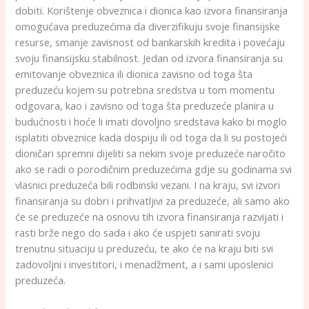
dobiti. Korištenje obveznica i dionica kao izvora finansiranja
omogućava preduzećima da diverzifikuju svoje finansijske
resurse, smanje zavisnost od bankarskih kredita i povećaju
svoju finansijsku stabilnost. Jedan od izvora finansiranja su
emitovanje obveznica ili dionica zavisno od toga šta
preduzeću kojem su potrebna sredstva u tom momentu
odgovara, kao i zavisno od toga šta preduzeće planira u
budućnosti i hoće li imati dovoljno sredstava kako bi moglo
isplatiti obveznice kada dospiju ili od toga da li su postojeći
dioničari spremni dijeliti sa nekim svoje preduzeće naročito
ako se radi o porodičnim preduzećima gdje su godinama svi
vlasnici preduzeća bili rodbinski vezani. I na kraju, svi izvori
finansiranja su dobri i prihvatljivi za preduzeće, ali samo ako
će se preduzeće na osnovu tih izvora finansiranja razvijati i
rasti brže nego do sada i ako će uspjeti sanirati svoju
trenutnu situaciju u preduzeću, te ako će na kraju biti svi
zadovoljni i investitori, i menadžment, a i sami uposlenici
preduzeća.