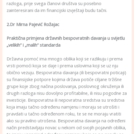
razloga, prije svega članovi društva su posebno
zainteresirani da im financijski izvještaji budu tačni.
2.Dr Mirna Pajević Rožajac
Praktična primjena državnih bespovratnih davanja u svijetlu
„velikih“ i „malih“ standarda
Državna pomoć ima mnogo oblika koji se razlikuju i prema
vrsti pomoći koja se daje i prema uslovima koji se uz nju
obično vezuju. Bespovratna davanja (ili bespovratni poticaji)
su finansijske potpore kojima država potiče ciljane tržišne
grupe koje zbog načina poslovanja, poslovnog okruženja ili
drugih razloga nisu dovoljno profitabilne, ili nisu pogodne za
investicije. Bespovratna ili nepovratna sredstva su sredstva
koja imaju tačno određenu namjenu i moraju se utrošiti i
pravdati u tačno određenom roku, te se ne moraju vratiti
ako su pravilno utrošena. Bespovratna davanja na određeni
način predstavljaju novac u nekom od svojih pojavnih oblika,