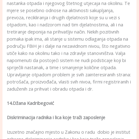
nastanka otpada i njegovog štetnog utjecaja na okolinu. Te
mjere se posebno odnose na aktivnosti sakupljanja,
prevoza, recikliranja i drugih djelatnosti koje su u vezi s
otpadom, kao i nadzorom nad tim djelatnostima, ali i na
tretiranje deponija na prihvatljiv način. Nekih pozitivnih
pomaka ipak ima, ali stanje u sistemu odlaganja otpada na
području FBiH je i dalje na nezavidnom nivou, što negativno
utiče kako na okolinu tako i na zdravlje stanovništva. Valja
napomenuti da postojeći sistem ne nudi podsticaje koji bi
spriječili nastanak, a time i smanjenje količine otpada.
Upravljanje otpadom problem je svih zainteresiranih strana:
potrošača, proizvođača, vlasti svih nivoa, firmi registriranih i
zaduženih za prihvat i obradu otpada i dr.
14.Džana Kadribegović
Diskriminacija radnika i lica koje traži zaposlenje
Izuzetno značajno mjesto u Zakonu o radu dobio je institut
zabrane diskriminacije radnika i lica koja traže zaposlenje.