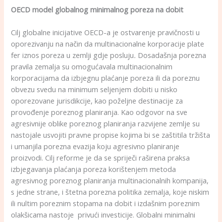
OECD model globalnog minimalnog poreza na dobit
Cilj globalne inicijative OECD-a je ostvarenje pravičnosti u
oporezivanju na način da multinacionalne korporacije plate
fer iznos poreza u zemlji gdje posluju
.
Dosadašnja porezna
pravila zemalja su omogućavala multinacionalnim
korporacijama da izbjegnu plaćanje poreza ili da poreznu
obvezu svedu na minimum seljenjem dobiti u nisko
oporezovane jurisdikcije, kao poželjne destinacije za
provođenje poreznog planiranja. Kao odgovor na sve
agresivnije oblike poreznog planiranja razvijene zemlje su
nastojale usvojiti pravne propise kojima bi se zaštitila tržišta
i umanjila porezna evazija koju agresivno planiranje
proizvodi. Cilj reforme je da se spriječi raširena praksa
izbjegavanja plaćanja poreza korištenjem metoda
agresivnog poreznog planiranja multinacionalnih kompanija,
s jedne strane, i štetna porezna politika zemalja, koje niskim
ili nultim poreznim stopama na dobit i izdašnim poreznim
olakšicama nastoje privući investicije. Globalni minimalni