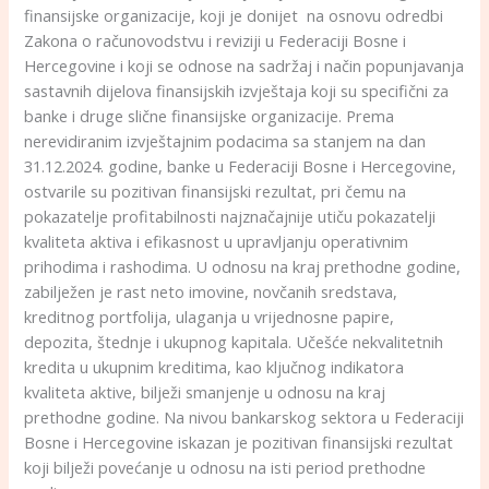
finansijske organizacije, koji je donijet na osnovu odredbi
Zakona o računovodstvu i reviziji u Federaciji Bosne i
Hercegovine i koji se odnose na sadržaj i način popunjavanja
sastavnih dijelova finansijskih izvještaja koji su specifični za
banke i druge slične finansijske organizacije. Prema
nerevidiranim izvještajnim podacima sa stanjem na dan
31.12.2024. godine, banke u Federaciji Bosne i Hercegovine,
ostvarile su pozitivan finansijski rezultat, pri čemu na
pokazatelje profitabilnosti najznačajnije utiču pokazatelji
kvaliteta aktiva i efikasnost u upravljanju operativnim
prihodima i rashodima. U odnosu na kraj prethodne godine,
zabilježen je rast neto imovine, novčanih sredstava,
kreditnog portfolija, ulaganja u vrijednosne papire,
depozita, štednje i ukupnog kapitala. Učešće nekvalitetnih
kredita u ukupnim kreditima, kao ključnog indikatora
kvaliteta aktive, bilježi smanjenje u odnosu na kraj
prethodne godine. Na nivou bankarskog sektora u Federaciji
Bosne i Hercegovine iskazan je pozitivan finansijski rezultat
koji bilježi povećanje u odnosu na isti period prethodne