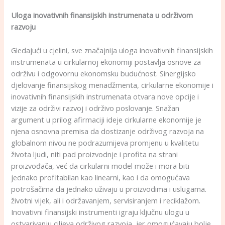
Uloga inovativnih finansijskih instrumenata u održivom
razvoju
Gledajući u cjelini, sve značajnija uloga inovativnih finansijskih
instrumenata u cirkularnoj ekonomiji postavlja osnove za
održivu i odgovornu ekonomsku budućnost. Sinergijsko
djelovanje finansijskog menadžmenta, cirkularne ekonomije i
inovativnih finansijskih instrumenata otvara nove opcije i
vizije za održivi razvoj i održivo poslovanje. Snažan
argument u prilog afirmaciji ideje cirkularne ekonomije je
njena osnovna premisa da dostizanje održivog razvoja na
globalnom nivou ne podrazumijeva promjenu u kvalitetu
života ljudi, niti pad proizvodnje i profita na strani
proizvođača, već da cirkularni model može i mora biti
jednako profitabilan kao linearni, kao i da omogućava
potrošačima da jednako uživaju u proizvodima i uslugama.
životni vijek, ali i održavanjem, servisiranjem i reciklažom.
Inovativni finansijski instrumenti igraju ključnu ulogu u
ostvarivanju ciljeva održivog razvoja, jer omogućavaju bolje