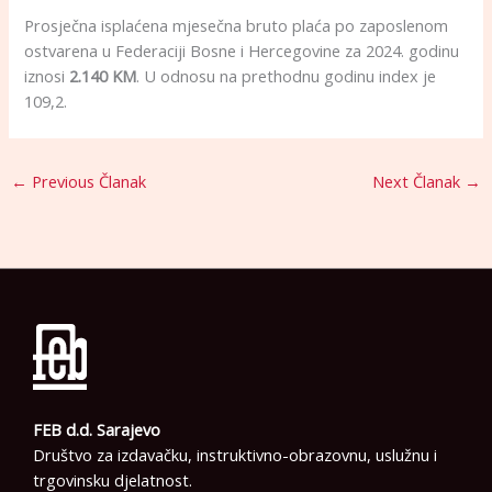
Prosječna isplaćena mjesečna bruto plaća po zaposlenom
ostvarena u Federaciji Bosne i Hercegovine za 2024. godinu
iznosi
2.140 KM
. U odnosu na prethodnu godinu index je
109,2.
←
Previous Članak
Next Članak
→
FEB d.d. Sarajevo
Društvo za izdavačku, instruktivno-obrazovnu, uslužnu i
trgovinsku djelatnost.