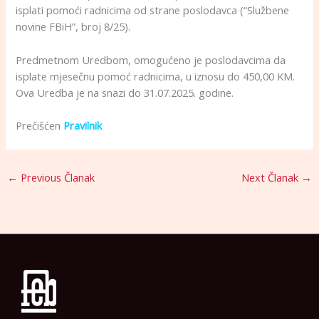
isplati pomoći radnicima od strane poslodavca (“Službene
novine FBiH”, broj 8/25).
Predmetnom Uredbom, omogućeno je poslodavcima da
isplate mjesečnu pomoć radnicima, u iznosu do 450,00 KM.
Ova Uredba je na snazi do 31.07.2025. godine.
Prečišćen
Pravilnik
←
Previous Članak
Next Članak
→