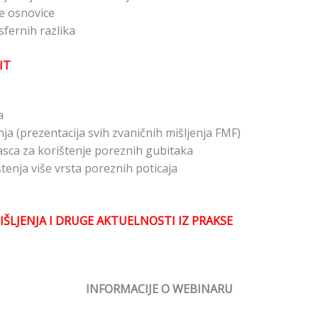
e osnovice
fernih razlika
IT
a
ja (prezentacija svih zvaničnih mišljenja FMF)
sca za korištenje poreznih gubitaka
enja više vrsta poreznih poticaja
ŠLJENJA I DRUGE AKTUELNOSTI IZ PRAKSE
INFORMACIJE O WEBINARU