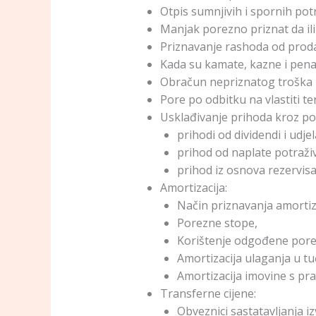
Otpis sumnjivih i spornih po
Manjak porezno priznat da ili
Priznavanje rashoda od proda
Kada su kamate, kazne i pena
Obračun nepriznatog troška p
Pore po odbitku na vlastiti ter
Usklađivanje prihoda kroz por
prihodi od dividendi i udjel
prihod od naplate potraži
prihod iz osnova rezervisa
Amortizacija:
Način priznavanja amortiza
Porezne stope,
Korištenje odgođene por
Amortizacija ulaganja u tu
Amortizacija imovine s pr
Transferne cijene:
Obveznici sastatavljanja i