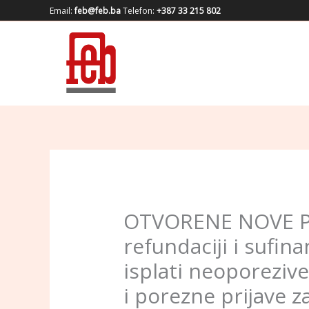
Skip
Email:
feb@feb.ba
Telefon:
+387 33 215 802
to
content
OTVORENE NOVE PR
refundaciji i sufi
isplati neoporeziv
i porezne prijave z