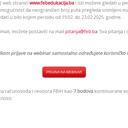
J web stranici
www.febedukacija.ba
i isti možete gledati u pe
 mogućnost da neograničen broj puta pregleda snimljeni mat
ti u bilo kojem periodu od 19.02. do 23.02.2025. godine.
imali, možete postaviti na mail
pitanja@feb.ba
. Sva pitanja 
ilikom prijave na webinar samostalno određujete korisničko i
PRIJAVA NA WEBINAR
za računovođa i revizora FBiH kao
7 bodova
kontinuirane ed
nosti.