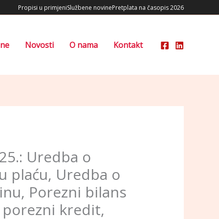
Propisi u primjeni
Službene novine
Pretplata na časopis 2026
ene
Novosti
O nama
Kontakt
5.: Uredba o
nu plaću, Uredba o
inu, Porezni bilans
 porezni kredit,