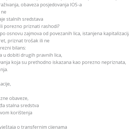
traživanja, obaveza posjedovanja IOS-a
 ne
je stalnih sredstava
li porezno priznati rashodi?
o osnovu zajmova od povezanih lica, istanjena kapitalizacij
et, priznat trošak ili ne
ezni bilans:
a u dobiti drugih pravnih lica,
vanja koja su prethodno iskazana kao porezno nepriznata,
nja.
cije,
ezne obaveze,
đa stalna sredstva
avom korištenja
zvještaja o transfernim cijenama