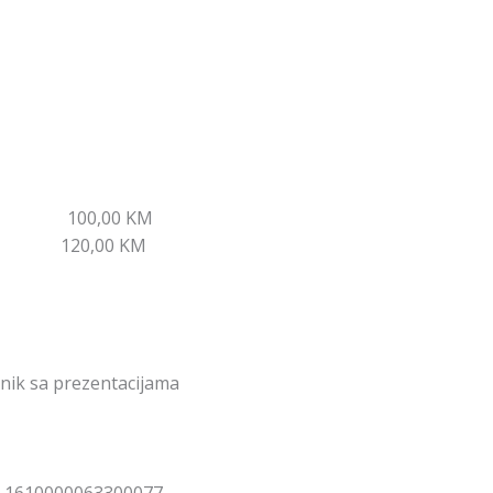
pisa 100,00 KM
e 120,00 KM
čnik sa prezentacijama
vo 1610000063300077