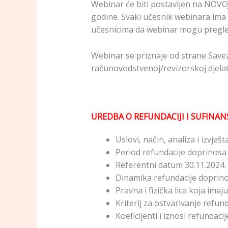
Webinar će biti postavljen na NOVO
godine. Svaki učesnik webinara ima
učesnicima da webinar mogu pregleda
Webinar se priznaje od strane Save
računovodstvenoj/revizorskoj djelat
UREDBA O REFUNDACIJI I SUFINA
Uslovi, način, analiza i izvješ
Period refundacije doprinosa
Referentni datum 30.11.2024.
Dinamika refundacije doprin
Pravna i fizička lica koja ima
Kriterij za ostvarivanje refund
Koeficijenti i iznosi refundac