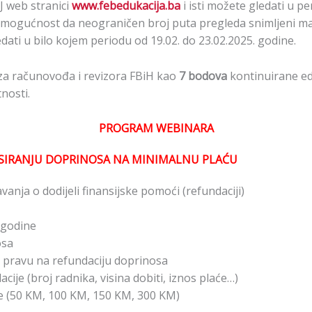
J web stranici
www.febedukacija.ba
i isti možete gledati u pe
 mogućnost da neograničen broj puta pregleda snimljeni mat
ti u bilo kojem periodu od 19.02. do 23.02.2025. godine.
za računovođa i revizora FBiH kao
7 bodova
kontinuirane ed
nosti.
PROGRAM WEBINARA
NSIRANJU DOPRINOSA NA MINIMALNU PLAĆU
tavanja o dodijeli finansijske pomoći (refundaciji)
 godine
osa
ju pravu na refundaciju doprinosa
acije (broj radnika, visina dobiti, iznos plaće…)
ije (50 KM, 100 KM, 150 KM, 300 KM)