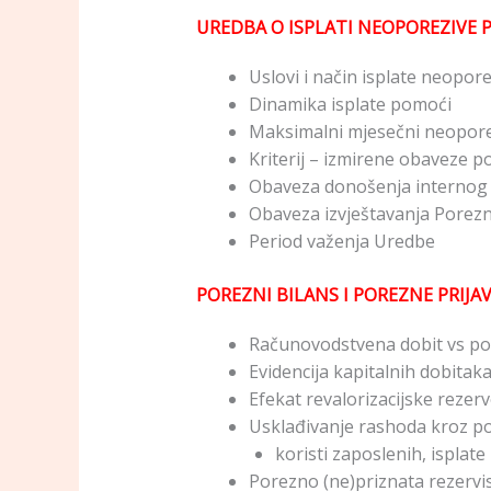
UREDBA O ISPLATI NEOPOREZIVE 
Uslovi i način isplate neopor
Dinamika isplate pomoći
Maksimalni mjesečni neopore
Kriterij – izmirene obaveze p
Obaveza donošenja internog
Obaveza izvještavanja Porez
Period važenja Uredbe
POREZNI BILANS I POREZNE PRIJAV
Računovodstvena dobit vs po
Evidencija kapitalnih dobitaka
Efekat revalorizacijske rezer
Usklađivanje rashoda kroz por
koristi zaposlenih, isplat
Porezno (ne)priznata rezervis