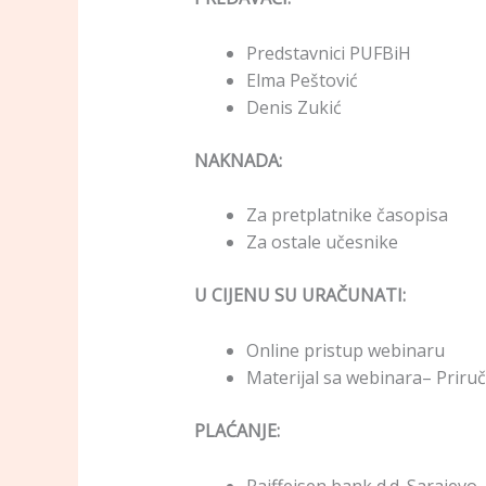
Predstavnici PUFBiH
Elma Peštović
Denis Zukić
NAKNADA:
Za pretplatnike časo
Za ostale učesnik
U CIJENU SU URAČUNATI:
Online pristup webinaru
Materijal sa webinara– Priru
PLAĆANJE:
Raiffeisen bank d.d. Saraje