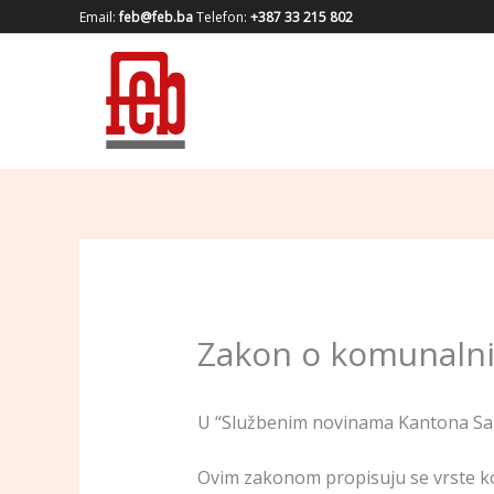
Skip
Email:
feb@feb.ba
Telefon:
+387 33 215 802
to
content
Zakon o komunalni
U “Službenim novinama Kantona Sara
Ovim zakonom propisuju se vrste ko