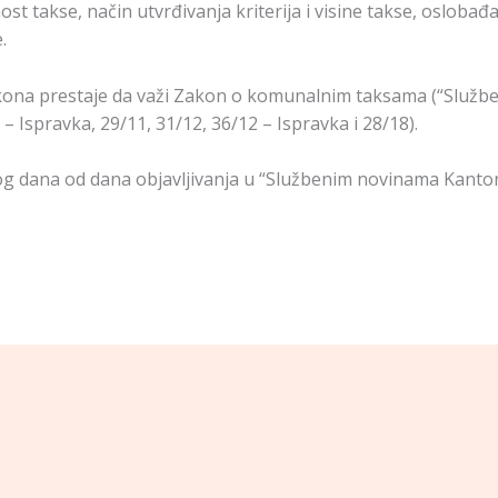
t takse, način utvrđivanja kriterija i visine takse, oslobađa
.
na prestaje da važi Zakon o komunalnim taksama (“Služben
 – Ispravka, 29/11, 31/12, 36/12 – Ispravka i 28/18).
g dana od dana objavljivanja u “Službenim novinama Kanton