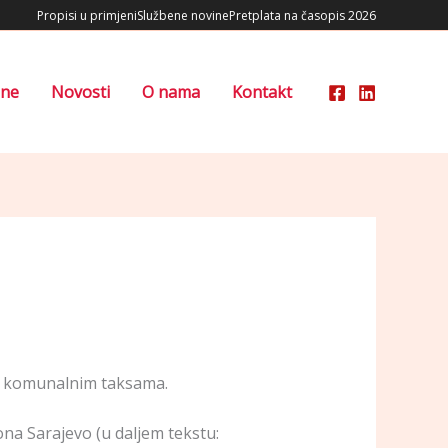
Propisi u primjeni
Službene novine
Pretplata na časopis 2026
ene
Novosti
O nama
Kontakt
 o komunalnim taksama.
na Sarajevo (u daljem tekstu: