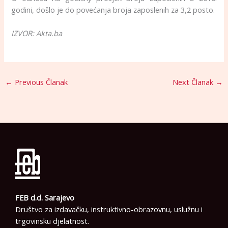
godini, došlo je do povećanja broja zaposlenih za 3,2 posto.
IZVOR: Akta.ba
←
Previous Članak
Next Članak
→
FEB d.d. Sarajevo
Društvo za izdavačku, instruktivno-obrazovnu, uslužnu i
trgovinsku djelatnost.