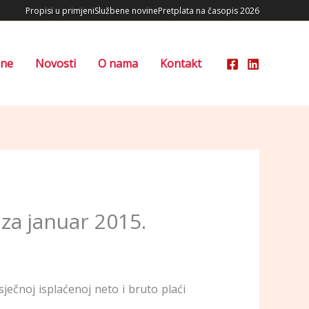
Propisi u primjeni
Službene novine
Pretplata na časopis 2026
ene
Novosti
O nama
Kontakt
 za januar 2015.
ječnoj isplaćenoj neto i bruto plaći