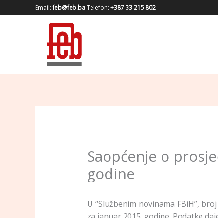
Skip
Email:
feb@feb.ba
Telefon:
+387 33 215 802
to
content
Saopćenje o prosječ
godine
U “Službenim novinama FBiH”, broj 2
za januar 2015. godine. Podatke da