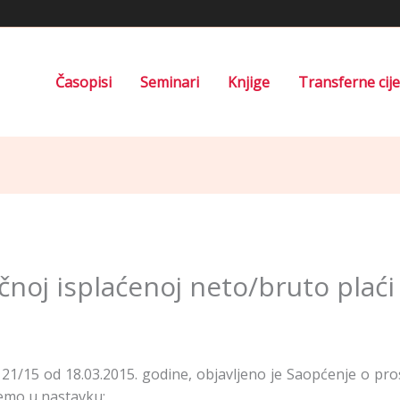
Časopisi
Seminari
Knjige
Transferne cij
noj isplaćenoj neto/bruto plaći
1/15 od 18.03.2015. godine, objavljeno je Saopćenje o pros
jemo u nastavku: