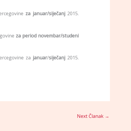
Hercegovine
za januar/siječanj
2015.
egovine
za period novembar/studeni
ercegovine za
januar
/
siječanj
2015.
Next Članak
→