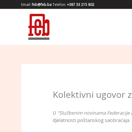
Skip
Email:
feb@feb.ba
Telefon:
+387 33 215 802
to
content
Kolektivni ugovor 
U
“Službenim novinama Federacije 
djelatnosti poštanskog saobraćaja.