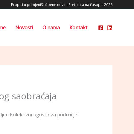
Propisi u primjeni
Službene novine
Pretplata na časopis 2026
ene
Novosti
O nama
Kontakt
kog saobraćaja
ljen Kolektivni ugovor za područje