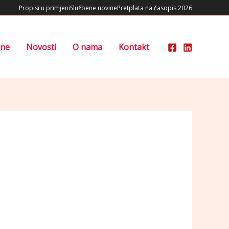
Propisi u primjeni
Službene novine
Pretplata na časopis 2026
ene
Novosti
O nama
Kontakt