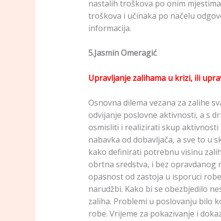
nastalih troškova po onim mjestima k
troškova i učinaka po načelu odgovo
informacija.
5.Jasmin Omeragić
Upravljanje zalihama u krizi, ili upr
Osnovna dilema vezana za zalihe sv
odvijanje poslovne aktivnosti, a s d
osmisliti i realizirati skup aktivno
nabavka od dobavljača, a sve to u sk
kako definirati potrebnu visinu zali
obrtna sredstva, i bez opravdanog ra
opasnost od zastoja u isporuci rob
narudžbi. Kako bi se obezbjedilo ne
zaliha. Problemi u poslovanju bilo k
robe. Vrijeme za pokazivanje i doka