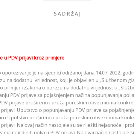
S A D R Ž A J
e u PDV prijavi kroz primjere
oporezivanje je na sjednici održanoj dana 14.07. 2022. godi
zu na dodatnu vrijednost, koji je objavljen u „Službenom gla
k o primjeni Zakona o porezu na dodatnu vrijednost u „Služb
anju PDV prijave sa pojašnjenjem načina popunjavanja polja 
DV prijave prošireno i pruža poreskim obveznicima konkret
 prijavi. Uputstvo o popunjavanju PDV prijave sa pojašnjen
taro Uputstvo prošireno i pruža poreskim obveznicima konkr
rijavi. Na ovaj način nastojale su se riješiti nejasnoće i pro
nja pojedinih polja u PDV prijavi. Na ovaj način nastojale su