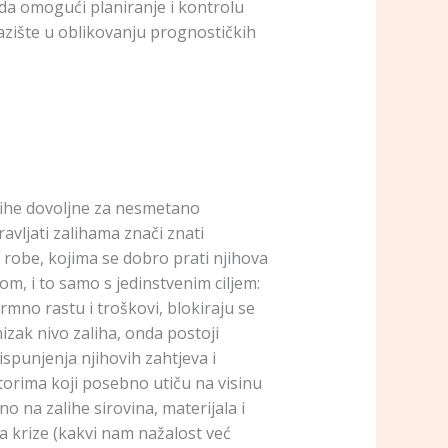
 da omogući planiranje i kontrolu
azište u oblikovanju prognostičkih
lihe dovoljne za nesmetano
avljati zalihama znači znati
e robe, kojima se dobro prati njihova
om, i to samo s jedinstvenim ciljem:
rmno rastu i troškovi, blokiraju se
izak nivo zaliha, onda postoji
punjenja njihovih zahtjeva i
torima koji posebno utiču na visinu
o na zalihe sirovina, materijala i
a krize (kakvi nam nažalost već