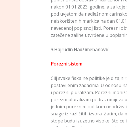
nakon 01.01.2023. godine, a za koje 
pod uvjetom da nadležnom carinskom
neiskorištenih markica na dan 01.01.
navedenoj popisnoj listi. Porezni o
zatečene zalihe utvrđene u popisni
3.Hajrudin Hadžimehanović
Porezni sistem
Cilj svake fiskalne politike je dizaj
postavljenim zadacima. U odnosu na 
i porezni pluralizam. Porezni moniz
porezni pluralizam podrazumijeva pos
jednim poreznim oblikom neodrživ 
snage iz različitih izvora. Zatim, da 
stope budu izuzetno visoke, što će i