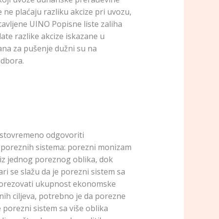
ne plaćaju razliku akcize pri uvozu,
avljene UINO Popisne liste zaliha
late razlike akcize iskazane u
ana za pušenje dužni su na
odbora.
i istovremeno odgovoriti
te poreznih sistema: porezni monizam
 iz jednog poreznog oblika, dok
ri se slažu da je porezni sistem sa
oporezovati ukupnost ekonomske
alnih ciljeva, potrebno je da porezne
 porezni sistem sa više oblika