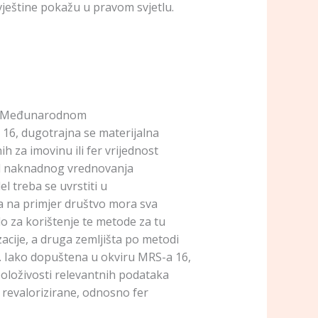
 vještine pokažu u pravom svjetlu.
ema Međunarodnom
16, dugotrajna se materijalna
h za imovinu ili fer vrijednost
el naknadnog vrednovanja
l treba se uvrstiti u
da na primjer društvo mora sva
lo za korištenje te metode za tu
acije, a druga zemljišta po metodi
e. Iako dopuštena u okviru MRS-a 16,
položivosti relevantnih podataka
e revalorizirane, odnosno fer