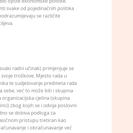
a dio opšte ekonomske politike.
nti svake od pojedinačnih politika
podrazumijevaju se različite
ljeva.
svaki radni učinak) primjenjuje se
e svoje troškove. Mjesto rada u
dnika te sudjelovanje predmeta rada
 sebe, već to može biti i skupina
a organizacijska cjelina (skupina
inci) zbog kojih se i odvija poslovni
edno se dobiva podloga za
lasičnom pristupu tretiran kao
ačunavanje i obračunavanje već