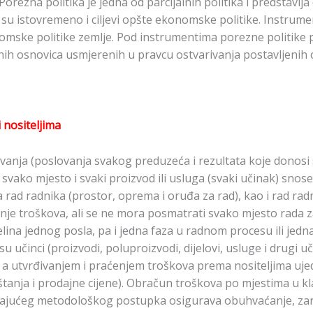
Porezna politika je jedna od parcijalnih politika i predstavlj
 su istovremeno i ciljevi opšte ekonomske politike. Instrume
nomske politike zemlje. Pod instrumentima porezne politike 
ih osnovica usmjerenih u pravcu ostvarivanja postavljenih ci
nositeljima
ovanja (poslovanja svakog preduzeća i rezultata koje donosi 
a svako mjesto i svaki proizvod ili usluga (svaki učinak) snos
a rad radnika (prostor, oprema i oruđa za rad), kao i rad ra
e troškova, ali se ne mora posmatrati svako mjesto rada za
elina jednog posla, pa i jedna faza u radnom procesu ili jedn
u učinci (proizvodi, poluproizvodi, dijelovi, usluge i drugi uč
, a utvrđivanjem i praćenjem troškova prema nositeljima uj
oštanja i prodajne cijene). Obračun troškova po mjestima u k
ajućeg metodološkog postupka osigurava obuhvaćanje, zar