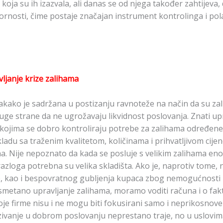
oja su ih izazvala, ali danas se od njega također zahtijeva,
rnosti, čime postaje značajan instrument kontrolinga i pol
avljanje krize zalihama
akako je sadržana u postizanju ravnoteže na način da su za
ruge strane da ne ugrožavaju likvidnost poslovanja. Znati upr
sti kojima se dobro kontroliraju potrebe za zalihama određen
ladu sa traženim kvalitetom, količinama i prihvatljivom cijen
ha. Nije nepoznato da kada se posluje s velikim zalihama eno
zloga potrebna su velika skladišta. Ako je, naprotiv tome, n
e, kao i bespovratnog gubljenja kupaca zbog nemogućnosti is
smetano upravljanje zalihama, moramo voditi računa i o fak
oje firme nisu i ne mogu biti fokusirani samo i neprikosnoven
zivanje u dobrom poslovanju neprestano traje, no u uslovim