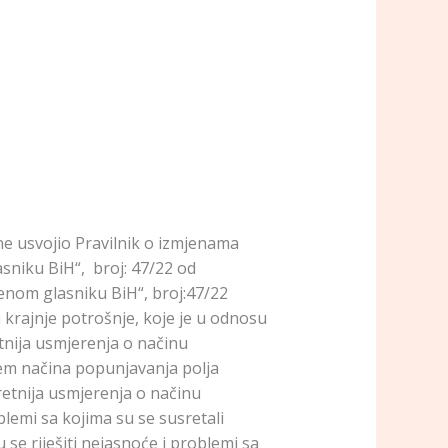
ne usvojio Pravilnik o izmjenama
sniku BiH“, broj: 47/22 od
enom glasniku BiH“, broj:47/22
krajnje potrošnje, koje je u odnosu
nija usmjerenja o načinu
jem načina popunjavanja polja
etnija usmjerenja o načinu
blemi sa kojima su se susretali
 se riješiti nejasnoće i problemi sa