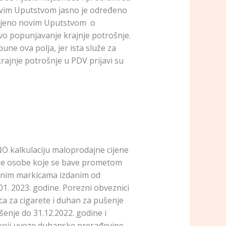
Novim Uputstvom jasno je određeno
ašnjeno novim Uputstvom o
vo popunjavanje krajnje potrošnje.
e ova polja, jer ista služe za
krajnje potrošnje u PDV prijavi su
NO kalkulaciju maloprodajne cijene
uge osobe koje se bave prometom
ciznim markicama izdanim od
01. 2023. godine. Porezni obveznici
ca za cigarete i duhan za pušenje
šenje do 31.12.2022. godine i
 koji uvoze duhanske prerađevine