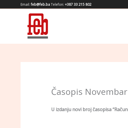
Skip
Email:
feb@feb.ba
Telefon:
+387 33 215 802
to
content
Časopis Novembar
U izdanju novi broj časopisa “Račun