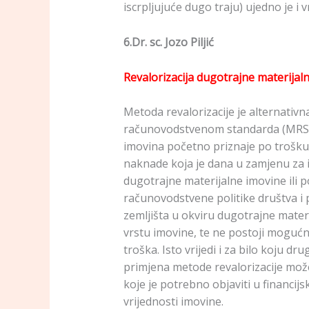
iscrpljujuće dugo traju) ujedno je i
6.Dr. sc. Jozo Piljić
Revalorizacija dugotrajne materijal
Metoda revalorizacije je alternat
računovodstvenom standarda (MRS) 1
imovina početno priznaje po trošku k
naknade koja je dana u zamjenu za
dugotrajne materijalne imovine ili p
računovodstvene politike društva i 
zemljišta u okviru dugotrajne materi
vrstu imovine, te ne postoji mogućno
troška. Isto vrijedi i za bilo koju 
primjena metode revalorizacije može 
koje je potrebno objaviti u financij
vrijednosti imovine.