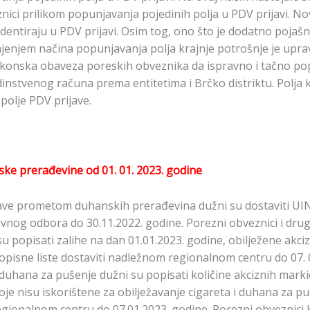
znici prilikom popunjavanja pojedinih polja u PDV prijavi. 
identiraju u PDV prijavi. Osim tog, ono što je dodatno poj
jenjem načina popunjavanja polja krajnje potrošnje je upra
onska obaveza poreskih obveznika da ispravno i tačno popun
dinstvenog računa prema entitetima i Brčko distriktu. Polja 
polje PDV prijave.
ke prerađevine od 01. 01. 2023. godine
 bave prometom duhanskih prerađevina dužni su dostaviti UI
vnog odbora do 30.11.2022. godine. Porezni obveznici i dr
su popisati zalihe na dan 01.01.2023. godine, obilježene ak
popisne liste dostaviti nadležnom regionalnom centru do 07. 
 duhana za pušenje dužni su popisati količine akciznih marki
oje nisu iskorištene za obilježavanje cigareta i duhana za pu
regionalnom centru do 07.01.2023. godine. Porezni obveznici