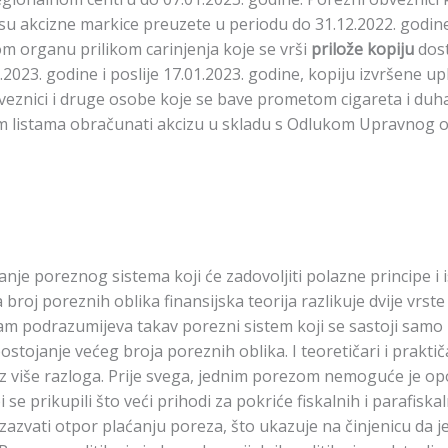
su akcizne markice preuzete u periodu do 31.12.2022. godine 
 organu prilikom carinjenja koje se vrši
prilože kopiju
dost
2023. godine i poslije 17.01.2023. godine, kopiju izvršene up
bveznici i druge osobe koje se bave prometom cigareta i duh
m listama obračunati akcizu u skladu s Odlukom Upravnog 
niranje poreznog sistema koji će zadovoljiti polazne principe 
broj poreznih oblika finansijska teorija razlikuje dvije vrs
am podrazumijeva takav porezni sistem koji se sastoji samo
tojanje većeg broja poreznih oblika. I teoretičari i praktiča
iz više razloga. Prije svega, jednim porezom nemoguće je 
bi se prikupili što veći prihodi za pokriće fiskalnih i parafisk
zazvati otpor plaćanju poreza, što ukazuje na činjenicu da je