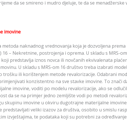
 vrijeme da se smireno i mudro djeluje, te da se menadžerske
ne imovine
ivna metoda naknadnog vrednovanja koja je dozvoljena pr
6 – Nekretnine, postrojenja i oprema. U skladu s MRS-om 
oji predstavlja iznos novca ili novčanih ekvivalenata plaćeni
 imovinu. U skladu s MRS-om 16 društvo treba izabrati mod
o trošku ili korištenjem metode revalorizacije. Odabrani mode
primjenjivati konzistentno na sve stavke imovine. To znači 
jalne imovine, voditi po modelu revalorizacije, ako se odluči
st da se na primjer jedno zemljište vodi po metodi revaloriz
drugu skupinu imovine u okviru dugotrajne materijalne imovin
predstavljati veliki izazov za društva, osobito u smislu ras
skim izvještajima, te podataka koji su potrebni za određivanj