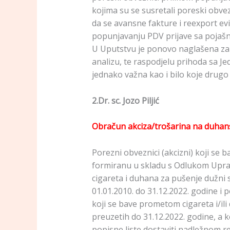
kojima su se susretali poreski obve
da se avansne fakture i reexport ev
popunjavanju PDV prijave sa pojašn
U Uputstvu je ponovo naglašena zak
analizu, te raspodjelu prihoda sa Je
jednako važna kao i bilo koje drugo 
2.Dr. sc. Jozo Piljić
Obračun akciza/trošarina na duhans
Porezni obveznici (akcizni) koji se
formiranu u skladu s Odlukom Upra
cigareta i duhana za pušenje dužni 
01.01.2010. do 31.12.2022. godine i 
koji se bave prometom cigareta i/ili
preuzetih do 31.12.2022. godine, a k
popisne liste dostaviti nadležnom 