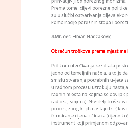
prihvatljiviji od poreznog monizma. 
Prema tome, ciljevi porezne politike
su u službi ostvarivanja ciljeva eko
kombinacije poreznih stopa i porezn
4.Mr. oec. Elman Nadžaković
Obračun troškova prema mjestima i 
Prilikom utvrđivanja rezultata posl
jedno od temeljnih načela, a to je d
smislu stvaranja potrebnih uvjeta z
u radnom procesu uzrokuju nastajanj
radnih mjesta na kojima se odvija cj
radnika, smjena). Nositelji troškova s
proces, zbog kojih nastaju troškovi
formiranje cijena učinaka (cijene k
instrument koji primjenom odgovar