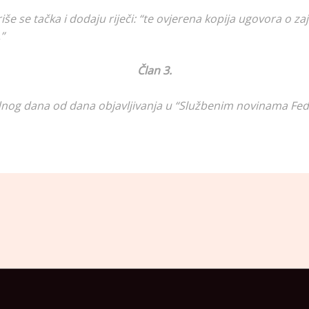
riše se tačka i dodaju riječi: “te ovjerena kopija ugovora o 
”
Član 3.
dnog dana od dana objavljivanja u “Službenim novinama Fede