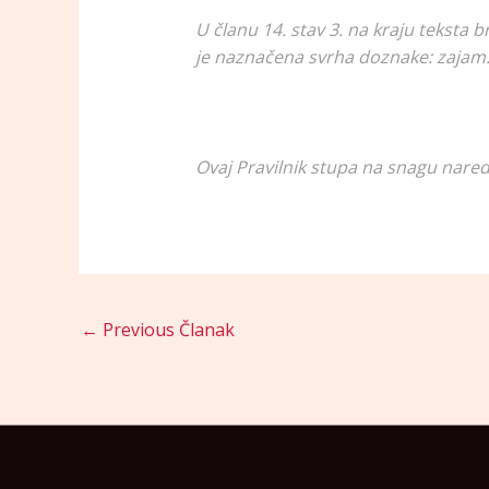
U članu 14. stav 3. na kraju teksta b
je naznačena svrha doznake: zajam.
Ovaj Pravilnik stupa na snagu nare
←
Previous Članak