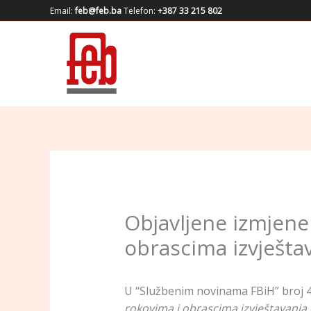
Skip
Email:
feb@feb.ba
Telefon:
+387 33 215 802
to
content
Objavljene izmjene
obrascima izvješta
U “Službenim novinama FBiH” broj 47
rokovima i obrascima izvještavanja