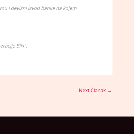
zajmu i devizni izvod banke na kojem
racije BiH”.
Next Članak
→