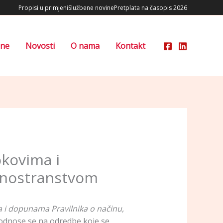
Propisi u primjeni
Službene novine
Pretplata na časopis 2026
ene
Novosti
O nama
Kontakt
okovima i
 inostranstvom
a i dopunama Pravilnika o načinu,
odnose se na odredbe koje se