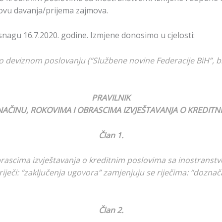
ovu davanja/prijema zajmova.
snagu 16.7.2020. godine. Izmjene donosimo u cjelosti:
o deviznom poslovanju (“Službene novine Federacije BiH”, br
PRAVILNIK
O NAČINU, ROKOVIMA I OBRASCIMA IZVJEŠTAVANJA O KREDI
Član 1.
brascima izvještavanja o kreditnim poslovima sa inostranst
1. riječi: “zaključenja ugovora” zamjenjuju se riječima: “dozn
Član 2.