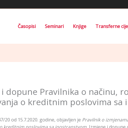
Časopisi
Seminari
Knjige
Transferne cij
 i dopune Pravilnika o načinu, r
vanja o kreditnim poslovima sa
/20 od 15.7.2020. godine, objavljen je
Pravilnik o izmjenam
 o kreditnim poslovima sa inostranstvom.
Izmjene i dopune 