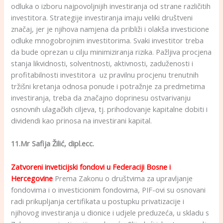
odluka o izboru najpovoljnijih investiranja od strane različitih
investitora. Strategije investiranja imaju veliki društveni
značaj, jer je njihova namjena da približi i olakša investicione
odluke mnogobrojnim investitorima. Svaki investitor treba
da bude oprezan u cilju minimiziranja rizika. Pažljiva procjena
stanja likvidnosti, solventnosti, aktivnosti, zaduženosti i
profitabilnosti investitora uz pravilnu procjenu trenutnih
tržišni kretanja odnosa ponude i potražnje za predmetima
investiranja, treba da značajno doprinesu ostvarivanju
osnovnih ulagačkih ciljeva, tj. prihodovanje kapitalne dobiti i
dividendi kao prinosa na investirani kapital.
11.Mr Safija Žilić, dipl.ecc.
Zatvoreni inveticijski fondovi
u Federaciji Bosne i
Hercegovine
Prema Zakonu o društvima za upravljanje
fondovima i o investicionim fondovima, PIF-ovi su osnovani
radi prikupljanja certifikata u postupku privatizacije i
njihovog investiranja u dionice i udjele preduzeća, u skladu s