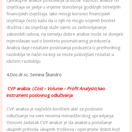
izvještaja se javlja u vrijeme donošenja godišnjih temeljnih
financijskih izvještaja. Iako mnogi korisnici financijskih
izvještaja često kažu da iz njih ne mogu ocijeniti bonitet
društva i da izvještaji služe samo za zadovoljavanje
zakonskih uslova, na temelju dobre analize može se donijeti
mjerodavan sud o bonitetu posmatranog preduzeća.
Analiza daje rezultate poslovanja poduzeća iz prethodnog
razdoblja te način na koji se može poboljšati rezultat u
idućem razdoblju.
4.Doc.dr.sc. Semina Škandro
CVP analiza (
Cost – Volume – Profit Analysis
) kao
instrument poslovnog odlučivanja
CVP analiza je najčešće korišteni alat za poslovno
odlučivanje na svim nivoima menadžerskog upravljanja.
Osnovni zadatak CVP analize je da analizira ponašanje
ukupnih prihoda, ukupnih troškova i operativne dobiti kod