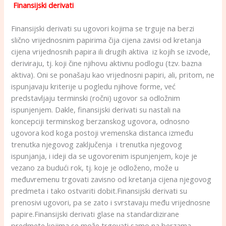
Finansijski derivati
Finansijski derivati su ugovori kojima se trguje na berzi
slično vrijednosnim papirima čija cijena zavisi od kretanja
cijena vrijednosnih papira ili drugih aktiva iz kojih se izvode,
deriviraju, tj. koji čine njihovu aktivnu podlogu (tzv. bazna
aktiva). Oni se ponašaju kao vrijednosni papiri, ali, pritom, ne
ispunjavaju kriterije u pogledu njihove forme, već
predstavljaju terminski (ročni) ugovor sa odložnim
ispunjenjem. Dakle, finansijski derivati su nastali na
koncepciji terminskog berzanskog ugovora, odnosno
ugovora kod koga postoji vremenska distanca između
trenutka njegovog zaključenja i trenutka njegovog
ispunjanja, i ideji da se ugovorenim ispunjenjem, koje je
vezano za budući rok, tj. koje je odloženo, može u
međuvremenu trgovati zavisno od kretanja cijena njegovog
predmeta i tako ostvariti dobit.Finansijski derivati su
prenosivi ugovori, pa se zato i svrstavaju među vrijednosne
papire.Finansijski derivati glase na standardizirane
predmete kojima se može trgovati samo na berzama,