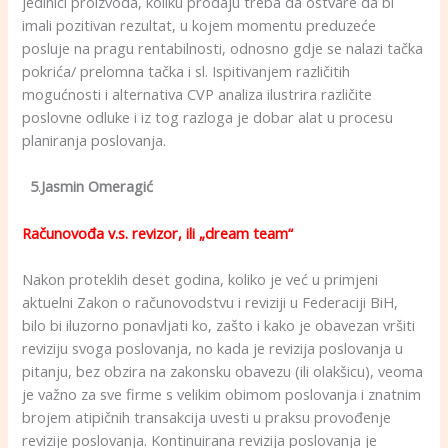
jedinici proizvoda, koliku prodaju treba da ostvare da bi
imali pozitivan rezultat, u kojem momentu preduzeće
posluje na pragu rentabilnosti, odnosno gdje se nalazi tačka
pokrića/ prelomna tačka i sl. Ispitivanjem različitih
mogućnosti i alternativa CVP analiza ilustrira različite
poslovne odluke i iz tog razloga je dobar alat u procesu
planiranja poslovanja.
5
.
Jasmin Omeragić
Računovođa v.s. revizor, ili „dream team“
Nakon proteklih deset godina, koliko je već u primjeni
aktuelni Zakon o računovodstvu i reviziji u Federaciji BiH,
bilo bi iluzorno ponavljati ko, zašto i kako je obavezan vršiti
reviziju svoga poslovanja, no kada je revizija poslovanja u
pitanju, bez obzira na zakonsku obavezu (ili olakšicu), veoma
je važno za sve firme s velikim obimom poslovanja i znatnim
brojem atipičnih transakcija uvesti u praksu provođenje
revizije poslovanja. Kontinuirana revizija poslovanja je