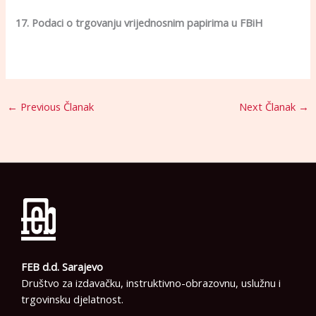
17. Podaci o trgovanju vrijednosnim papirima u FBiH
←
Previous Članak
Next Članak
→
FEB d.d. Sarajevo
Društvo za izdavačku, instruktivno-obrazovnu, uslužnu i
trgovinsku djelatnost.