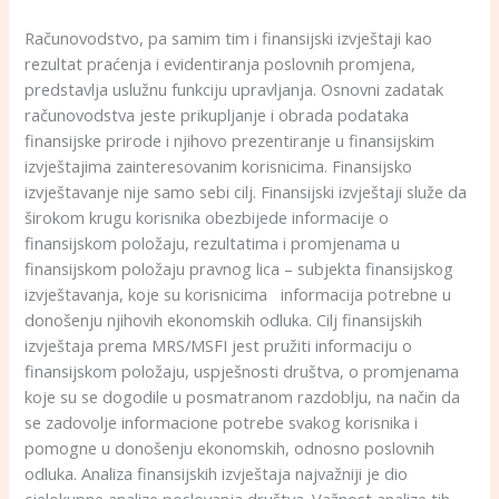
Računovodstvo, pa samim tim i finansijski izvještaji kao
rezultat praćenja i evidentiranja poslovnih promjena,
predstavlja uslužnu funkciju upravljanja. Osnovni zadatak
računovodstva jeste prikupljanje i obrada podataka
finansijske prirode i njihovo prezentiranje u finansijskim
izvještajima zainteresovanim korisnicima. Finansijsko
izvještavanje nije samo sebi cilj. Finansijski izvještaji služe da
širokom krugu korisnika obezbijede informacije o
finansijskom položaju, rezultatima i promjenama u
finansijskom položaju pravnog lica – subjekta finansijskog
izvještavanja, koje su korisnicima informacija potrebne u
donošenju njihovih ekonomskih odluka. Cilj finansijskih
izvještaja prema MRS/MSFI jest pružiti informaciju o
finansijskom položaju, uspješnosti društva, o promjenama
koje su se dogodile u posmatranom razdoblju, na način da
se zadovolje informacione potrebe svakog korisnika i
pomogne u donošenju ekonomskih, odnosno poslovnih
odluka. Analiza finansijskih izvještaja najvažniji je dio
cjelokupne analize poslovanja društva. Važnost analize tih