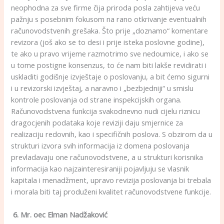
neophodna za sve firme čija priroda posla zahtijeva veću
pažnju s posebnim fokusom na rano otkrivanje eventualnih
računovodstvenih grešaka. Što prije „doznamo“ komentare
revizora (još ako se to desi i prije isteka poslovne godine),
te ako u pravo vrijeme razmotrimo sve nedoumice, i ako se
u tome postigne konsenzus, to će nam biti lakše revidirati i
uskladiti godišnje izvještaje o poslovanju, a bit ćemo sigurni
i u revizorski izvještaj, a naravno i „bezbjedniji“ u smislu
kontrole poslovanja od strane inspekcijskih organa.
Računovodstvena funkcija svakodnevno nudi cijelu riznicu
dragocjenih podataka koje reviziji daju smjernice za
realizaciju redovnih, kao i specifičnih poslova. S obzirom da u
strukturi izvora svih informacija iz domena poslovanja
prevladavaju one računovodstvene, a u strukturi korisnika
informacija kao najzainteresiraniji pojavljuju se vlasnik
kapitala i menadžment, upravo revizija poslovanja bi trebala
i morala biti taj produženi kvalitet računovodstvene funkcije.
6. Mr. oec Elman Nadžaković