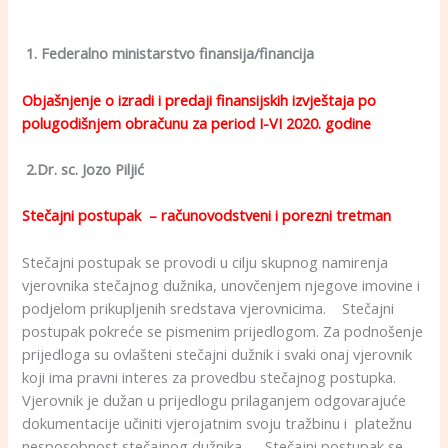
.
.
1. Federalno ministarstvo finansija/financija
Objašnjenje o izradi i predaji finansijskih izvještaja po
polugodišnjem obračunu za period I-VI 2020. godine
2.Dr. sc. Jozo Piljić
Stečajni postupak – računovodstveni i porezni tretman
Stečajni postupak se provodi u cilju skupnog namirenja
vjerovnika stečajnog dužnika, unovčenjem njegove imovine i
podjelom prikupljenih sredstava vjerovnicima. Stečajni
postupak pokreće se pismenim prijedlogom. Za podnošenje
prijedloga su ovlašteni stečajni dužnik i svaki onaj vjerovnik
koji ima pravni interes za provedbu stečajnog postupka.
Vjerovnik je dužan u prijedlogu prilaganjem odgovarajuće
dokumentacije učiniti vjerojatnim svoju tražbinu i platežnu
nesposobnost stečajnog dužnika. Stečajni postupak se