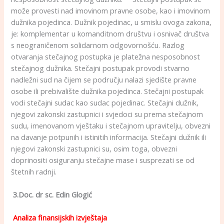
može provesti nad imovinom pravne osobe, kao i imovinom
dužnika pojedinca. Dužnik pojedinac, u smislu ovoga zakona,
je: komplementar u komanditnom društvu i osnivač društva
s neograničenom solidarnom odgovornošću. Razlog
otvaranja stečajnog postupka je platežna nesposobnost
stečajnog dužnika. Stečajni postupak provodi stvarno
nadležni sud na čijem se području nalazi sjedište pravne
osobe ili prebivalište dužnika pojedinca. Stečajni postupak
vodi stečajni sudac kao sudac pojedinac. Stečajni dužnik,
njegovi zakonski zastupnici i svjedoci su prema stečajnom
sudu, imenovanom vještaku i stečajnom upravitelju, obvezni
na davanje potpunih i istinitih informacija. Stečajni dužnik ili
njegovi zakonski zastupnici su, osim toga, obvezni
doprinositi osiguranju stečajne mase i susprezati se od
štetnih radnji.
3.Doc. dr sc. Edin Glogić
Analiza finansijskih izvještaja