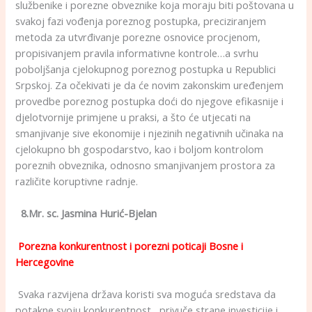
službenike i porezne obveznike koja moraju biti poštovana u
svakoj fazi vođenja poreznog postupka, preciziranjem
metoda za utvrđivanje porezne osnovice procjenom,
propisivanjem pravila informativne kontrole…a svrhu
poboljšanja cjelokupnog poreznog postupka u Republici
Srpskoj. Za očekivati je da će novim zakonskim uređenjem
provedbe poreznog postupka doći do njegove efikasnije i
djelotvornije primjene u praksi, a što će utjecati na
smanjivanje sive ekonomije i njezinih negativnih učinaka na
cjelokupno bh gospodarstvo, kao i boljom kontrolom
poreznih obveznika, odnosno smanjivanjem prostora za
različite koruptivne radnje.
8.Mr. sc. Jasmina Hurić-Bjelan
Porezna konkurentnost i porezni poticaji Bosne i
Hercegovine
Svaka razvijena država koristi sva moguća sredstava da
potakne svoju konkurentnost, privuče strane investicije i