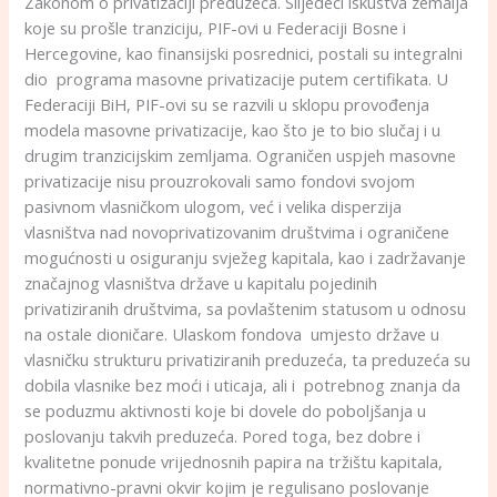
Zakonom o privatizaciji preduzeća. Slijedeći iskustva zemalja
koje su prošle tranziciju, PIF-ovi u Federaciji Bosne i
Hercegovine, kao finansijski posrednici, postali su integralni
dio programa masovne privatizacije putem certifikata. U
Federaciji BiH, PIF-ovi su se razvili u sklopu provođenja
modela masovne privatizacije, kao što je to bio slučaj i u
drugim tranzicijskim zemljama. Ograničen uspjeh masovne
privatizacije nisu prouzrokovali samo fondovi svojom
pasivnom vlasničkom ulogom, već i velika disperzija
vlasništva nad novoprivatizovanim društvima i ograničene
mogućnosti u osiguranju svježeg kapitala, kao i zadržavanje
značajnog vlasništva države u kapitalu pojedinih
privatiziranih društvima, sa povlaštenim statusom u odnosu
na ostale dioničare. Ulaskom fondova umjesto države u
vlasničku strukturu privatiziranih preduzeća, ta preduzeća su
dobila vlasnike bez moći i uticaja, ali i potrebnog znanja da
se poduzmu aktivnosti koje bi dovele do poboljšanja u
poslovanju takvih preduzeća.
Pored toga, bez dobre i
kvalitetne ponude vrijednosnih papira na tržištu kapitala,
normativno-pravni okvir kojim je regulisano poslovanje