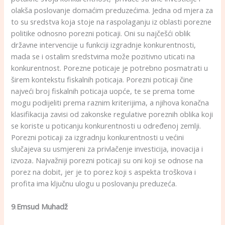
olakša poslovanje domaćim preduzećima. Jedna od mjera za
to su sredstva koja stoje na raspolaganju iz oblasti porezne
politike odnosno porezni poticaji. Oni su najčešći oblik
državne intervencije u funkciji izgradnje konkurentnosti,
mada se i ostalim sredstvima može pozitivno uticati na
konkurentnost. Porezne poticaje je potrebno posmatrati u
širem kontekstu fiskalnih poticaja. Porezni poticaji čine
najveći broj fiskalnih poticaja uopće, te se prema tome
mogu podijeliti prema raznim kriterijima, a njihova konačna
klasifikacija zavisi od zakonske regulative poreznih oblika koji
se koriste u poticanju konkurentnosti u određenoj zemlji.
Porezni poticaji za izgradnju konkurentnosti u većini
slučajeva su usmjereni za privlačenje investicija, inovacija i
izvoza
.
Najvažniji porezni poticaji su oni koji se odnose na
porez na dobit, jer je to porez koji s aspekta troškova i
profita ima ključnu ulogu u poslovanju preduzeća.
9
.
Emsud Muhadž