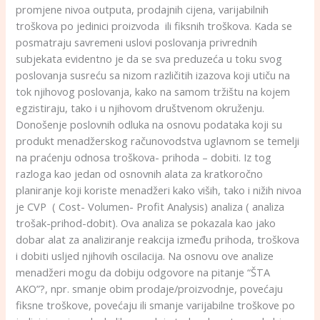
promjene nivoa outputa, prodajnih cijena, varijabilnih
troškova po jedinici proizvoda ili fiksnih troškova. Kada se
posmatraju savremeni uslovi poslovanja privrednih
subjekata evidentno je da se sva preduzeća u toku svog
poslovanja susreću sa nizom različitih izazova koji utiču na
tok njihovog poslovanja, kako na samom tržištu na kojem
egzistiraju, tako i u njihovom društvenom okruženju.
Donošenje poslovnih odluka na osnovu podataka koji su
produkt menadžerskog računovodstva uglavnom se temelji
na praćenju odnosa troškova- prihoda – dobiti. Iz tog
razloga kao jedan od osnovnih alata za kratkoročno
planiranje koji koriste menadžeri kako viših, tako i nižih nivoa
je CVP ( Cost- Volumen- Profit Analysis) analiza ( analiza
trošak-prihod-dobit). Ova analiza se pokazala kao jako
dobar alat za analiziranje reakcija između prihoda, troškova
i dobiti usljed njihovih oscilacija. Na osnovu ove analize
menadžeri mogu da dobiju odgovore na pitanje “ŠTA
AKO”?, npr. smanje obim prodaje/proizvodnje, povećaju
fiksne troškove, povećaju ili smanje varijabilne troškove po