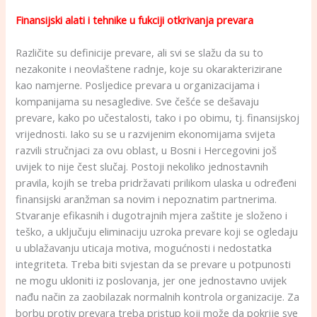
Finansijski alati i tehnike u fukciji otkrivanja prevara
Različite su definicije prevare, ali svi se slažu da su to
nezakonite i neovlaštene radnje, koje su okarakterizirane
kao namjerne. Posljedice prevara u organizacijama i
kompanijama su nesagledive. Sve češće se dešavaju
prevare, kako po učestalosti, tako i po obimu, tj. finansijskoj
vrijednosti. Iako su se u razvijenim ekonomijama svijeta
razvili stručnjaci za ovu oblast, u Bosni i Hercegovini još
uvijek to nije čest slučaj. Postoji nekoliko jednostavnih
pravila, kojih se treba pridržavati prilikom ulaska u određeni
finansijski aranžman sa novim i nepoznatim partnerima.
Stvaranje efikasnih i dugotrajnih mjera zaštite je složeno i
teško, a uključuju eliminaciju uzroka prevare koji se ogledaju
u ublažavanju uticaja motiva, mogućnosti i nedostatka
integriteta. Treba biti svjestan da se prevare u potpunosti
ne mogu ukloniti iz poslovanja, jer one jednostavno uvijek
nađu način za zaobilazak normalnih kontrola organizacije. Za
borbu protiv prevara treba pristup koji može da pokrije sve