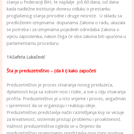
stanja u Federaciji BiH, te najdalje još 60 dana, od dana
kada nadležne institucije donesu odluku o prestanku
proglašenog stanja prirodne i druge nesreće. U skladu sa
predloženim izmjenama dopunama Zakona o radu, ukazala
se potreba i za izmjenama pojedinih odredaba Zakona o
vijeću zaposlenika, nakon čega će oba zakona biti upućena u
parlamentarnu proceduru.
14.Safeta Lukačević
Šta je preduzetništvo – (da li i) kako započeti
Preduzetništvo je proces stvaranja novog preduzeća,
djelatnosti koja sa sobom nosi i rizike, a sve u cilju stvaranja
profita. Preduzetništvo je u isto vrijeme i proces, angažman
i spremnost da se organizuju i realizuju ideje.
Preduzetništvo predstavlja način razmišljanja koji se vezuje
za kreativnost, sistemski pristup problemu i proaktivnost.
Važnost preduzetništva ogleda se u činjenici da
preduzetništvo prvenstveno predstavlja novi izvor poslova,