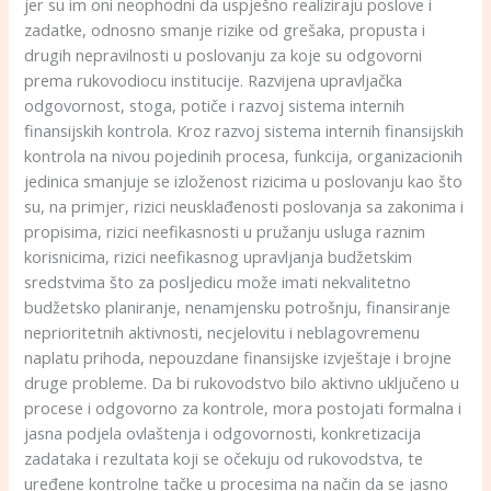
jer su im oni neophodni da uspješno realiziraju poslove i
zadatke, odnosno smanje rizike od grešaka, propusta i
drugih nepravilnosti u poslovanju za koje su odgovorni
prema rukovodiocu institucije. Razvijena upravljačka
odgovornost, stoga, potiče i razvoj sistema internih
finansijskih kontrola. Kroz razvoj sistema internih finansijskih
kontrola na nivou pojedinih procesa, funkcija, organizacionih
jedinica smanjuje se izloženost rizicima u poslovanju kao što
su, na primjer, rizici neusklađenosti poslovanja sa zakonima i
propisima, rizici neefikasnosti u pružanju usluga raznim
korisnicima, rizici neefikasnog upravljanja budžetskim
sredstvima što za posljedicu može imati nekvalitetno
budžetsko planiranje, nenamjensku potrošnju, finansiranje
neprioritetnih aktivnosti, necjelovitu i neblagovremenu
naplatu prihoda, nepouzdane finansijske izvještaje i brojne
druge probleme. Da bi rukovodstvo bilo aktivno uključeno u
procese i odgovorno za kontrole, mora postojati formalna i
jasna podjela ovlaštenja i odgovornosti, konkretizacija
zadataka i rezultata koji se očekuju od rukovodstva, te
uređene kontrolne tačke u procesima na način da se jasno