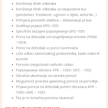
Korištenje ličnih odbitaka
Korištenje ličnih odbitaka za neuposlena lica
(penzioneri, freelancer, ugovori o djelu, autorski…)
Primjena poreznih olakšica – dokazivanje prava
Godišnja prijava GPD-1051
Specifični slučajevi popunjavanja GPD-1051
Porez na dohodak od iznajmljivanja imovine (PRIM
-1054)
Porez na dohodak vs porez na imovinu
Lični odbici samostalnog poduzetnika, kada i kako ih
koristiti
Porezno (ne)priznati rashodi i izdaci
Popunjavanje obrasce SPR – 1053 i GPZ – 1052
Obračun akontacije za naredni period
Mogućnost povrata uplaćenog poreza za porodilje
Prijava poreza na dohodak putem obrazaca APR –
1036 i AMS – 1035
Šta je to konačna porezna obaveza?