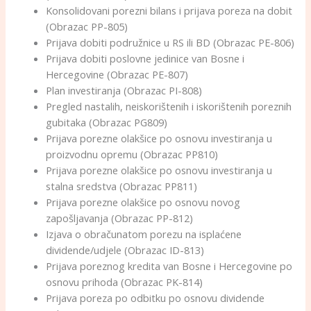
Konsolidovani porezni bilans i prijava poreza na dobit
(Obrazac PP-805)
Prijava dobiti podružnice u RS ili BD (Obrazac PE-806)
Prijava dobiti poslovne jedinice van Bosne i
Hercegovine (Obrazac PE-807)
Plan investiranja (Obrazac PI-808)
Pregled nastalih, neiskorištenih i iskorištenih poreznih
gubitaka (Obrazac PG809)
Prijava porezne olakšice po osnovu investiranja u
proizvodnu opremu (Obrazac PP810)
Prijava porezne olakšice po osnovu investiranja u
stalna sredstva (Obrazac PP811)
Prijava porezne olakšice po osnovu novog
zapošljavanja (Obrazac PP-812)
Izjava o obračunatom porezu na isplaćene
dividende/udjele (Obrazac ID-813)
Prijava poreznog kredita van Bosne i Hercegovine po
osnovu prihoda (Obrazac PK-814)
Prijava poreza po odbitku po osnovu dividende