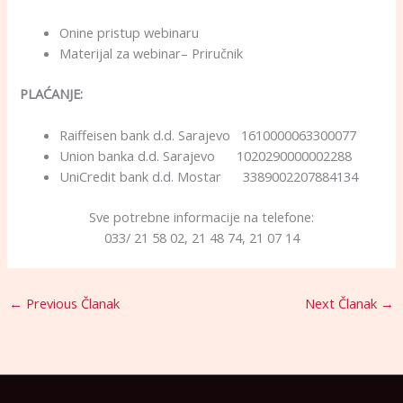
Onine pristup webinaru
Materijal za webinar– Priručnik
PLAĆANJE:
Raiffeisen bank d.d. Sarajevo 1610000063300077
Union banka d.d. Sarajevo 1020290000002288
UniCredit bank d.d. Mostar 3389002207884134
Sve potrebne informacije na telefone:
033/ 21 58 02, 21 48 74, 21 07 14
←
Previous Članak
Next Članak
→