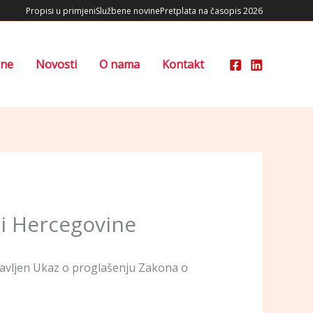
Propisi u primjeni
Službene novine
Pretplata na časopis 2026
ene
Novosti
O nama
Kontakt
 i Hercegovine
javljen Ukaz o proglašenju Zakona o