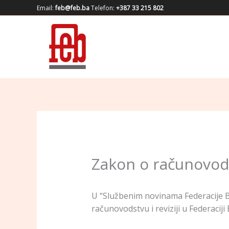
Skip
Email:
feb@feb.ba
Telefon:
+387 33 215 802
to
content
Zakon o računovodst
U “Službenim novinama Federacije B
računovodstvu i reviziji u Federacij