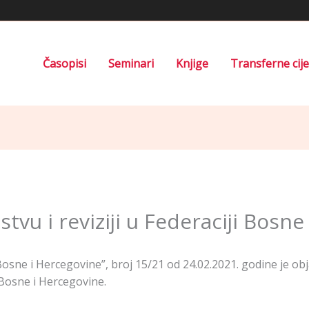
Časopisi
Seminari
Knjige
Transferne cij
vu i reviziji u Federaciji Bosne
osne i Hercegovine”, broj 15/21 od 24.02.2021. godine je ob
i Bosne i Hercegovine.