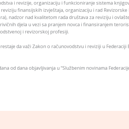
stva i revizije, organizaciju i funkcioniranje sistema knjig
, reviziju finansijskih izvještaja, organizaciju i rad Revizors
), nadzor nad kvalitetom rada društava za reviziju i ovlašte
krivičnih djela u vezi sa pranjem novca i finansiranjem teroris
vodstvenoj i revizorskoj profesiji.
taje da važi Zakon o računovodstvu i reviziji u Federaciji
na od dana objavljivanja u “Službenim novinama Federacije