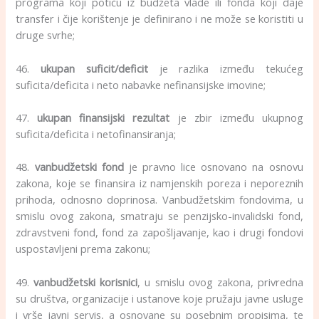
programa koji potiču iz budžeta vlade ili fonda koji daje
transfer i čije korištenje je definirano i ne može se koristiti u
druge svrhe;
46.
ukupan suficit/deficit
je razlika između tekućeg
suficita/deficita i neto nabavke nefinansijske imovine;
47.
ukupan finansijski rezultat
je zbir između ukupnog
suficita/deficita i netofinansiranja;
48.
vanbudžetski fond
je pravno lice osnovano na osnovu
zakona, koje se finansira iz namjenskih poreza i neporeznih
prihoda, odnosno doprinosa. Vanbudžetskim fondovima, u
smislu ovog zakona, smatraju se penzijsko-invalidski fond,
zdravstveni fond, fond za zapošljavanje, kao i drugi fondovi
uspostavljeni prema zakonu;
49.
vanbudžetski korisnici
, u smislu ovog zakona, privredna
su društva, organizacije i ustanove koje pružaju javne usluge
i vrše javni servis, a osnovane su posebnim propisima, te