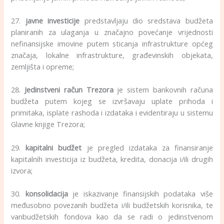
27.
javne investicije
predstavljaju dio sredstava budžeta
planiranih za ulaganja u značajno povećanje vrijednosti
nefinansijske imovine putem sticanja infrastrukture općeg
značaja, lokalne infrastrukture, građevinskih objekata,
zemljišta i opreme;
28.
Jedinstveni račun Trezora
je sistem bankovnih računa
budžeta putem kojeg se izvršavaju uplate prihoda i
primitaka, isplate rashoda i izdataka i evidentiraju u sistemu
Glavne knjige Trezora;
29.
kapitalni budžet
je pregled izdataka za finansiranje
kapitalnih investicija iz budžeta, kredita, donacija i/ili drugih
izvora;
30.
konsolidacija
je iskazivanje finansijskih podataka više
međusobno povezanih budžeta i/ili budžetskih korisnika, te
vanbudžetskih fondova kao da se radi o jedinstvenom