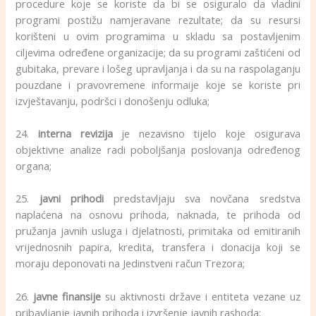
procedure koje se koriste da bi se osiguralo da vladini
programi postižu namjeravane rezultate; da su resursi
korišteni u ovim programima u skladu sa postavljenim
ciljevima određene organizacije; da su programi zaštićeni od
gubitaka, prevare i lošeg upravljanja i da su na raspolaganju
pouzdane i pravovremene informaije koje se koriste pri
izvještavanju, podršci i donošenju odluka;
24.
interna revizija
je nezavisno tijelo koje osigurava
objektivne analize radi poboljšanja poslovanja određenog
organa;
25.
javni prihodi
predstavljaju sva novčana sredstva
naplaćena na osnovu prihoda, naknada, te prihoda od
pružanja javnih usluga i djelatnosti, primitaka od emitiranih
vrijednosnih papira, kredita, transfera i donacija koji se
moraju deponovati na Jedinstveni račun Trezora;
26.
javne finansije
su aktivnosti države i entiteta vezane uz
pribavljanje javnih prihoda i izvršenje javnih rashoda;