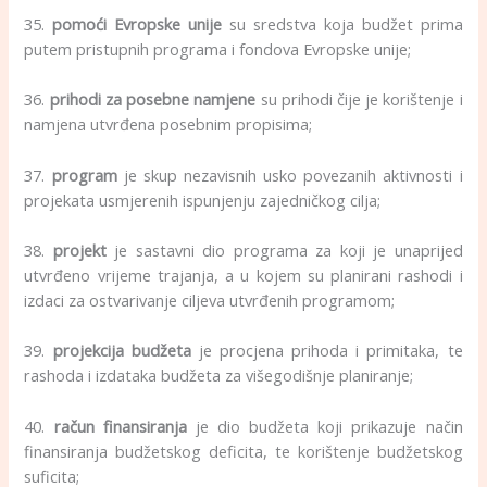
35.
pomoći Evropske unije
su sredstva koja budžet prima
putem pristupnih programa i fondova Evropske unije;
36.
prihodi za posebne namjene
su prihodi čije je korištenje i
namjena utvrđena posebnim propisima;
37.
program
je skup nezavisnih usko povezanih aktivnosti i
projekata usmjerenih ispunjenju zajedničkog cilja;
38.
projekt
je sastavni dio programa za koji je unaprijed
utvrđeno vrijeme trajanja, a u kojem su planirani rashodi i
izdaci za ostvarivanje ciljeva utvrđenih programom;
39.
projekcija budžeta
je procjena prihoda i primitaka, te
rashoda i izdataka budžeta za višegodišnje planiranje;
40.
račun finansiranja
je dio budžeta koji prikazuje način
finansiranja budžetskog deficita, te korištenje budžetskog
suficita;