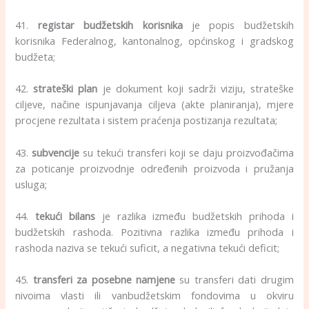
41.
registar budžetskih korisnika
je popis budžetskih
korisnika Federalnog, kantonalnog, općinskog i gradskog
budžeta;
42.
strateški plan
je dokument koji sadrži viziju, strateške
ciljeve, načine ispunjavanja ciljeva (akte planiranja), mjere
procjene rezultata i sistem praćenja postizanja rezultata;
43.
subvencije
su tekući transferi koji se daju proizvođačima
za poticanje proizvodnje određenih proizvoda i pružanja
usluga;
44.
tekući bilans
je razlika između budžetskih prihoda i
budžetskih rashoda. Pozitivna razlika između prihoda i
rashoda naziva se tekući suficit, a negativna tekući deficit;
45.
transferi za posebne namjene
su transferi dati drugim
nivoima vlasti ili vanbudžetskim fondovima u okviru