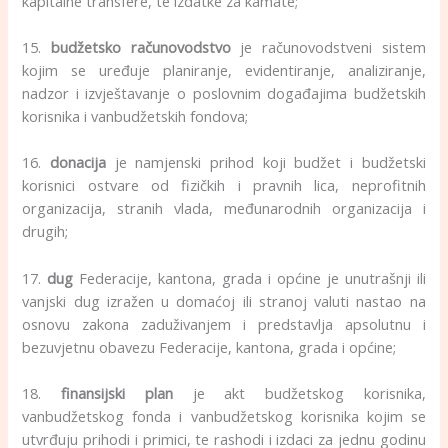
kapitalne transfere, te izdatke za kamate;
15.
budžetsko računovodstvo
je računovodstveni sistem
kojim se uređuje planiranje, evidentiranje, analiziranje,
nadzor i izvještavanje o poslovnim događajima budžetskih
korisnika i vanbudžetskih fondova;
16.
donacija
je namjenski prihod koji budžet i budžetski
korisnici ostvare od fizičkih i pravnih lica, neprofitnih
organizacija, stranih vlada, međunarodnih organizacija i
drugih;
17.
dug
Federacije, kantona, grada i općine je unutrašnji ili
vanjski dug izražen u domaćoj ili stranoj valuti nastao na
osnovu zakona zaduživanjem i predstavlja apsolutnu i
bezuvjetnu obavezu Federacije, kantona, grada i općine;
18.
finansijski plan
je akt budžetskog korisnika,
vanbudžetskog fonda i vanbudžetskog korisnika kojim se
utvrđuju prihodi i primici, te rashodi i izdaci za jednu godinu