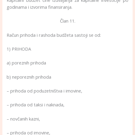
Kapitalni budžet čine izdvajanja za kapitalne investicije po
godinama i izvorima finansiranja.
Član 11.
Račun prihoda i rashoda budžeta sastoji se od:
1) PRIHODA
a) poreznih prihoda
b) neporeznih prihoda
– prihoda od poduzetništva i imovine,
– prihoda od taksi i naknada,
– novčanih kazni,
– prihoda od imovine,