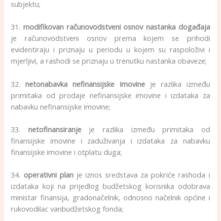
subjektu;
31.
modifikovan računovodstveni osnov nastanka događaja
je računovodstveni osnov prema kojem se prihodi
evidentiraju i priznaju u periodu u kojem su raspoloživi i
mjerljivi, a rashodi se priznaju u trenutku nastanka obaveze;
32.
netonabavka nefinansijske imovine
je razlika između
primitaka od prodaje nefinansijske imovine i izdataka za
nabavku nefinansijske imovine;
33.
netofinansiranje
je razlika između primitaka od
finansijske imovine i zaduživanja i izdataka za nabavku
finansijske imovine i otplatu duga;
34.
operativni plan
je iznos sredstava za pokriće rashoda i
izdataka koji na prijedlog budžetskog korisnika odobrava
ministar finansija, gradonačelnik, odnosno načelnik općine i
rukovodilac vanbudžetskog fonda;