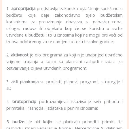
1.
aproprijacija
predstavlja zakonsko ovlaštenje sadržano u
budžetu koje daje zakonodavno tijelo budžetskim
korisnicima za preuzimanje obaveza za nabavku roba,
usluga, radova ili objekata koji će se koristiti u svrhe
utvrđene u budžetu i to u iznosima koji ne mogu biti veći od
iznosa odobrenog za te namjene u toku fiskalne godine;
2.
aktivnost
je dio programa za koji nije unaprijed utvrđeno
vrijeme trajanja a kojim su planirani rashodi i izdaci za
ostvarivanje ciljeva utvrđenih programom;
3.
akti planiranja
su projekti, planovi, programi, strategije i
sl.;
4.
brutoprincip
podrazumijeva iskazivanje svih prihoda i
primitaka i rashoda i izdataka u punim iznosima;
5.
budžet
je akt kojim se planiraju prihodi i primici, te
rashodi i izdaci Federacije Bosne i Hercegovine (u daljnjem