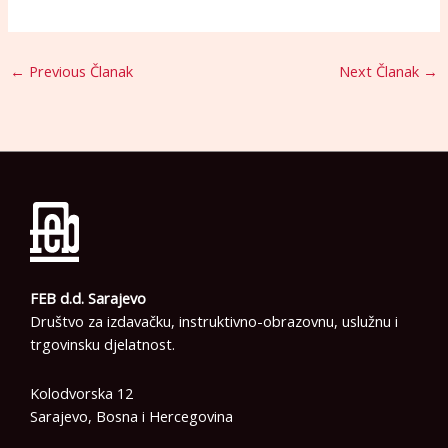
←
Previous Članak
Next Članak
→
FEB d.d. Sarajevo
Društvo za izdavačku, instruktivno-obrazovnu, uslužnu i
trgovinsku djelatnost.
Kolodvorska 12
Sarajevo, Bosna i Hercegovina