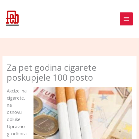
Skip
to
content
Za pet godina cigarete
poskupjele 100 posto
Akcize na
cigarete,
na
osnovu
odluke
Upravno
g odbora