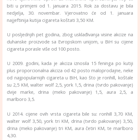
biti u primjeni od 1. januara 2015. Rok za dostavu je bila
nedjelja, 30. novembar. Vjerovatno će od 1. januara
najjeftinija kutija cigareta koštati 3,50 KM.
U posljednjih pet godina, zbog usklađivanja visine akcize na
duhanske proizvode sa Evropskom unijom, u BiH su cijene
cigareta porasle više od 100 posto.
U 2009. godini, kada je akciza iznosila 15 feninga po kutiji
plus proporcionalna akciza od 42 posto maloprodajne, neke
od najpopularnijih cigareta u BiH, kao što je ronhill, koštale
su 2,5 KM, walter wolf 2,5, york 1,5, drina (tvrdo pakovanje)
dvije marke, drina (meko pakovanje) 1,5, aura 2,5, a
marlboro 3,5.
U 2014. cijene ovih vrsta cigareta bile su: ronhill 3,70 KM,
walter wolf 3,50, york tri KM, drina (tvrdo pakovanje) 3,50,
drina (meko pakovanje) tri KM, aura četiri KM, te marlboro
4,30.