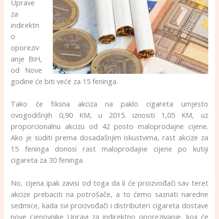
Uprave
za
indirektn
o
oporeziv
anje BiH,
od Nove
godine će biti veće za 15 feninga.
Tako će fiksna akciza na paklo cigareta umjesto
ovogodišnjih 0,90 KM, u 2015. iznositi 1,05 KM, uz
proporcionalnu akcizu od 42 posto maloprodajne cijene.
Ako je suditi prema dosadašnjim iskustvima, rast akcize za
15 feninga donosi rast maloprodajne cijene po kutiji
cigareta za 30 feninga.
No, cijena ipak zavisi od toga da li će proizvođači sav teret
akcize prebaciti na potrošače, a to ćemo saznati naredne
sedmice, kada svi proizvođači i distributeri cigareta dostave
nove cjenovnike Upravi za indirektno oporezivanje, koji će