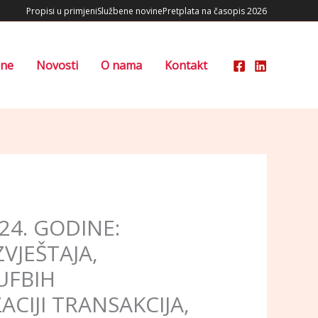
Propisi u primjeni
Službene novine
Pretplata na časopis 2026
ene
Novosti
O nama
Kontakt
24. GODINE:
VJEŠTAJA,
UFBIH
CIJI TRANSAKCIJA,