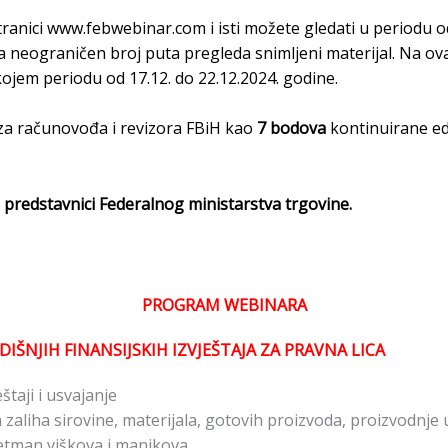
tranici
www.febwebinar.com
i isti možete gledati u periodu o
neograničen broj puta pregleda snimljeni materijal. Na ov
ojem periodu od 17.12. do 22.12.2024. godine.
za računovođa i revizora FBiH kao
7 bodova
kontinuirane ed
i predstavnici Federalnog ministarstva trgovine.
PROGRAM WEBINARA
IŠNJIH FINANSIJSKIH IZVJEŠTAJA ZA PRAVNA LICA
štaji i usvajanje
 zaliha sirovine, materijala, gotovih proizvoda, proizvodnje 
etman viškova i manjkova