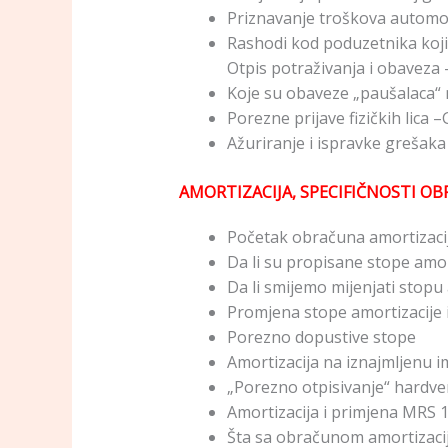
Priznavanje troškova automob
Rashodi kod poduzetnika koji 
Otpis potraživanja i obaveza
Koje su obaveze „paušalaca“ 
Porezne prijave fizičkih lica –
Ažuriranje i ispravke grešak
AMORTIZACIJA, SPECIFIČNOSTI OB
Početak obračuna amortizaci
Da li su propisane stope amor
Da li smijemo mijenjati stopu 
Promjena stope amortizacije 
Porezno dopustive stope
Amortizacija na iznajmljenu 
„Porezno otpisivanje“ hardver
Amortizacija i primjena MRS 12
Šta sa obračunom amortizacije 