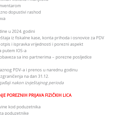
 inventarom
rezno dopustivi rashod
ova
dine u 2024. godini
štaja iz fiskalne kase, konta prihoda i osnovice za PDV
otpis i ispravka vrijednosti i porezni aspekt
a putem IOS-a
 obaveza sa ino partnerima – porezne posljedice
zlaznog PDV-a i prenos u narednu godinu
azgraničenja na dan 31.12.
ađaji nakon izvještajnog perioda
E POREZNIH PRIJAVA FIZIČKIH LICA
ovine kod poduzetnika
 za poduzetnike