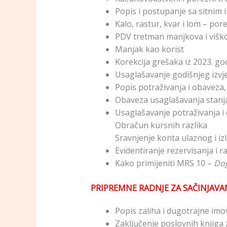
Popis i postupanje sa sitnim
Kalo, rastur, kvar i lom – po
PDV tretman manjkova i višk
Manjak kao korist
Korekcija grešaka iz 2023. go
Usaglašavanje godišnjeg izvje
Popis potraživanja i obaveza, 
Obaveza usaglašavanja stanj
Usaglašavanje potraživanja i
Obračun kursnih razlika
Sravnjenje konta ulaznog i i
Evidentiranje rezervisanja i r
Kako primijeniti MRS 10 –
Dog
PRIPREMNE RADNJE ZA SAČINJAVANJ
Popis zaliha i dugotrajne im
Zaključenje poslovnih knjiga