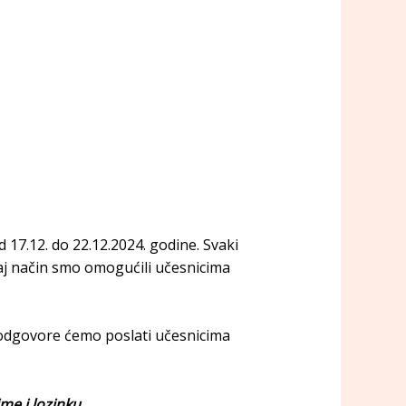
d 17.12. do 22.12.2024. godine. Svaki
aj način smo omogućili učesnicima
i odgovore ćemo poslati učesnicima
me i lozinku.