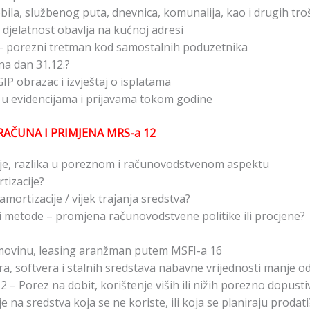
ila, službenog puta, dnevnica, komunalija, kao i drugih tr
djelatnost obavlja na kućnoj adresi
 – porezni tretman kod samostalnih poduzetnika
na dan 31.12.?
GIP obrazac i izvještaj o isplatama
a u evidencijama i prijavama tokom godine
RAČUNA I PRIMJENA MRS-a 12
je, razlika u poreznom i računovodstvenom aspektu
tizacije?
amortizacije / vijek trajanja sredstva?
i metode – promjena računovodstvene politike ili procjene?
imovinu, leasing aranžman putem MSFI-a 16
a, softvera i stalnih sredstava nabavne vrijednosti manje 
 – Porez na dobit, korištenje viših ili nižih porezno dopusti
na sredstva koja se ne koriste, ili koja se planiraju prodati