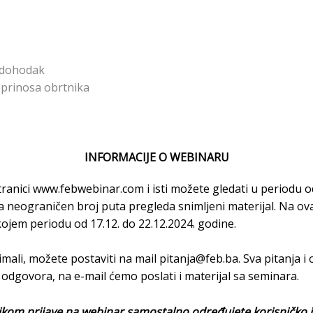
 dohodak
prinosa obrtnika
INFORMACIJE O WEBINARU
tranici
www.febwebinar.com
i isti možete gledati u periodu o
neograničen broj puta pregleda snimljeni materijal. Na ov
ojem periodu od 17.12. do 22.12.2024. godine.
imali, možete postaviti na mail
pitanja@feb.ba
. Sva pitanja 
 odgovora, na e-mail ćemo poslati i materijal sa seminara.
ilikom prijave na webinar samostalno određujete korisničko i