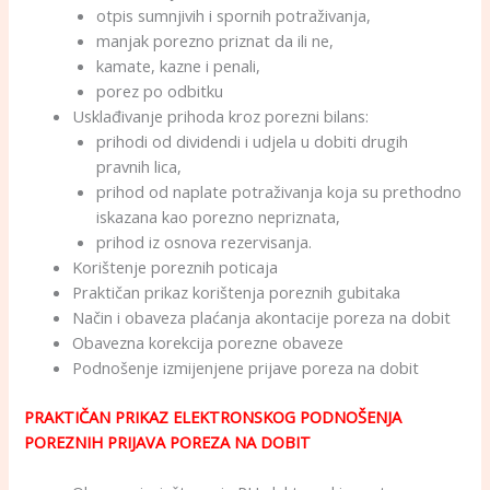
otpis sumnjivih i spornih potraživanja,
manjak porezno priznat da ili ne,
kamate, kazne i penali,
porez po odbitku
Usklađivanje prihoda kroz porezni bilans:
prihodi od dividendi i udjela u dobiti drugih
pravnih lica,
prihod od naplate potraživanja koja su prethodno
iskazana kao porezno nepriznata,
prihod iz osnova rezervisanja.
Korištenje poreznih poticaja
Praktičan prikaz korištenja poreznih gubitaka
Način i obaveza plaćanja akontacije poreza na dobit
Obavezna korekcija porezne obaveze
Podnošenje izmijenjene prijave poreza na dobit
PRAKTIČAN PRIKAZ ELEKTRONSKOG PODNOŠENJA
POREZNIH PRIJAVA POREZA NA DOBIT