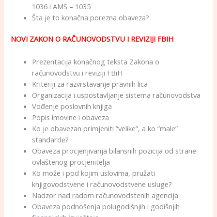
1036 i AMS – 1035
Šta je to konačna porezna obaveza?
NOVI ZAKON O RAČUNOVODSTVU I REVIZIJI FBIH
Prezentacija konačnog teksta Zakona o
računovodstvu i reviziji FBiH
Kriteriji za razvrstavanje pravnih lica
Organizacija i uspostavljanje sistema računovodstva
Vođenje poslovnih knjiga
Popis imovine i obaveza
Ko je obavezan primjeniti ”velike”, a ko ”male”
standarde?
Obaveza procjenjivanja bilansnih pozicija od strane
ovlaštenog procjenitelja
Ko može i pod kojim uslovima, pružati
knjigovodstvene i računovodstvene usluge?
Nadzor nad radom računovodstenih agencija
Obaveza podnošenja polugodišnjih i godišnjih