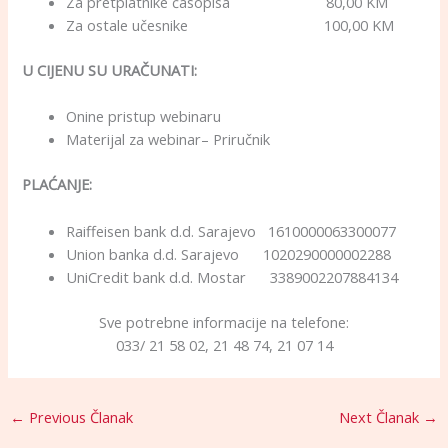
Za pretplatnike časopisa 80,00 KM
Za ostale učesnike 100,00 KM
U CIJENU SU URAČUNATI:
Onine pristup webinaru
Materijal za webinar– Priručnik
PLAĆANJE:
Raiffeisen bank d.d. Sarajevo 1610000063300077
Union banka d.d. Sarajevo 1020290000002288
UniCredit bank d.d. Mostar 3389002207884134
Sve potrebne informacije na telefone:
033/ 21 58 02, 21 48 74, 21 07 14
←
Previous Članak
Next Članak
→