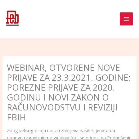
Skip
to
content
WEBINAR, OTVORENE NOVE
PRIJAVE ZA 23.3.2021. GODINE:
POREZNE PRIJAVE ZA 2020.
GODINU I NOVI ZAKON O
RAČUNOVODSTVU I REVIZIJI
FBIH
Zbog velikog broja upita i zahtjeva naših klijenata da
ponovo organizujemo webinar koji se odnosi na Podnošenje