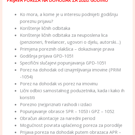
PRIJAVA POREZA NA DOHODAK ZA 2020. GODINU
Ko mora, a kome je u interesu podnijeti godišnju
poreznu prijavu?
Korištenje ličnih odbitaka
Korištenje ličnih odbitaka za neuposlena lica
(penzioneri, freelancer, ugovori o djelu, autorski…)
Primjena poreznih olakšica – dokazivanje prava
Godišnja prijava GPD-1051
Specifični slučajevi popunjavanja GPD-1051
Porez na dohodak od iznajmljivanja imovine (PRIM
-1054)
Porez na dohodak vs porez na imovinu
Lični odbici samostalnog poduzetnika, kada i kako ih
koristiti
Porezno (ne)priznati rashodi i izdaci
Popunjavanje obrasce SPR – 1053 i GPZ – 1052
Obračun akontacije za naredni period
Mogućnost povrata uplaćenog poreza za porodilje
Prijava poreza na dohodak putem obrazaca APR –